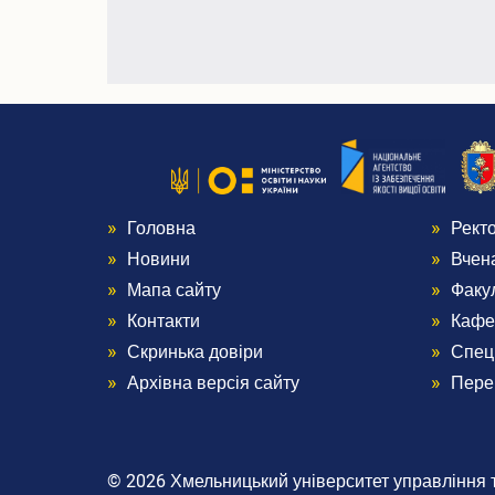
Головна
Рект
Menu
Me
Новини
Вчен
Footer
Foo
Мапа сайту
Факу
Контакти
Кафе
1
2
Скринька довіри
Спец
Архівна версія сайту
Пере
© 2026 Хмельницький університет управління та