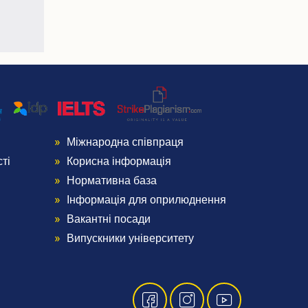
Міжнародна співпраця
Menu
ті
Корисна інформація
Footer
Нормативна база
Інформація для оприлюднення
4
Вакантні посади
Випускники університету