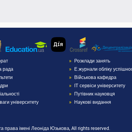
орат
Розклади занять
nu
Menu
а рада
Е.журнали обліку успішнос
ter
Footer
льтети
Військова кафедра
дри
ІТ сервіси університету
3
іальності
Путівник науковця
ваги університету
Наукові видання
 права імені Леоніда Юзькова, All rights reserved.