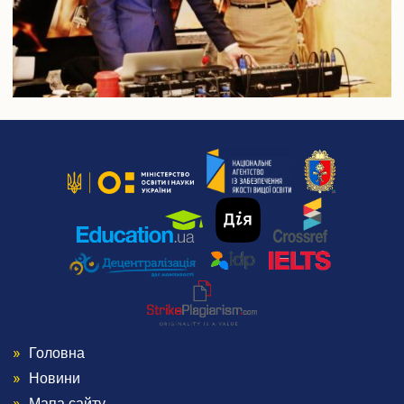
Головна
Menu
Новини
Мапа сайту