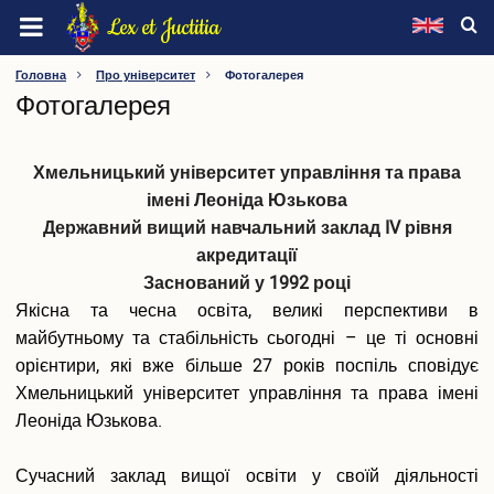
Перейти
Lex et Juctitia
до
основного
ХМЕЛЬНИЦЬКИЙ УНІВЕРСИТЕТ УПРАВЛІННЯ ТА
Головна
Про університет
Фотогалерея
вмісту
Фотогалерея
ПРАВА ІМЕНІ ЛЕОНІДА ЮЗЬКОВА
Про університет
Хмельницький університет управління та права
Інформація про університет
імені Леоніда Юзькова
Видатні особистості
Державний вищий навчальний заклад IV рівня
Ректорат
акредитації
Вчена рада
Заснований у 1992 році
Наглядова рада
Якісна та чесна освіта, великі перспективи в
Методична рада
майбутньому та стабільність сьогодні – це ті основні
Конференція трудового колективу
орієнтири, які вже більше 27 років поспіль сповідує
Профспілка
Хмельницький університет управління та права імені
Факультети
Леоніда Юзькова.
Кафедри
Інші підрозділи
Сучасний заклад вищої освіти у своїй діяльності
Нормативна база