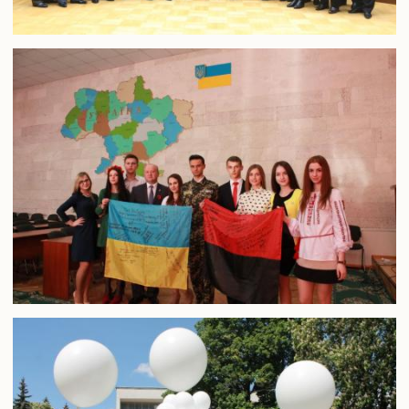
Подача електронної заяви
Поновлення та переведення на навчання
Реєстраціія електронного кабіінету для вступу на
магістратуру
Інформація про вступ до аспірантури і докторантури
Програми вступних випробувань
Співбесіда
Рейтингові списки
Захист персональних даних
Ваучер на навчання від центру зайнятості
Особам з особливими освітніми потребами
Військова кафедра
Проживання студентів
Освіта іноземних студентів
Студенту
Оголошення
Освітній процес
Навчальні плани