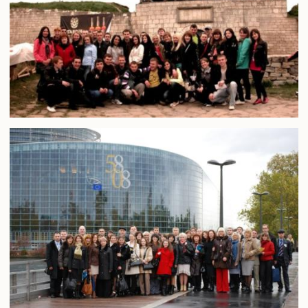
Конференції та наукові заходи
Шаблони документів наукової звітності
Наукова звітність
Співробітництво
Міжнародне співробітництво
Договори про співробітництво
Рада роботодавців
Академічна мобільність
Грантова діяльність
Співпраця з Національної академією правових наук
України
Дистанційне середовище
АСУ університет
Випускнику
Музей університету
Корисна інформація