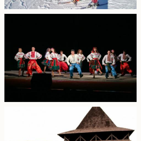
Педагогічна практика аспірантів
Дисертаційні дослідження, що виконуються
Перелік корисних посилань
Відповідність тем дисертацій аспірантів напрямам наукових
досліджень наукових керівників
Результати вступних випробувань
Наукова діяльність
Загальна інформація
Путівник науковця
Напрями наукових досліджень
Організація наукової діяльності молодих вчених
Наукові школи
Спеціалізована вчена рада Д70.895.02
Спеціалізована вчена рада К 70.895.02
Спеціалізована вчена рада К 70.895.01
Наукові видання
Наукометричні бази даних
Спеціалізовані вчені ради для захисту дисертацій на здобуття
ступеня доктора філософії