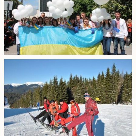
Розклади занять
Електронні журнали обліку успішності
Плани гостьових лекцій
Навчально-методичне забезпечення
Студентське самоврядування
Військова кафедра
IT сервіси Університету
Офіс студента
Пам’ятаємо. Єднаємося. Переможемо!
Соціально-психологічна допомога внутрішньо переміщеним
особам
Електронна скринька довіри
Аспіранту і докторанту
Загальна інформація
Інформація про вступ до аспірантури та докторантури
Інформаційний пакет підготовки докторів філософії та
докторів наук
Вибіркові дисципліни