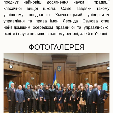
поєднує найновіші досягнення науки і традиції
Вакантні посади
Акредитація
класичної вищої школи. Саме завдяки такому
Внутрішня система забезпечення якості освіти
успішному поєднанню Хмельницький університет
Етика, академічна доброчесність та антикорупційна
управління та права імені Леоніда Юзькова став
політика
найвідомішим осередком правничої та управлінської
Гендерна політика Університету
освіти і науки не лише в нашому регіоні, але й в Україні.
Газета ХУУП імені Леоніда Юзькова GAUDEAMUS
Меморіал пам'яті
ФОТОГАЛЕРЕЯ
Безпека освітнього середовища
Фотогалерея
Відеогалерея
Вступнику
Приймальна комісія
Відомості про провадження освітньої діяльності
Правила прийому в ХУУП імені Леоніда Юзькова
Кількість бюджетних місць регіонального замовлення
Переваги університету
Вартість навчання на контрактній основі
Освітні програми