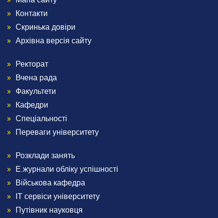
Footer
Контакти
1
Скринька довіри
Архівна версія сайту
Ректорат
Menu
Вчена рада
Footer
Факультети
Кафедри
2
Спеціальності
Переваги університету
Розклади занять
Menu
Е.журнали обліку успішності
Footer
Військова кафедра
ІТ сервіси університету
3
Путівник науковця