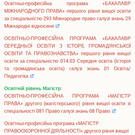
Освітньо-професійна програма «БАКАЛАВР
Подача електронної заяви
МІЖНАРОДНОГО ПРАВА» першого рівня вищої освіти
Поновлення та переведення на навчання
за спеціальністю 293 Міжнародне право галузі знань 29
Реєстраціія електронного кабіінету для вступу на
Міжнародні відносини
магістратуру
Інформація про вступ до аспірантури і докторантури
ОСВІТНЬО-ПРОФЕСІЙНА ПРОГРАМА «БАКАЛАВР
Програми вступних випробувань
CЕРЕДНЬОЇ ОСВІТИ З ІСТОРІЇ, ГРОМАДЯНСЬКОЇ
Співбесіда
ОСВІТИ ТА ПРАВОЗНАВСТВА» першого рівня вищої
Рейтингові списки
освіти за спеціальністю 014.03 Середня освіта (Історія
Захист персональних даних
Ваучер на навчання від центру зайнятості
та громадянська освіта) галузі знань 01 Освіта/
Особам з особливими освітніми потребами
Педагогіка
Військова кафедра
Освітній рівень Магістр:
Проживання студентів
Освіта іноземних студентів
ОСВІТНЬО-ПРОФЕСІЙНА ПРОГРАМА «МАГІСТР
ПРАВА» другого (магістерського) рівня вищої освіти зі
Студенту
спеціальності 081 Право галузі знань 08 Право
Оголошення
Освітній процес
Освітньо-професійна програма «МАГІСТР
Навчальні плани
ПРАВООХОРОННОЇ ДІЯЛЬНОСТІ» другого рівня вищої