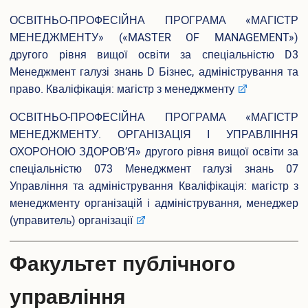
Конференції та наукові заходи
ОСВІТНЬО-ПРОФЕСІЙНА ПРОГРАМА «МАГІСТР
Шаблони документів наукової звітності
МЕНЕДЖМЕНТУ» («MASTER OF MANAGEMENT»)
Наукова звітність
другого рівня вищої освіти за спеціальністю D3
Співробітництво
Менеджмент галузі знань D Бізнес, адміністрування та
право. Кваліфікація: магістр з менеджменту
Міжнародне співробітництво
Договори про співробітництво
ОСВІТНЬО-ПРОФЕСІЙНА ПРОГРАМА «МАГІСТР
Рада роботодавців
МЕНЕДЖМЕНТУ. ОРГАНІЗАЦІЯ І УПРАВЛІННЯ
Академічна мобільність
ОХОРОНОЮ ЗДОРОВ’Я» другого рівня вищої освіти за
Грантова діяльність
спеціальністю 073 Менеджмент галузі знань 07
Співпраця з Національної академією правових наук
Управління та адміністрування Кваліфікація: магістр з
України
менеджменту організацій і адміністрування, менеджер
Дистанційне середовище
(управитель) організації
АСУ університет
Факультет публічного
Випускнику
управління
Музей університету
Корисна інформація