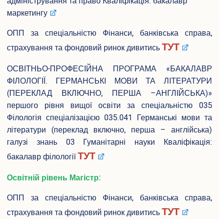
адміністрування та право Кваліфікація: бакалавр
Педагогічна практика аспірантів
маркетингу
Дисертаційні дослідження, що виконуються
Перелік корисних посилань
ОПП за спеціальністю Фінанси, банківська справа,
Відповідність тем дисертацій аспірантів напрямам наукових
ТУТ
страхування та фондовий ринок дивитись
досліджень наукових керівників
Результати вступних випробувань
ОСВІТНЬО-ПРОФЕСІЙНА ПРОГРАМА «БАКАЛАВР
Наукова діяльність
ФІЛОЛОГІЇ. ГЕРМАНСЬКІ МОВИ ТА ЛІТЕРАТУРИ
(ПЕРЕКЛАД ВКЛЮЧНО, ПЕРША –АНГЛІЙСЬКА)»
Загальна інформація
першого рівня вищої освіти за спеціальністю 035
Путівник науковця
Напрями наукових досліджень
Філологія спеціалізацією 035.041 Германські мови та
Організація наукової діяльності молодих вчених
літератури (переклад включно, перша – англійська)
Наукові школи
галузі знань 03 Гуманітарні науки Кваліфікація:
Спеціалізована вчена рада Д70.895.02
ТУТ
бакалавр філології
Спеціалізована вчена рада К 70.895.02
Спеціалізована вчена рада К 70.895.01
Освітній рівень Магістр:
Наукові видання
Наукометричні бази даних
ОПП за спеціальністю Фінанси, банківська справа,
Спеціалізовані вчені ради для захисту дисертацій на здобуття
ТУТ
страхування та фондовий ринок дивитись
ступеня доктора філософії