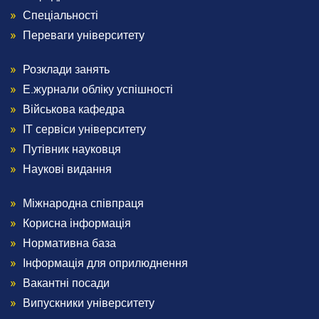
2
Спеціальності
Переваги університету
Розклади занять
Menu
Е.журнали обліку успішності
Footer
Військова кафедра
ІТ сервіси університету
3
Путівник науковця
Наукові видання
Міжнародна співпраця
Menu
Корисна інформація
Footer
Нормативна база
Інформація для оприлюднення
4
Вакантні посади
Випускники університету