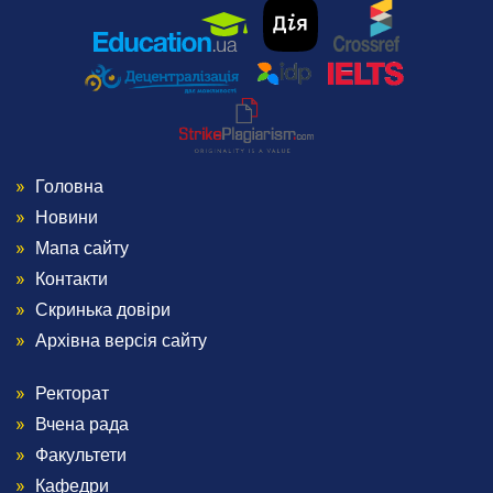
Головна
Menu
Новини
Footer
Мапа сайту
Контакти
1
Скринька довіри
Архівна версія сайту
Ректорат
Menu
Вчена рада
Footer
Факультети
Кафедри