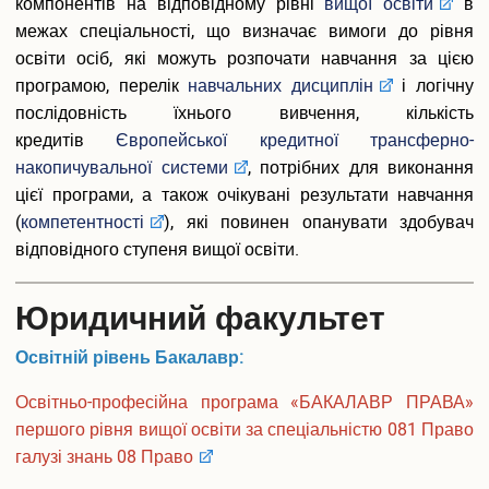
компонентів на відповідному рівні
вищої освіти
в
Вакантні посади
межах спеціальності, що визначає вимоги до рівня
Акредитація
освіти осіб, які можуть розпочати навчання за цією
Внутрішня система забезпечення якості освіти
Етика, академічна доброчесність та антикорупційна
програмою, перелік
навчальних дисциплін
і логічну
політика
послідовність їхнього вивчення, кількість
Гендерна політика Університету
кредитів
Європейської кредитної трансферно-
Газета ХУУП імені Леоніда Юзькова GAUDEAMUS
накопичувальної системи
, потрібних для виконання
Меморіал пам'яті
цієї програми, а також очікувані результати навчання
Безпека освітнього середовища
(
компетентності
), які повинен опанувати здобувач
Фотогалерея
відповідного ступеня вищої освіти.
Відеогалерея
Вступнику
Юридичний факультет
Приймальна комісія
Освітній рівень Бакалавр:
Відомості про провадження освітньої діяльності
Правила прийому в ХУУП імені Леоніда Юзькова
Освітньо-професійна програма «БАКАЛАВР ПРАВА»
Кількість бюджетних місць регіонального замовлення
першого рівня вищої освіти за спеціальністю 081 Право
Переваги університету
галузі знань 08 Право
Вартість навчання на контрактній основі
Освітні програми