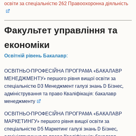
Розклади занять
освіти за спеціальністю 262 Правоохоронна діяльність
Електронні журнали обліку успішності
Плани гостьових лекцій
Навчально-методичне забезпечення
Факультет управління та
Студентське самоврядування
Військова кафедра
економіки
IT сервіси Університету
Офіс студента
Освітній рівень Бакалавр:
Пам’ятаємо. Єднаємося. Переможемо!
Соціально-психологічна допомога внутрішньо переміщеним
ОСВІТНЬО-ПРОФЕСІЙНА ПРОГРАМА «БАКАЛАВР
особам
МЕНЕДЖМЕНТУ» першого рівня вищої освіти за
Електронна скринька довіри
спеціальністю D3 Менеджмент галузі знань D Бізнес,
адміністрування та право Кваліфікація: бакалавр
Аспіранту і докторанту
менеджменту
Загальна інформація
Інформація про вступ до аспірантури та докторантури
ОСВІТНЬО-ПРОФЕСІЙНА ПРОГРАМА «БАКАЛАВР
Інформаційний пакет підготовки докторів філософії та
МАРКЕТИНГУ» першого рівня вищої освіти за
докторів наук
спеціальністю D5 Маркетинг галузі знань D Бізнес,
Вибіркові дисципліни