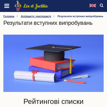
Перейти
Lex et Juctitia
до
основного
ХМЕЛЬНИЦЬКИЙ УНІВЕРСИТЕТ УПРАВЛІННЯ ТА
Головна
Аспіранту і докторанту
Результати вступних випробувань
вмісту
Результати вступних випробувань
ПРАВА ІМЕНІ ЛЕОНІДА ЮЗЬКОВА
Про університет
Інформація про університет
Видатні особистості
Ректорат
Вчена рада
Наглядова рада
Методична рада
Конференція трудового колективу
Профспілка
Факультети
Кафедри
Інші підрозділи
Рейтингові списки
Нормативна база