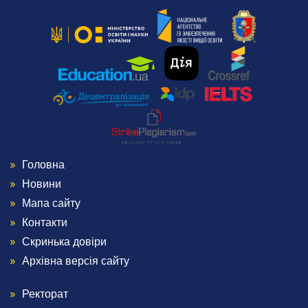
Подача електронної заяви
Поновлення та переведення на навчання
Реєстраціія електронного кабіінету для вступу на
магістратуру
Інформація про вступ до аспірантури і докторантури
Програми вступних випробувань
Співбесіда
Рейтингові списки
Захист персональних даних
Ваучер на навчання від центру зайнятості
Головна
Menu
Особам з особливими освітніми потребами
Новини
Військова кафедра
Footer
Проживання студентів
Мапа сайту
Освіта іноземних студентів
Контакти
1
Студенту
Скринька довіри
Архівна версія сайту
Оголошення
Освітній процес
Ректорат
Menu
Навчальні плани