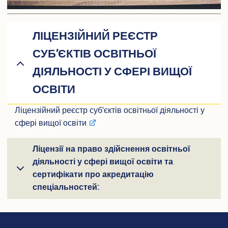
Вакантні посади
Акредитація
Внутрішня система забезпечення якості освіти
ЛІЦЕНЗІЙНИЙ РЕЄСТР
Етика, академічна доброчесність та антикорупційна
політика
СУБ’ЄКТІВ ОСВІТНЬОЇ
Гендерна політика Університету
ДІЯЛЬНОСТІ У СФЕРІ ВИЩОЇ
Газета ХУУП імені Леоніда Юзькова GAUDEAMUS
Меморіал пам'яті
ОСВІТИ
Безпека освітнього середовища
Фотогалерея
Ліцензійний реєстр суб'єктів освітньої діяльності у
Відеогалерея
сфері вищої освіти
Вступнику
Ліцензії на право здійснення освітньої
Приймальна комісія
діяльності у сфері вищої освіти та
Відомості про провадження освітньої діяльності
сертифікати про акредитацію
Правила прийому в ХУУП імені Леоніда Юзькова
спеціальностей:
Кількість бюджетних місць регіонального замовлення
Переваги університету
Вартість навчання на контрактній основі
Освітні програми