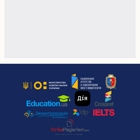
Подача електронної заяви
Поновлення та переведення на навчання
Реєстраціія електронного кабіінету для вступу на
магістратуру
Інформація про вступ до аспірантури і докторантури
Програми вступних випробувань
Співбесіда
Рейтингові списки
Захист персональних даних
Ваучер на навчання від центру зайнятості
Особам з особливими освітніми потребами
Військова кафедра
Проживання студентів
Освіта іноземних студентів
Студенту
Оголошення
Освітній процес
Навчальні плани