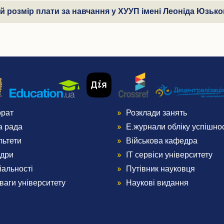
ий розмір плати за навчання у ХУУП імені Леоніда Юзьк
орат
Розклади занять
nu
Menu
а рада
Е.журнали обліку успішнос
ter
Footer
льтети
Військова кафедра
дри
ІТ сервіси університету
3
іальності
Путівник науковця
ваги університету
Наукові видання