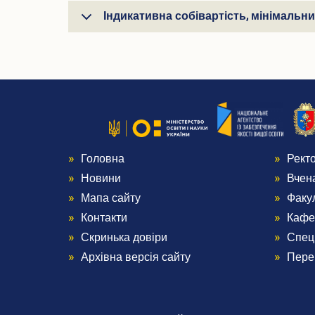
Індикативна собівартість, мінімальн
Головна
Рект
Menu
Me
Новини
Вчен
Footer
Foo
Мапа сайту
Факу
Контакти
Кафе
1
2
Скринька довіри
Спец
Архівна версія сайту
Пере