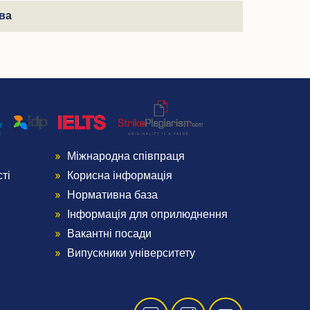
ова
Міжнародна співпраця
Menu
ті
Корисна інформація
Footer
Нормативна база
Інформація для оприлюднення
4
Вакантні посади
Випускники університету