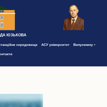
ІДА ЮЗЬКОВА
станційне середовище
АСУ університет
Випускнику
онтакти