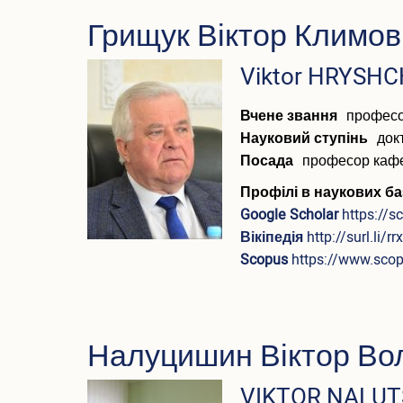
Грищук Віктор Климов
ПІБ
Viktor HRYSH
(англійською)
Вчене звання
профес
Науковий ступінь
док
Посада
професор каф
Профілі в наукових ба
Google Scholar
https://
Вікіпедія
http://surl.li/rr
Scopus
https://www.sco
Налуцишин Віктор Во
ПІБ
VIKTOR NALU