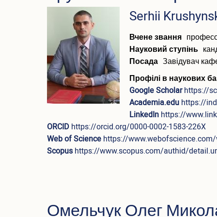
ПІБ
Serhii Krushyns
(англійською)
Вчене звання
профес
Науковий ступінь
кан
Посада
Завідувач каф
Профілі в наукових ба
Google Scholar
https://
Academia.edu
https://i
LinkedIn
https://www.lin
ORCID
https://orcid.org/0000-0002-1583-226X
Web of Science
https://www.webofscience.com/
Scopus
https://www.scopus.com/authid/detail.
Омельчук Олег Микол