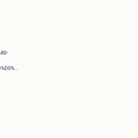
80-
9D%D0%…