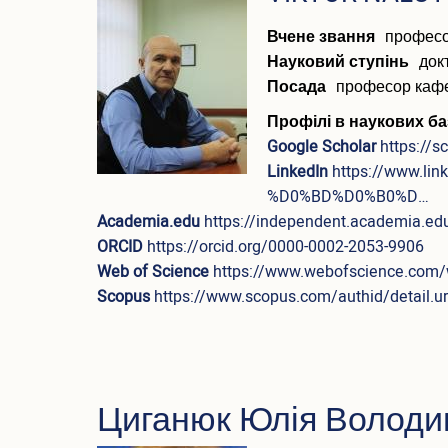
(англійською)
Вчене звання
профес
Науковий ступінь
док
Посада
професор каф
Профілі в наукових ба
Google Scholar
https://
LinkedIn
https://www.
%D0%BD%D0%B0%D…
Academia.edu
https://independent.academ
ORCID
https://orcid.org/0000-0002-2053-9906
Web of Science
https://www.webofscience.com/
Scopus
https://www.scopus.com/authid/detail.
Циганюк Юлія Володи