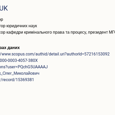
UK
ор
тор юридичних наук
сор кафедри кримінального права та процесу, президент М
зах даних
://www.scopus.com/authid/detail.uri?authorId=57216153092
/0000-0003-4057-380X
ations?user=PQchG5UAAAAJ
чук_Олег_Миколайович
r/record/15369381