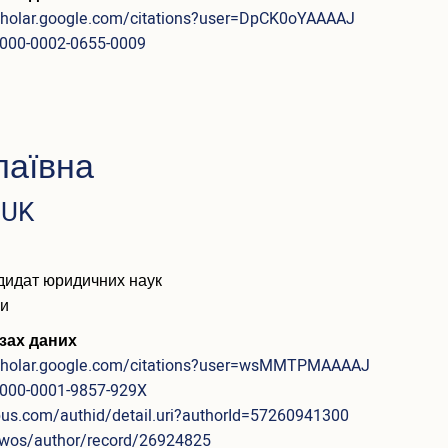
scholar.google.com/citations?user=DpCK0oYAAAAJ
/0000-0002-0655-0009
лаївна
IUK
дидат юридичних наук
ри
зах даних
scholar.google.com/citations?user=wsMMTPMAAAAJ
/0000-0001-9857-929X
pus.com/authid/detail.uri?authorId=57260941300
/wos/author/record/26924825