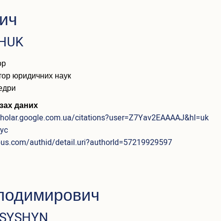
ич
CHUK
ор
тор юридичних наук
едри
зах даних
scholar.google.com.ua/citations?user=Z7Yav2EAAAAJ&hl=uk
xyc
pus.com/authid/detail.uri?authorId=57219929597
лодимирович
TSYSHYN