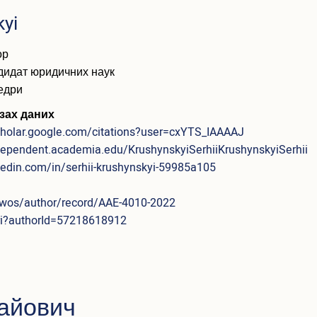
kyi
ор
дидат юридичних наук
едри
зах даних
scholar.google.com/citations?user=cxYTS_IAAAAJ
ndependent.academia.edu/KrushynskyiSerhiiKrushynskyiSerhii
kedin.com/in/serhii-krushynskyi-59985a105
wos/author/record/AAE-4010-2022
uri?authorId=57218618912
айович