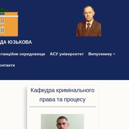
ІДА ЮЗЬКОВА
станційне середовище
АСУ університет
Випускнику
онтакти
Кафедра кримінального
права та процесу