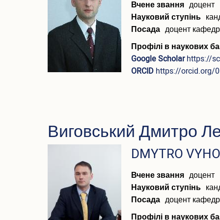
Вчене звання
доцент
Науковий ступінь
кан
Посада
доцент кафед
Профілі в наукових ба
Google Scholar
https://
ORCID
https://orcid.org
Виговський Дмитро Л
ПІБ
DMYTRO VYHO
(англійською)
Вчене звання
доцент
Науковий ступінь
кан
Посада
доцент кафед
Профілі в наукових ба