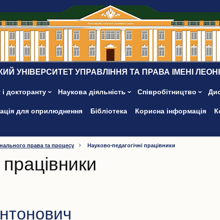
ИЙ УНІВЕРСИТЕТ УПРАВЛІННЯ ТА ПРАВА ІМЕНІ ЛЕОН
 і докторанту
Наукова діяльність
Співробітництво
Ди
ація для оприлюднення
Бібліотека
Корисна інформація
К
нального права та процесу
Науково-педагогічні працівники
 працівники
Антонович