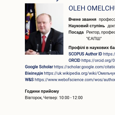
ПІБ
OLEH OMELCH
(англійською)
Вчене звання
профес
Науковий ступінь
док
Посада
Ректор, профе
"ЄАПШ"
Профілі в наукових ба
SCOPUS Author ID
https
ORCID
https://orcid.org
Google Scholar
https://scholar.google.com/cit
Вікіпедія
https://uk.wikipedia.org/wiki/Омель
W&S
https://www.webofscience.com/wos/autho
Години прийому
Вівторок, Четвер: 10:00 - 12:00