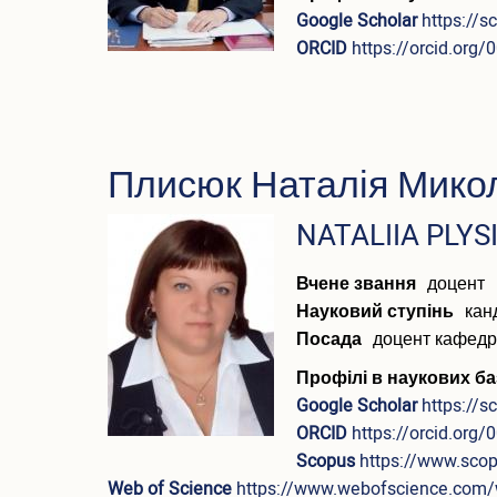
Google Scholar
https://
ORCID
https://orcid.org
Плисюк Наталія Мико
ПІБ
NATALIIA PLYS
(англійською)
Вчене звання
доцент
Науковий ступінь
кан
Посада
доцент кафед
Профілі в наукових ба
Google Scholar
https://
ORCID
https://orcid.org
Scopus
https://www.sco
Web of Science
https://www.webofscience.com