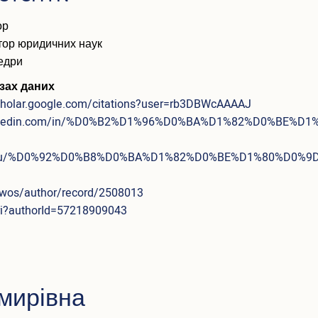
ор
тор юридичних наук
едри
зах даних
scholar.google.com/citations?user=rb3DBWcAAAAJ
linkedin.com/in/%D0%B2%D1%96%D0%BA%D1%82%D0%BE%D1%
ia.edu/%D0%92%D0%B8%D0%BA%D1%82%D0%BE%D1%80%D0%
wos/author/record/2508013
uri?authorId=57218909043
мирівна