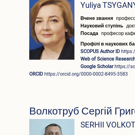
ПІБ
Yuliya TSYGAN
(англійською)
Вчене звання
профес
Науковий ступінь
док
Посада
професор каф
Профілі в наукових ба
SCOPUS Author ID
https
Web of Science Research
Google Scholar
https://
ORCID
https://orcid.org/0000-0002-8495-3583
Волкотруб Сергій Гри
ПІБ
SERHII VOLKO
(англійською)