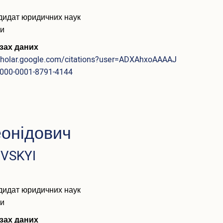
дидат юридичних наук
ри
зах даних
scholar.google.com/citations?user=ADXAhxoAAAAJ
/0000-0001-8791-4144
еонідович
VSKYI
дидат юридичних наук
ри
зах даних