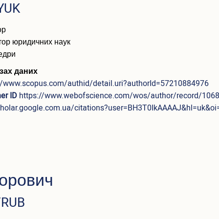
YUK
ор
тор юридичних наук
едри
зах даних
://www.scopus.com/authid/detail.uri?authorId=57210884976
er ID
https://www.webofscience.com/wos/author/record/106
scholar.google.com.ua/citations?user=BH3T0IkAAAAJ&hl=uk&oi
горович
TRUB