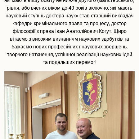
які мають вищу освіту не нижче другого (магістерського)
Вакантні посади
рівня, або вчених віком до 40 років включно, які мають
Акредитація
науковий ступінь доктора наук» став старший викладач
Внутрішня система забезпечення якості освіти
кафедри кримінального права та процесу, доктор
Етика, академічна доброчесність та антикорупційна
політика
філософії з права Іван Анатолійович Когут. Щиро
Гендерна політика Університету
вітаємо з високим визнанням наукових здобутків та
Газета ХУУП імені Леоніда Юзькова GAUDEAMUS
бажаємо нових професійних і наукових звершень,
Меморіал пам'яті
творчого натхнення, успішної реалізації наукових ідей
Безпека освітнього середовища
та подальших перемог!
Фотогалерея
Відеогалерея
Вступнику
Приймальна комісія
Відомості про провадження освітньої діяльності
Правила прийому в ХУУП імені Леоніда Юзькова
Кількість бюджетних місць регіонального замовлення
Переваги університету
Вартість навчання на контрактній основі
Освітні програми