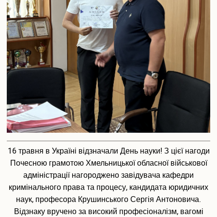
Подача електронної заяви
Поновлення та переведення на навчання
Реєстраціія електронного кабіінету для вступу на
магістратуру
Інформація про вступ до аспірантури і докторантури
Програми вступних випробувань
Співбесіда
Рейтингові списки
Захист персональних даних
Ваучер на навчання від центру зайнятості
Особам з особливими освітніми потребами
Військова кафедра
Проживання студентів
16 травня в Україні відзначали День науки! З цієї нагоди
Освіта іноземних студентів
Почесною грамотою Хмельницької обласної військової
Студенту
адміністрації нагороджено завідувача кафедри
Оголошення
кримінального права та процесу, кандидата юридичних
Освітній процес
наук, професора Крушинського Сергія Антоновича.
Навчальні плани
Відзнаку вручено за високий професіоналізм, вагомі