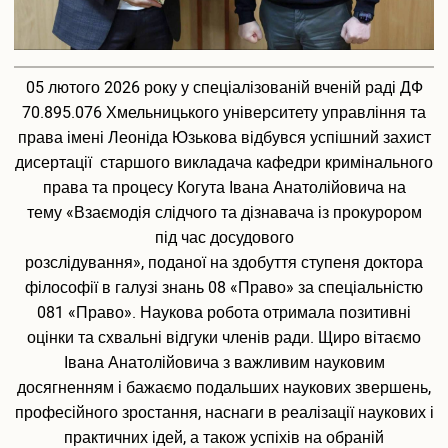
Педагогічна практика аспірантів
Дисертаційні дослідження, що виконуються
Перелік корисних посилань
Відповідність тем дисертацій аспірантів напрямам наукових
05 лютого 2026 року у спеціалізованій вченій раді ДФ
досліджень наукових керівників
70.895.076 Хмельницького університету управління та
Результати вступних випробувань
права імені Леоніда Юзькова відбувся успішний захист
Наукова діяльність
дисертації старшого викладача кафедри кримінального
права та процесу Когута Івана Анатолійовича на
Загальна інформація
тему «Взаємодія слідчого та дізнавача із прокурором
Путівник науковця
під час досудового
Напрями наукових досліджень
розслідування», поданої на здобуття ступеня доктора
Організація наукової діяльності молодих вчених
Наукові школи
філософії в галузі знань 08 «Право» за спеціальністю
Спеціалізована вчена рада Д70.895.02
081 «Право». Наукова робота отримала позитивні
Спеціалізована вчена рада К 70.895.02
оцінки та схвальні відгуки членів ради. Щиро вітаємо
Спеціалізована вчена рада К 70.895.01
Івана Анатолійовича з важливим науковим
Наукові видання
досягненням і бажаємо подальших наукових звершень,
Наукометричні бази даних
професійного зростання, наснаги в реалізації наукових і
Спеціалізовані вчені ради для захисту дисертацій на здобуття
практичних ідей, а також успіхів на обраній
ступеня доктора філософії