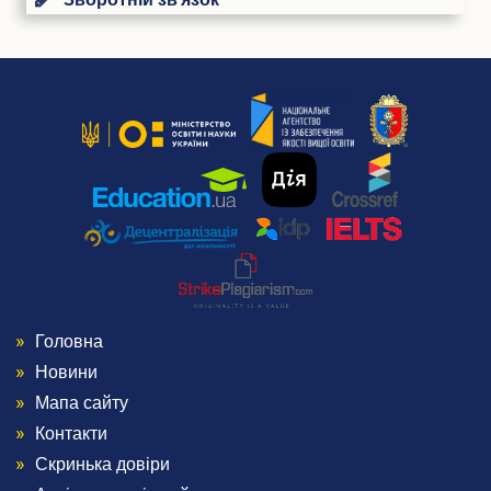
Головна
Menu
Новини
Footer
Мапа сайту
Контакти
1
Скринька довіри