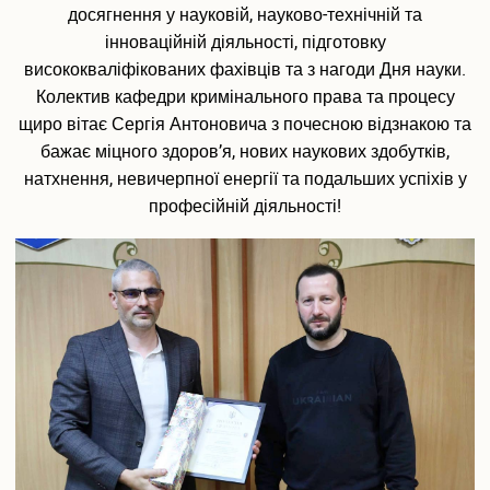
Розклади занять
досягнення у науковій, науково-технічній та
Електронні журнали обліку успішності
інноваційній діяльності, підготовку
Плани гостьових лекцій
висококваліфікованих фахівців та з нагоди Дня науки.
Навчально-методичне забезпечення
Колектив кафедри кримінального права та процесу
Студентське самоврядування
щиро вітає Сергія Антоновича з почесною відзнакою та
Військова кафедра
бажає міцного здоров’я, нових наукових здобутків,
IT сервіси Університету
натхнення, невичерпної енергії та подальших успіхів у
Офіс студента
професійній діяльності!
Пам’ятаємо. Єднаємося. Переможемо!
Соціально-психологічна допомога внутрішньо переміщеним
особам
Електронна скринька довіри
Аспіранту і докторанту
Загальна інформація
Інформація про вступ до аспірантури та докторантури
Інформаційний пакет підготовки докторів філософії та
докторів наук
Вибіркові дисципліни