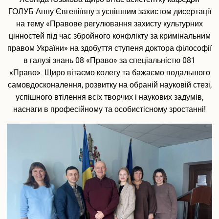
Випускники університету
ГОЛУБ Анну Євгеніївну з успішним захистом дисертації
на тему «Правове регулювання захисту культурних
Інформація для оприлюднення
цінностей під час збройного конфлікту за кримінальним
правом України» на здобуття ступеня доктора філософії
Бібліотека
в галузі знань 08 «Право» за спеціальністю 081
Корисна інформація
«Право». Щиро вітаємо колегу та бажаємо подальшого
самовдосконалення, розвитку на обраній науковій стезі,
Контакти
успішного втілення всіх творчих і наукових задумів,
наснаги в професійному та особистісному зростанні!