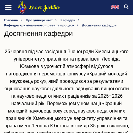
Перейти
Lex et Juctitia
до
основного
ХМЕЛЬНИЦЬКИЙ УНІВЕРСИТЕТ УПРАВЛІННЯ ТА
Головна
Про університет
Кафедри
вмісту
Кафедра кримінального права та процесу
Досягнення кафедри
ПРАВА ІМЕНІ ЛЕОНІДА ЮЗЬКОВА
Досягнення кафедри
Про університет
25 червня під час засідання Вченої ради Хмельницького
Інформація про університет
університету управління та права імені Леоніда
Видатні особистості
Юзькова в урочистій атмосфері відбулося
Ректорат
нагородження переможців конкурсу «Кращий молодий
Вчена рада
Наглядова рада
науковець року», який проводився за результатами
Методична рада
оцінювання наукової діяльності здобувачів вищої освіти
Конференція трудового колективу
та науково-педагогічних працівників за 2025–2026
Профспілка
навчальний рік. Переможцем у номінації «Кращий
Факультети
молодий науковець року серед науково-педагогічних
Кафедри
працівників Хмельницького університету управління та
Інші підрозділи
права імені Леоніда Юзькова віком до 35 років включно,
Нормативна база