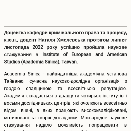
Доцентка кафедри кримінального права та процесу,
к.ю.н., доцент Наталя Хмелевська протягом липня-
листопада 2022 року успішно пройшла наукове
стажування в Institute of European and American
Studies (Academia Sinica), Taiwan.
Academia Sinica - найвидатніша академічна установа
Тайваню, сучасна науково-дослідна організація з
гордою спадщиною та всесвітньою репутацією.
Академія складається з двадцяти чотирьох інститутів і
восьми дослідницьких центрів, які очолюють всесвітньо
відомі вчені, в яких працюють висококваліфіковані,
мотивовані та творчі дослідники. Міжнародне наукове
стажування надало можливість попрацювати в