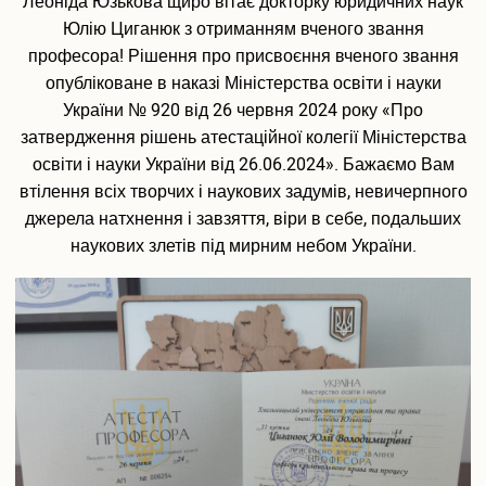
Леоніда Юзькова щиро вітає докторку юридичних наук
Юлію Циганюк з отриманням вченого звання
професора! Рішення про присвоєння вченого звання
опубліковане в наказі Міністерства освіти і науки
України № 920 від 26 червня 2024 року «Про
затвердження рішень атестаційної колегії Міністерства
освіти і науки України від 26.06.2024». Бажаємо Вам
втілення всіх творчих і наукових задумів, невичерпного
джерела натхнення і завзяття, віри в себе, подальших
наукових злетів під мирним небом України.