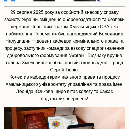
29 серпня 2025 року за особистий внесок у справу
захисту України, зміцнення обороноздатності та безпеки
держави Почесним знаком Хмельницької ОВА «За
наближення Перемоги» був нагороджений Володимир
Налуцишин — доцент кафедри кримінального права та
процесу, заступник командира взводу спецпризначення
добровольчого формування "Афган". Відзнаку вручив
голова Хмельницької обласної військової адміністрації
Сергій Тюрін.
Колектив кафедри кримінального права та процесу
Хмельницького університету управління та права імені
Леоніда Юзькова щиро вітає колегу та бажає
подальших звершень!