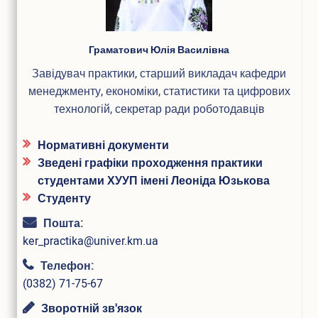
Конференції та наукові заходи
Шаблони документів наукової звітності
Наукова звітність
ПІБ
Граматович Юлія Василівна
Співробітництво
Завідувач практики, старший викладач кафедри
менеджменту, економіки, статистики та цифрових
Міжнародне співробітництво
технологій, секретар ради роботодавців
Договори про співробітництво
Рада роботодавців
Академічна мобільність
Нормативні документи
Грантова діяльність
Зведені графіки проходження практики
Співпраця з Національної академією правових наук
студентами ХУУП імені Леоніда Юзькова
України
Студенту
Пошта:
Дистанційне середовище
ker_practika@univer.km.ua
АСУ університет
Телефон:
Випускнику
(0382) 71-75-67
Музей університету
Зворотній зв'язок
Корисна інформація