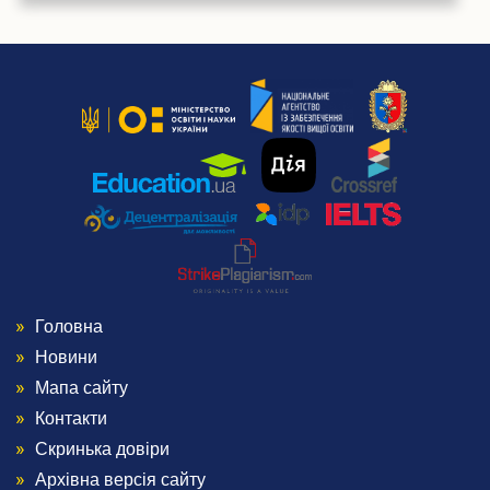
Випускники університету
Інформація для оприлюднення
Бібліотека
Корисна інформація
Контакти
Головна
Menu
Новини
Footer
Мапа сайту
Контакти
1
Скринька довіри
Архівна версія сайту