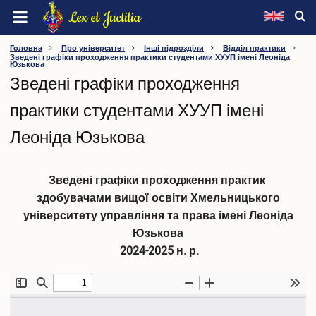
Перейти
Lex et Juctitia
до
основного
ХМЕЛЬНИЦЬКИЙ УНІВЕРСИТЕТ УПРАВЛІННЯ ТА
Головна
Про університет
Інші підрозділи
Відділ практики
Зведені графіки проходження практики студентами ХУУП імені Леоніда
вмісту
Юзькова
ПРАВА ІМЕНІ ЛЕОНІДА ЮЗЬКОВА
Зведені графіки проходження
Про університет
практики студентами ХУУП імені
Інформація про університет
Леоніда Юзькова
Видатні особистості
Ректорат
Вчена рада
Зведені графіки проходження практик
Наглядова рада
здобувачами вищої освіти Хмельницького
Методична рада
університету управління та права імені Леоніда
Конференція трудового колективу
Юзькова
Профспілка
2024-2025 н. р.
Факультети
Кафедри
Інші підрозділи
Нормативна база