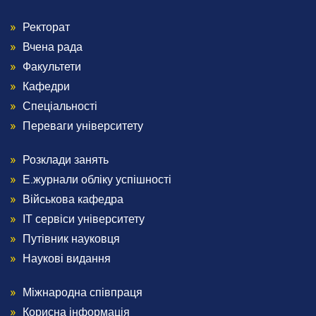
Ректорат
Menu
Вчена рада
Footer
Факультети
Кафедри
2
Спеціальності
Переваги університету
Розклади занять
Menu
Е.журнали обліку успішності
Footer
Військова кафедра
ІТ сервіси університету
3
Путівник науковця
Наукові видання
Міжнародна співпраця
Menu
Корисна інформація