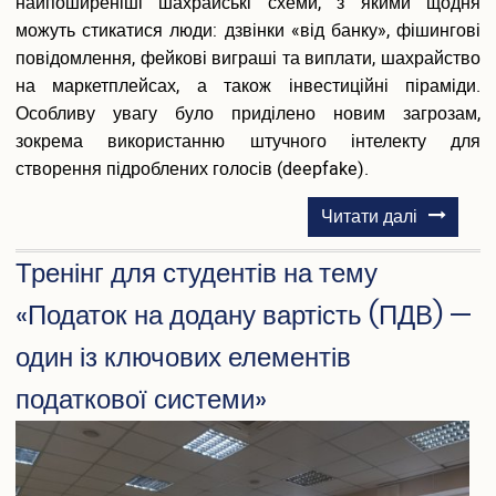
найпоширеніші шахрайські схеми, з якими щодня
можуть стикатися люди: дзвінки «від банку», фішингові
повідомлення, фейкові виграші та виплати, шахрайство
на маркетплейсах, а також інвестиційні піраміди.
Особливу увагу було приділено новим загрозам,
зокрема використанню штучного інтелекту для
створення підроблених голосів (deepfake).
про
Читати далі
Тренінг
Тренінг для студентів на тему
для
учнів
«Податок на додану вартість (ПДВ) —
на
один із ключових елементів
тему
«Фінансо
податкової системи»
шахрайст
як
не
стати