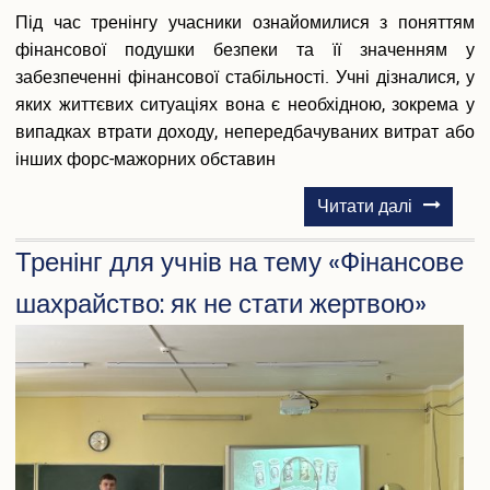
Під час тренінгу учасники ознайомилися з поняттям
фінансової подушки безпеки та її значенням у
забезпеченні фінансової стабільності. Учні дізналися, у
яких життєвих ситуаціях вона є необхідною, зокрема у
випадках втрати доходу, непередбачуваних витрат або
інших форс-мажорних обставин
про
Читати далі
Тренінг
Тренінг для учнів на тему «Фінансове
для
учнів
шахрайство: як не стати жертвою»
на
тему
«Фінансо
подушка:
як
створити
заощадж