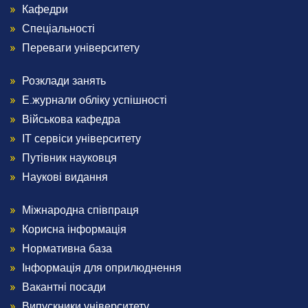
Кафедри
2
Спеціальності
Переваги університету
Розклади занять
Menu
Е.журнали обліку успішності
Footer
Військова кафедра
ІТ сервіси університету
3
Путівник науковця
Наукові видання
Міжнародна співпраця
Menu
Корисна інформація
Footer
Нормативна база
Інформація для оприлюднення
4
Вакантні посади
Випускники університету