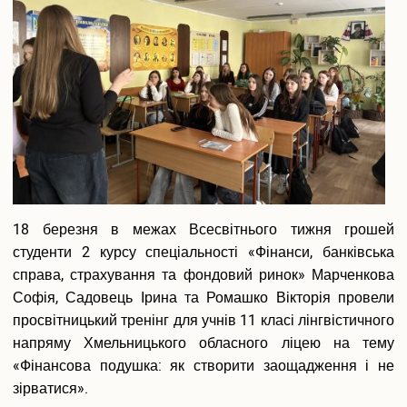
та
Випускники університету
як
Інформація для оприлюднення
працює
місцевий
Бібліотека
бюджет"
Корисна інформація
Контакти
18 березня в межах Всесвітнього тижня грошей
студенти 2 курсу спеціальності «Фінанси, банківська
справа, страхування та фондовий ринок» Марченкова
Софія, Садовець Ірина та Ромашко Вікторія провели
просвітницький тренінг для учнів 11 класі лінгвістичного
напряму Хмельницького обласного ліцею на тему
«Фінансова подушка: як створити заощадження і не
зірватися».