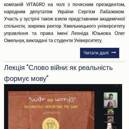
компаній VITAGRO на чолі з почесним президентом,
народним депутатом України Сергієм Лабазюком.
Участь у зустрічі також взяли представники академічної
спільноти, зокрема ректор Хмельницького університету
управління та права імені Леоніда Юзькова Олег
Омельчук, викладачі та студенти Університету.
про
Читати далі
Участь
Лекція "Слово війни: як реальність
студентів
у
формує мову"
мітапі
«Залишай
створюй,
зростай»