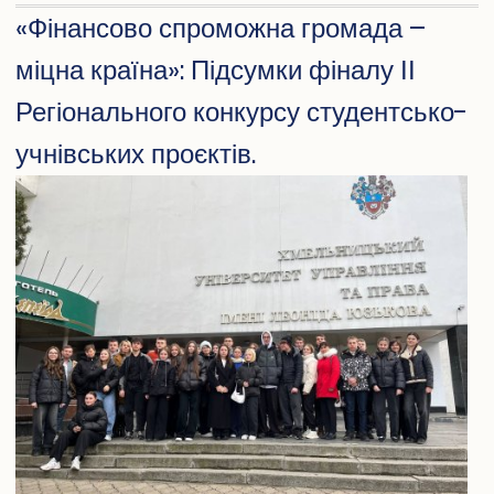
«Фінансово спроможна громада –
"Слово
війни:
міцна країна»: Підсумки фіналу ІІ
як
Регіонального конкурсу студентсько-
реальніс
формує
учнівських проєктів.
мову"