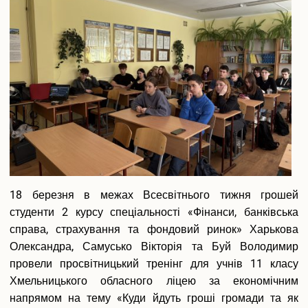
дрібні
Педагогічна практика аспірантів
витрати
Дисертаційні дослідження, що виконуються
і
Перелік корисних посилань
не
Відповідність тем дисертацій аспірантів напрямам наукових
витрачат
досліджень наукових керівників
зайве»
Результати вступних випробувань
Наукова діяльність
Загальна інформація
Путівник науковця
Напрями наукових досліджень
Організація наукової діяльності молодих вчених
18 березня в межах Всесвітнього тижня грошей
Наукові школи
студенти 2 курсу спеціальності «Фінанси, банківська
Спеціалізована вчена рада Д70.895.02
Спеціалізована вчена рада К 70.895.02
справа, страхування та фондовий ринок» Харькова
Спеціалізована вчена рада К 70.895.01
Олександра, Самусько Вікторія та Буй Володимир
Наукові видання
провели просвітницький тренінг для учнів 11 класу
Наукометричні бази даних
Хмельницького обласного ліцею за економічним
Спеціалізовані вчені ради для захисту дисертацій на здобуття
напрямом на тему «Куди йдуть гроші громади та як
ступеня доктора філософії