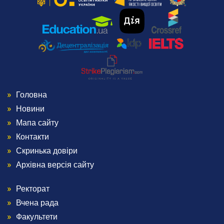
Головна
Menu
Новини
Footer
Мапа сайту
Контакти
1
Скринька довіри
Архівна версія сайту
Ректорат
Menu
Вчена рада
Footer
Факультети