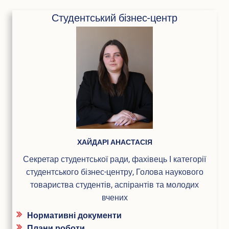
інтелект
сторінки
Студентський бізнес-центр
батл
ПІБ
ХАЙДАРІ АНАСТАСІЯ
Секретар студентської ради, фахівець І категорії
студентського бізнес-центру, Голова наукового
товариства студентів, аспірантів та молодих
вчених
Нормативні документи
Плани роботи