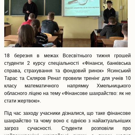
і
не
зірватис
18 березня в межах Всесвітнього тижня грошей
студенти 2 курсу спеціальності «Фінанси, банківська
справа, страхування та фондовий ринок» Ясинський
Тарас та Скляров Ренат провели тренінг для учнів 10
класу математичного напрямку Хмельницького
обласного ліцею на тему «Фінансове шахрайство: як не
стати жертвою».
Під час заходу учасники дізналися, що таке фінансове
шахрайство та чому воно є однією з найактуальніших
загроз сучасності. Студенти розповіли про