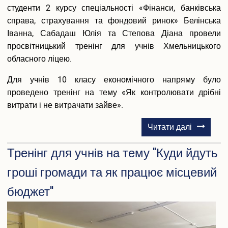
Розклади занять
студенти 2 курсу спеціальності «Фінанси, банківська
Електронні журнали обліку успішності
справа, страхування та фондовий ринок» Белінська
Плани гостьових лекцій
Іванна, Сабадаш Юлія та Степова Діана провели
Навчально-методичне забезпечення
просвітницький тренінг для учнів Хмельницького
Студентське самоврядування
обласного ліцею.
Військова кафедра
IT сервіси Університету
Для учнів 10 класу економічного напряму було
Офіс студента
проведено тренінг на тему «Як контролювати дрібні
Пам’ятаємо. Єднаємося. Переможемо!
витрати і не витрачати зайве».
Соціально-психологічна допомога внутрішньо переміщеним
особам
про
Читати далі
Електронна скринька довіри
Тренінг
Тренінг для учнів на тему "Куди йдуть
для
Аспіранту і докторанту
учнів
гроші громади та як працює місцевий
Загальна інформація
на
Інформація про вступ до аспірантури та докторантури
бюджет"
тему
Інформаційний пакет підготовки докторів філософії та
«Як
докторів наук
контролю
Вибіркові дисципліни