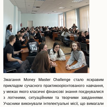
студентсь
учнівськи
проєктів.
Змагання Money Master Challenge стало яскравим
прикладом сучасного практикоорієнтованого навчання,
у межах якого класичні фінансові знання поєднувалися
з логічними, ситуаційними та творчими завданнями.
Учасники виконували інтелектуальні місії, що вимагали