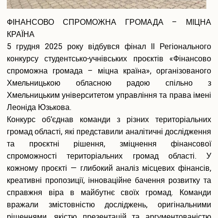
ФІНАНСОВО СПРОМОЖНА ГРОМАДА – МІЦНА
КРАЇНА
5 грудня 2025 року відбувся фінал ІІ Регіонального
конкурсу студентсько-учнівських проєктів «Фінансово
спроможна громада – міцна країна», організованого
Хмельницькою обласною радою спільно з
Хмельницьким університетом управління та права імені
Леоніда Юзькова.
Конкурс об’єднав команди з різних територіальних
громад області, які представили аналітичні дослідження
та проєктні рішення, зміцнення фінансової
спроможності територіальних громад області. У
кожному проєкті — глибокий аналіз місцевих фінансів,
креативні пропозиції, інноваційне бачення розвитку та
справжня віра в майбутнє своїх громад. Команди
вражали змістовністю досліджень, оригінальними
рішеннями, якістю презентацій та аргументованістю