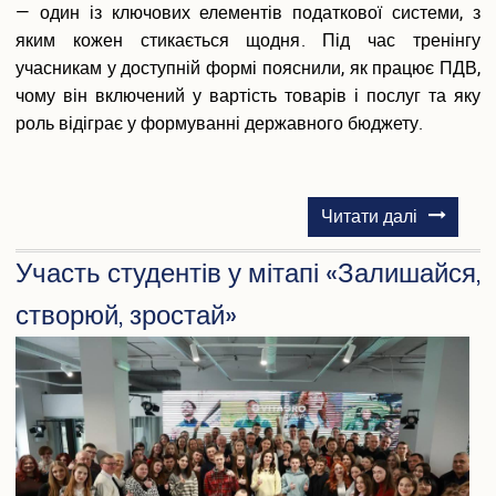
— один із ключових елементів податкової системи, з
яким кожен стикається щодня. Під час тренінгу
учасникам у доступній формі пояснили, як працює ПДВ,
чому він включений у вартість товарів і послуг та яку
роль відіграє у формуванні державного бюджету.
про
Читати далі
Тренінг
Участь студентів у мітапі «Залишайся,
для
студентів
створюй, зростай»
на
тему
«Податок
на
додану
вартість
(ПДВ)