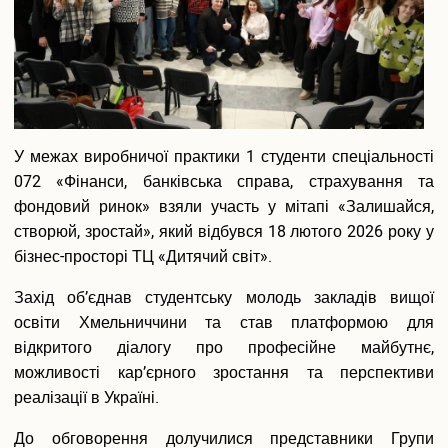
—
один
із
ключових
елементі
податков
У межах виробничої практики 1 студенти спеціальності
системи»
072 «Фінанси, банківська справа, страхування та
фондовий ринок» взяли участь у мітапі «Залишайся,
створюй, зростай», який відбувся 18 лютого 2026 року у
бізнес-просторі ТЦ «Дитячий світ».
Захід об’єднав студентську молодь закладів вищої
освіти Хмельниччини та став платформою для
відкритого діалогу про професійне майбутнє,
можливості кар’єрного зростання та перспективи
реалізації в Україні.
До обговорення долучилися представники Групи