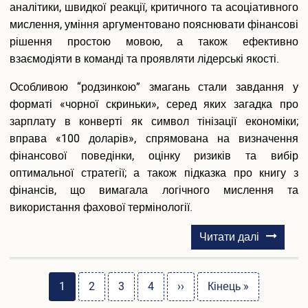
аналітики, швидкої реакції, критичного та асоціативного
мислення, уміння аргументовано пояснювати фінансові
рішення простою мовою, а також ефективно
взаємодіяти в команді та проявляти лідерські якості.
Особливою “родзинкою” змагань стали завдання у
форматі «чорної скриньки», серед яких загадка про
зарплату в конверті як символ тінізації економіки;
вправа «100 доларів», спрямована на визначення
фінансової поведінки, оцінку ризиків та вибір
оптимальної стратегії; а також підказка про книгу з
фінансів, що вимагала логічного мислення та
використання фахової термінології.
про
Читати далі
Money
Розбивка
Master
Поточна
1
Page
2
Page
3
Page
4
Наступна
››
Остання
Кінець »
Challeng
на
сторінка
сторінка
сторінка
2025: