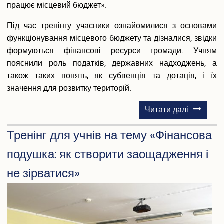
працює місцевий бюджет».
Конференції та наукові заходи
Шаблони документів наукової звітності
Під час тренінгу учасники ознайомилися з основами
Наукова звітність
функціонування місцевого бюджету та дізналися, звідки
Співробітництво
формуються фінансові ресурси громади. Учням
пояснили роль податків, державних надходжень, а
Міжнародне співробітництво
також таких понять, як субвенція та дотація, і їх
Договори про співробітництво
значення для розвитку територій.
Рада роботодавців
Академічна мобільність
про
Читати далі
Грантова діяльність
Тренінг
Співпраця з Національної академією правових наук
Тренінг для учнів на тему «Фінансова
для
України
учнів
подушка: як створити заощадження і
Дистанційне середовище
на
не зірватися»
тему
АСУ університет
"Куди
Випускнику
йдуть
гроші
Музей університету
громади
Корисна інформація