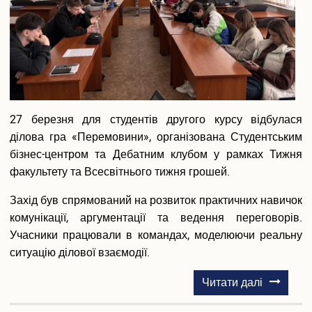
Вакантні посади
Акредитація
Внутрішня система забезпечення якості освіти
Етика, академічна доброчесність та антикорупційна
політика
Гендерна політика Університету
Газета ХУУП імені Леоніда Юзькова GAUDEAMUS
Меморіал пам'яті
27 березня для студентів другого курсу відбулася
Безпека освітнього середовища
ділова гра «Перемовини», організована Студентським
Фотогалерея
бізнес-центром та Дебатним клубом у рамках Тижня
Відеогалерея
факультету та Всесвітнього тижня грошей.
Вступнику
Захід був спрямований на розвиток практичних навичок
Приймальна комісія
комунікації, аргументації та ведення переговорів.
Відомості про провадження освітньої діяльності
Учасники працювали в командах, моделюючи реальну
Правила прийому в ХУУП імені Леоніда Юзькова
ситуацію ділової взаємодії.
Кількість бюджетних місць регіонального замовлення
Переваги університету
про
Читати далі
Вартість навчання на контрактній основі
Ділова
Освітні програми