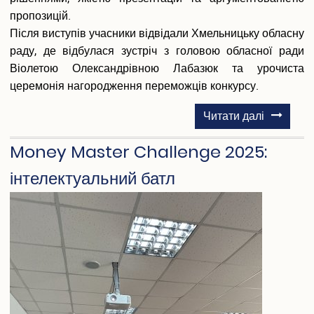
пропозицій.
Після виступів учасники відвідали Хмельницьку обласну
раду, де відбулася зустріч з головою обласної ради
Віолетою Олександрівною Лабазюк та урочиста
церемонія нагородження переможців конкурсу.
про
Читати далі
«Фінансо
Money Master Challenge 2025:
спромож
громада
інтелектуальний батл
–
міцна
країна»:
Підсумки
фіналу
ІІ
Регіонал
конкурсу