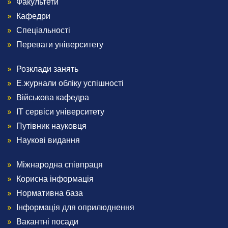
Footer
Факультети
Кафедри
2
Спеціальності
Переваги університету
Розклади занять
Menu
Е.журнали обліку успішності
Footer
Військова кафедра
ІТ сервіси університету
3
Путівник науковця
Наукові видання
Міжнародна співпраця
Menu
Корисна інформація
Footer
Нормативна база
Інформація для оприлюднення
4
Вакантні посади