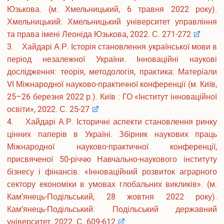
Розклади занять
Юзькова. (м. Хмельницький, 6 травня 2022 року).
Електронні журнали обліку успішності
Хмельницький: Хмельницький університет управління
Плани гостьових лекцій
та права імені Леоніда Юзькова, 2022. С. 271-272
Навчально-методичне забезпечення
3. Хайдарі А.Р. Історія становлення української мови в
Студентське самоврядування
період незалежної України. Інноваційні наукові
Військова кафедра
дослідження: теорія, методологія, практика: Матеріали
IT сервіси Університету
Офіс студента
VІ Міжнародної науково-практичної конференції (м. Київ,
Пам’ятаємо. Єднаємося. Переможемо!
25–26 березня 2022 р.). Київ : ГО «Інститут інноваційної
Соціально-психологічна допомога внутрішньо переміщеним
освіти», 2022. С. 25-27
особам
4. Хайдарі А.Р. Історичні аспекти становлення ринку
Електронна скринька довіри
цінних паперів в Україні. Збірник наукових праць
Міжнародної науково-практичної конференції,
Аспіранту і докторанту
присвяченої 50-річчю Навчально-наукового інституту
бізнесу і фінансів. «Інноваційний розвиток аграрного
Загальна інформація
Інформація про вступ до аспірантури та докторантури
сектору економіки в умовах глобальних викликів». (м.
Інформаційний пакет підготовки докторів філософії та
Кам’янець-Подільський, 28 жовтня 2022 року).
докторів наук
Кам’янець-Подільський: Подільський державний
Вибіркові дисципліни
університет. 2022. С. 609-612