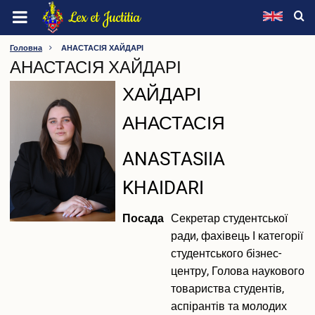
Перейти
Lex et Juctitia
до
основного
ХМЕЛЬНИЦЬКИЙ УНІВЕРСИТЕТ УПРАВЛІННЯ ТА
Головна
АНАСТАСІЯ ХАЙДАРІ
вмісту
АНАСТАСІЯ ХАЙДАРІ
ПРАВА ІМЕНІ ЛЕОНІДА ЮЗЬКОВА
ПІБ
ХАЙДАРІ
Про університет
АНАСТАСІЯ
Інформація про університет
Видатні особистості
ПІБ
ANASTASIIA
Ректорат
(англійською)
Вчена рада
KHAIDARI
Наглядова рада
Методична рада
Посада
Секретар студентської
Конференція трудового колективу
ради, фахівець І категорії
Профспілка
студентського бізнес-
Факультети
центру, Голова наукового
Кафедри
Інші підрозділи
товариства студентів,
Нормативна база
аспірантів та молодих