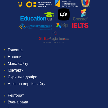
Випускники університету
Інформація для оприлюднення
Бібліотека
Корисна інформація
Контакти
Головна
Menu
Новини
Footer
Мапа сайту
Контакти
1
Скринька довіри
Архівна версія сайту
Ректорат
Menu
Вчена рада