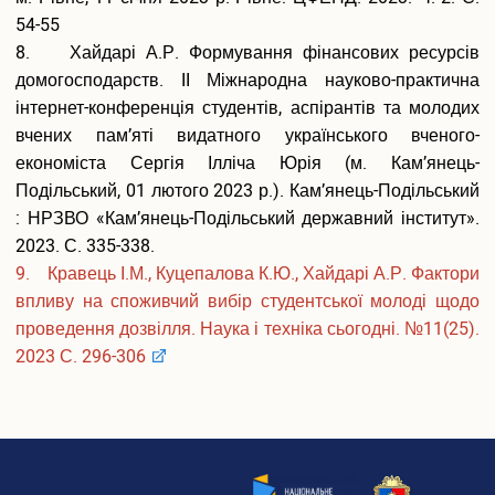
Конференції та наукові заходи
54-55
Шаблони документів наукової звітності
8. Хайдарі А.Р. Формування фінансових ресурсів
Наукова звітність
домогосподарств. II Міжнародна науково-практична
інтернет-конференція студентів, аспірантів та молодих
Співробітництво
вчених пам’яті видатного українського вченого-
Міжнародне співробітництво
економіста Сергія Ілліча Юрія (м. Кам’янець-
Договори про співробітництво
Подільський, 01 лютого 2023 р.). Кам’янець-Подільський
Рада роботодавців
: НРЗВО «Кам’янець-Подільський державний інститут».
Академічна мобільність
2023. С. 335-338.
Грантова діяльність
9.
Кравець І.М., Куцепалова К.Ю., Хайдарі А.Р. Фактори
Співпраця з Національної академією правових наук
впливу на споживчий вибір студентської молоді щодо
України
проведення дозвілля. Наука і техніка сьогодні. №11(25).
Дистанційне середовище
2023 С. 296-306
АСУ університет
Випускнику
Музей університету
Корисна інформація