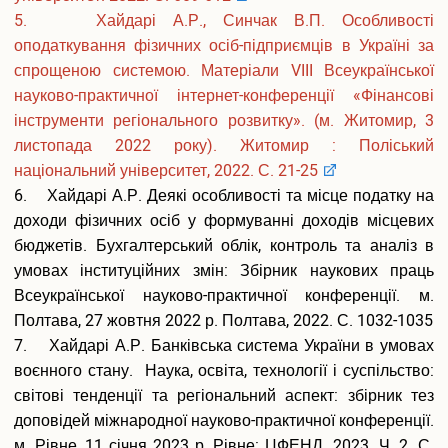
Педагогічна практика аспірантів
5.
Хайдарі А.Р., Синчак В.П. Особливості
Дисертаційні дослідження, що виконуються
оподаткування фізичних осіб-підприємців в Україні за
Перелік корисних посилань
спрощеною системою. Матеріали VIII Всеукраїнської
Відповідність тем дисертацій аспірантів напрямам наукових
науково-практичної інтернет-конференції «Фінансові
досліджень наукових керівників
інструменти регіонального розвитку». (м. Житомир, 3
Результати вступних випробувань
листопада 2022 року). Житомир : Поліський
Наукова діяльність
національний університет, 2022. С. 21-25
Загальна інформація
6. Хайдарі А.Р. Деякі особливості та місце податку на
Путівник науковця
доходи фізичних осіб у формуванні доходів місцевих
Напрями наукових досліджень
бюджетів. Бухгалтерський облік, контроль та аналіз в
Організація наукової діяльності молодих вчених
умовах інституційних змін: Збірник наукових праць
Наукові школи
Всеукраїнської науково-практичної конференції. м.
Спеціалізована вчена рада Д70.895.02
Полтава, 27 жовтня 2022 р. Полтава, 2022. С. 1032-1035
Спеціалізована вчена рада К 70.895.02
7. Хайдарі А.Р. Банківська система України в умовах
Спеціалізована вчена рада К 70.895.01
воєнного стану. Наука, освіта, технології і суспільство:
Наукові видання
світові тенденції та регіональний аспект: збірник тез
Наукометричні бази даних
доповідей міжнародної науково-практичної конференції.
Спеціалізовані вчені ради для захисту дисертацій на здобуття
м. Рівне, 11 січня 2023 р. Рівне: ЦФЕНД. 2023. Ч. 2. С.
ступеня доктора філософії