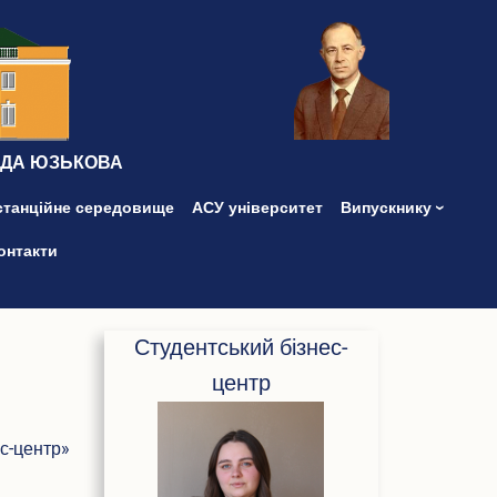
ІДА ЮЗЬКОВА
станційне середовище
АСУ університет
Випускнику
онтакти
Студентський бізнес-
центр
-центр»