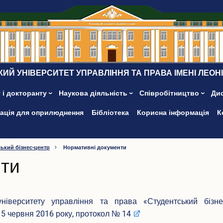
ИЙ УНІВЕРСИТЕТ УПРАВЛІННЯ ТА ПРАВА ІМЕНІ ЛЕОН
 і докторанту
Наукова діяльність
Співробітництво
Ди
ація для оприлюднення
Бібліотека
Корисна інформація
К
ький бізнес-центр
Нормативні документи
нти
верситету управління та права «Студентський бізнес
червня 2016 року, протокол № 14