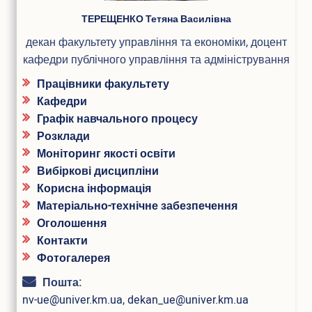
Вакантні посади
ПІБ
ТЕРЕЩЕНКО Тетяна Василівна
Акредитація
Внутрішня система забезпечення якості освіти
декан факультету управління та економіки, доцент
Етика, академічна доброчесність та антикорупційна
кафедри публічного управління та адміністрування
політика
Працівники факультету
Гендерна політика Університету
Кафедри
Газета ХУУП імені Леоніда Юзькова GAUDEAMUS
Меморіал пам'яті
Графік навчального процесу
Безпека освітнього середовища
Розклади
Фотогалерея
Моніторинг якості освіти
Відеогалерея
Вибіркові дисципліни
Корисна інформація
Вступнику
Матеріально-технічне забезпечення
Приймальна комісія
Оголошення
Відомості про провадження освітньої діяльності
Контакти
Правила прийому в ХУУП імені Леоніда Юзькова
Фотогалерея
Кількість бюджетних місць регіонального замовлення
Переваги університету
Пошта:
Вартість навчання на контрактній основі
nv-ue@univer.km.ua
,
dekan_ue@univer.km.ua
Освітні програми