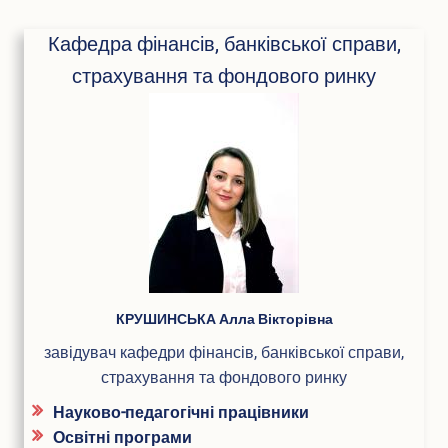
Подача електронної заяви
Кафедра фінансів, банківської справи,
Поновлення та переведення на навчання
Реєстраціія електронного кабіінету для вступу на
страхування та фондового ринку
магістратуру
Інформація про вступ до аспірантури і докторантури
Програми вступних випробувань
Співбесіда
Рейтингові списки
Захист персональних даних
Ваучер на навчання від центру зайнятості
Особам з особливими освітніми потребами
Військова кафедра
Проживання студентів
Освіта іноземних студентів
ПІБ
КРУШИНСЬКА Алла Вікторівна
Студенту
завідувач кафедри фінансів, банківської справи,
страхування та фондового ринку
Оголошення
Освітній процес
Науково-педагогічні працівники
Навчальні плани
Освітні програми