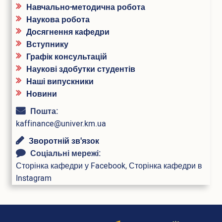
Розклади занять
Навчально-методична робота
Електронні журнали обліку успішності
Наукова робота
Плани гостьових лекцій
Досягнення кафедри
Навчально-методичне забезпечення
Вступнику
Студентське самоврядування
Графік консультацій
Військова кафедра
Наукові здобутки студентів
IT сервіси Університету
Наші випускники
Офіс студента
Новини
Пам’ятаємо. Єднаємося. Переможемо!
Соціально-психологічна допомога внутрішньо переміщеним
Пошта:
особам
kaffinance@univer.km.ua
Електронна скринька довіри
Зворотній зв'язок
Соціальні мережі:
Аспіранту і докторанту
Сторінка кафедри у Facebook
,
Сторінка кафедри в
Загальна інформація
Instagram
Інформація про вступ до аспірантури та докторантури
Інформаційний пакет підготовки докторів філософії та
докторів наук
Вибіркові дисципліни