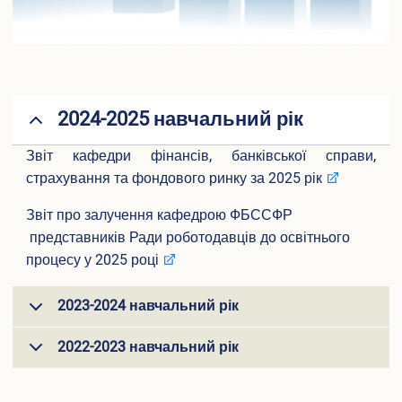
Вакантні посади
Акредитація
Внутрішня система забезпечення якості освіти
Етика, академічна доброчесність та антикорупційна
політика
Гендерна політика Університету
2024-2025 навчальний рік
Газета ХУУП імені Леоніда Юзькова GAUDEAMUS
Меморіал пам'яті
Звіт кафедри фінансів, банківської справи,
Безпека освітнього середовища
страхування та фондового ринку за 2025 рік
Фотогалерея
Відеогалерея
Звіт про залучення кафедрою ФБССФР
представників Ради роботодавців до освітнього
Вступнику
процесу у 2025 році
Приймальна комісія
Відомості про провадження освітньої діяльності
2023-2024 навчальний рік
Правила прийому в ХУУП імені Леоніда Юзькова
Кількість бюджетних місць регіонального замовлення
2022-2023 навчальний рік
Переваги університету
Вартість навчання на контрактній основі
Освітні програми