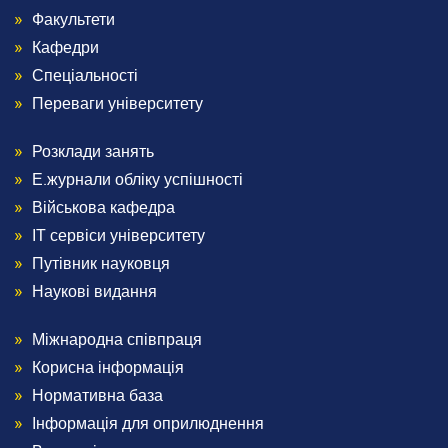
Footer
Факультети
Конференції та наукові заходи
Шаблони документів наукової звітності
Кафедри
Наукова звітність
2
Спеціальності
Співробітництво
Переваги університету
Міжнародне співробітництво
Розклади занять
Menu
Договори про співробітництво
Е.журнали обліку успішності
Рада роботодавців
Академічна мобільність
Footer
Військова кафедра
Грантова діяльність
ІТ сервіси університету
Співпраця з Національної академією правових наук
3
Путівник науковця
України
Наукові видання
Дистанційне середовище
Міжнародна співпраця
Menu
АСУ університет
Корисна інформація
Випускнику
Footer
Нормативна база
Інформація для оприлюднення
Музей університету
Корисна інформація