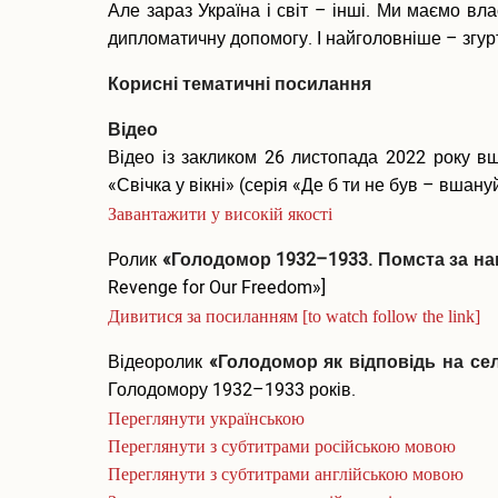
Але зараз Україна і світ – інші. Ми маємо вла
дипломатичну допомогу. І найголовніше – згур
Корисні тематичні посилання
Відео
Відео із закликом 26 листопада 2022 року 
«Свічка у вікні» (серія «Де б ти не був – вшану
Завантажити у високій якості
Ролик
«Голодомор 1932–1933. Помста за н
Revenge for Our Freedom»]
Дивитися за посиланням [to watch follow the link]
Відеоролик
«Голодомор як відповідь на сел
Голодомору 1932–1933 років.
Переглянути українською
Переглянути з субтитрами російською мовою
Переглянути з субтитрами англійською мовою