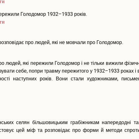
иги
 пережили Голодомор 1932–1933 років.
иги
розповідає про людей, які не мовчали про Голодомор.
о людей, які пережили Голодомор і не тільки вижили фізичн
зувати себе, попри травму пережитого у 1932–1933 роках і
ості наступних років. Вони стали художниками, письме
їнських селян більшовицьким грабіжникам напередодні та
стовує цей міф та розповідає про форми й методи спроти