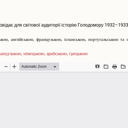
відає для світової аудиторії історію Голодомору 1932–1933
ою, англійською, французькою, іспанською, португальською та 
ранцузькою, німецькою, арабською,
грецькою