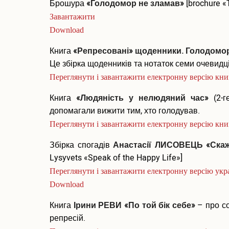
Брошура
«Голодомор не зламав»
[brochure «
Завантажити
Download
Книга
«Репресовані» щоденники. Голодомор 
Це збірка щоденників та нотаток семи очевидці
Переглянути і завантажити електронну версію кн
Книга
«Людяність у нелюдяний час»
(2-г
допомагали вижити тим, хто голодував.
Переглянути і завантажити електронну версію кн
Збірка спогадів
Анастасії ЛИСОВЕЦЬ «Скаж
Lysyvets «Speak of the Happy Life»]
Переглянути і завантажити електронну версію укр
Download
Книга
Ірини РЕВИ «По той бік себе»
– про со
репресій.