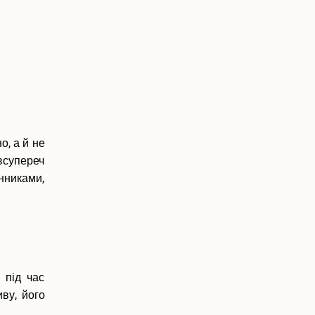
о, а й не
 всупереч
нниками,
 під час
ву, його