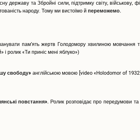
сну державу та Збройні сили, підтримку світу, військову, ф
тованість народу. Тому ми вистоїмо й
переможемо.
вшанувати пам’ять жертв Голодомору хвилиною мовчання т
й» і ролик «Ти приніс мені яблуко»)
ашу свободу»
англійською мовою [video «Holodomor of 1932
янські повстання».
Ролик розповідає про передумови та