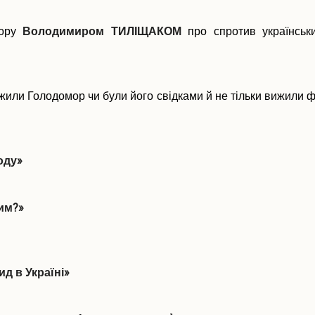
мору
Володимиром ТИЛІЩАКОМ
про спротив українськ
жили Голодомор чи були його свідками й не тільки вижили ф
оду»
им?»
д в Україні»