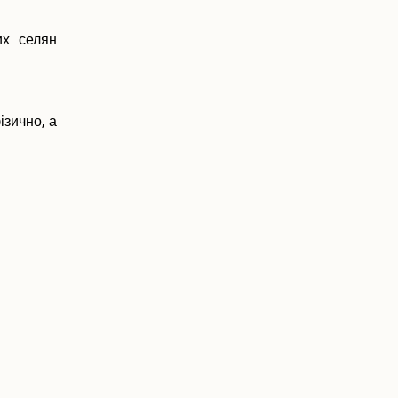
их селян
ізично, а