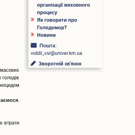
організації виховного
процесу
Як говорити про
Голодомор?
Новини
Пошта:
viddil_vsr@univer.km.ua
Зворотній зв'язок
 масових
 голодів
еноцидом
наємося.
ю втрати