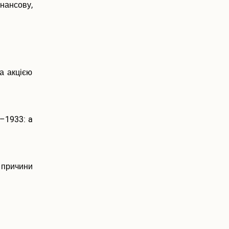
інансову,
а акцією
–1933: a
 причини