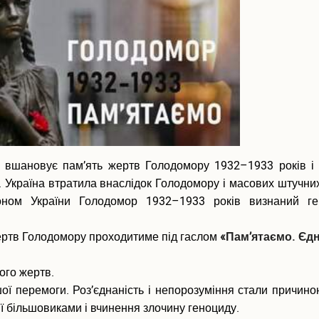
а вшановує пам’ять жертв Голодомору 1932–1933 років і
. Україна втратила внаслідок Голодомору і масових штучних
оном України Голодомор 1932–1933 років визнаний г
ертв Голодомору проходитиме під гаслом
«Пам’ятаємо. Єд
ого жертв.
ої перемоги. Роз’єднаність і непорозуміння стали причино
ції більшовиками і вчинення злочину геноциду.