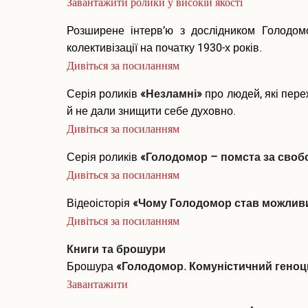
Завантажити ролики у високій якості
Розширене інтерв’ю з дослідником Голодо
колективізації на початку 1930-х років.
Дивіться за посиланням
Серія роликів
«Незламні»
про людей, які пере
й не дали знищити себе духовно.
Дивіться за посиланням
Серія роликів
«Голодомор – помста за своб
Дивіться за посиланням
Відеоісторія
«Чому Голодомор став можлив
Дивіться за посиланням
Книги та брошури
Брошура
«Голодомор. Комуністичний геноци
Завантажити