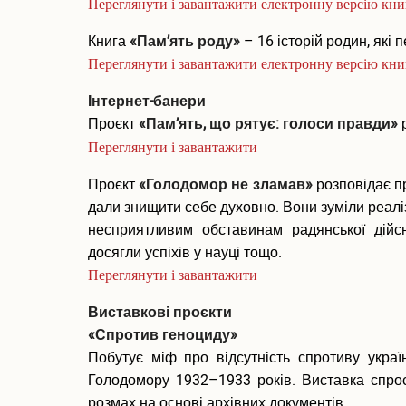
Переглянути і завантажити електронну версію кн
Книга
«Пам’ять роду»
– 16 історій родин, які
Переглянути і завантажити електронну версію кн
Інтернет-банери
Проєкт
«Пам’ять, що рятує: голоси правди»
Переглянути і завантажити
Проєкт
«Голодомор не зламав»
розповідає пр
дали знищити себе духовно. Вони зуміли реалі
несприятливим обставинам радянської дійсн
досягли успіхів у науці тощо.
Переглянути і завантажити
Виставкові проєкти
«Спротив геноциду»
Побутує міф про відсутність спротиву укра
Голодомору 1932–1933 років. Виставка спро
розмах на основі архівних документів.