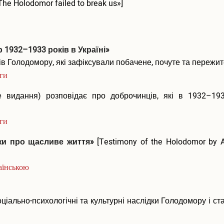
The Holodomor failed to break us»]
1932–1933 років в Україні»
в Голодомору, які зафіксували побачене, почуте та пережит
иги
е видання) розповідає про доброчинців, які в 1932–19
иги
и про щасливе життя»
[Testimony of the Holodomor by A
аїнською
ціально-психологічні та культурні наслідки Голодомору і ст