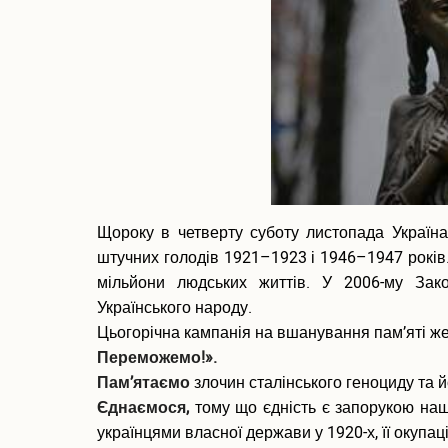
Щороку в четверту суботу листопада Україн
штучних голодів 1921–1923 і 1946–1947 років
мільйони людських життів. У 2006-му Зак
Українського народу.
Цьогорічна кампанія на вшанування пам’яті ж
Переможемо!».
Пам’ятаємо
злочин сталінського геноциду та й
Єднаємося,
тому що єдність є запорукою наш
українцями власної держави у 1920-х, її окупа