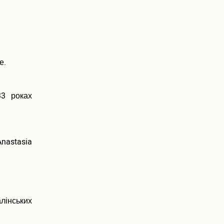
е.
33 роках
nastasia
алінських