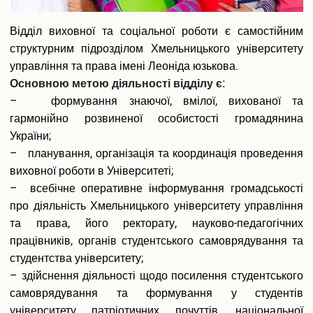
Вакантні посади
Акредитація
Відділ виховної та соціальної роботи є самостійним
Внутрішня система забезпечення якості освіти
структурним підрозділом Хмельницького університету
Етика, академічна доброчесність та антикорупційна
управління та права імені Леоніда юзькова.
політика
Основною метою діяльності відділу є:
Гендерна політика Університету
– формування знаючої, вмілої, вихованої та
Газета ХУУП імені Леоніда Юзькова GAUDEAMUS
гармонійно розвиненої особистості громадянина
Меморіал пам'яті
Безпека освітнього середовища
України;
Фотогалерея
– планування, організація та координація проведення
Відеогалерея
виховної роботи в Університеті;
– всебічне оперативне інформування громадськості
Вступнику
про діяльність Хмельницького університету управління
Приймальна комісія
та права, його ректорату, науково-педагогічних
Відомості про провадження освітньої діяльності
працівників, органів студентського самоврядування та
Правила прийому в ХУУП імені Леоніда Юзькова
студентства університету;
Кількість бюджетних місць регіонального замовлення
– здійснення діяльності щодо посилення студентського
Переваги університету
самоврядування та формування у студентів
Вартість навчання на контрактній основі
Освітні програми
університету патріотичних почуттів, національної