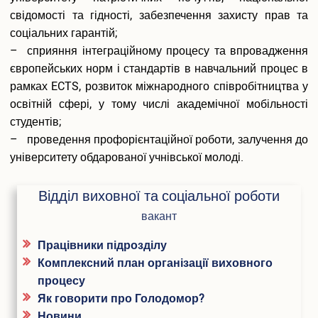
Подача електронної заяви
свідомості та гідності, забезпечення захисту прав та
Поновлення та переведення на навчання
соціальних гарантій;
Реєстраціія електронного кабіінету для вступу на
– сприяння інтеграційному процесу та впровадження
магістратуру
європейських норм і стандартів в навчальний процес в
Інформація про вступ до аспірантури і докторантури
рамках ECTS, розвиток міжнародного співробітництва у
Програми вступних випробувань
освітній сфері, у тому числі академічної мобільності
Співбесіда
студентів;
Рейтингові списки
– проведення профорієнтаційної роботи, залучення до
Захист персональних даних
університету обдарованої учнівської молоді.
Ваучер на навчання від центру зайнятості
Особам з особливими освітніми потребами
Військова кафедра
Відділ виховної та соціальної роботи
Проживання студентів
вакант
Освіта іноземних студентів
Працівники підрозділу
Студенту
Комплексний план організації виховного
Оголошення
процесу
Освітній процес
Як говорити про Голодомор?
Навчальні плани
Новини