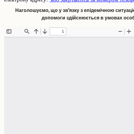
Педагогічна практика аспірантів
Наголошуємо, що у зв’язку з епідемічною ситуаці
Дисертаційні дослідження, що виконуються
Перелік корисних посилань
допомоги здійснюється в умовах особи
Відповідність тем дисертацій аспірантів напрямам наукових
досліджень наукових керівників
Результати вступних випробувань
Наукова діяльність
Загальна інформація
Путівник науковця
Напрями наукових досліджень
Організація наукової діяльності молодих вчених
Наукові школи
Спеціалізована вчена рада Д70.895.02
Спеціалізована вчена рада К 70.895.02
Спеціалізована вчена рада К 70.895.01
Наукові видання
Наукометричні бази даних
Спеціалізовані вчені ради для захисту дисертацій на здобуття
ступеня доктора філософії