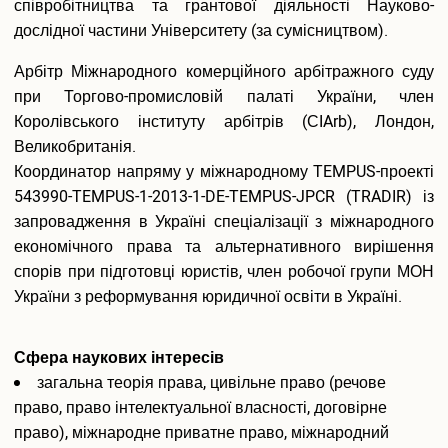
співробітництва та грантової діяльності Науково-
Подача електронної заяви
дослідної частини Університету (за сумісництвом).
Поновлення та переведення на навчання
Реєстраціія електронного кабіінету для вступу на
Арбітр Міжнародного комерційного арбітражного суду
магістратуру
при Торгово-промисловій палаті України, член
Інформація про вступ до аспірантури і докторантури
Королівського інституту арбітрів (СIArb), Лондон,
Програми вступних випробувань
Великобританія.
Співбесіда
Координатор напряму у міжнародному TEMPUS-проекті
Рейтингові списки
543990-TEMPUS-1-2013-1-DE-TEMPUS-JPCR (TRADIR) із
Захист персональних даних
запровадження в Україні спеціалізації з міжнародного
Ваучер на навчання від центру зайнятості
економічного права та альтернативного вирішення
Особам з особливими освітніми потребами
спорів при підготовці юристів, член робочої групи МОН
Військова кафедра
Проживання студентів
України з реформування юридичної освіти в Україні.
Освіта іноземних студентів
Студенту
Сфера наукових інтересів
загальна теорія права, цивільне право (речове
Оголошення
право, право інтелектуальної власності, договірне
Освітній процес
Навчальні плани
право), міжнародне приватне право, міжнародний