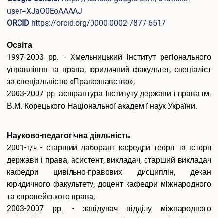
Вакантні посади
user=XJaO0EoAAAAJ
Акредитація
ORCID
https://orcid.org/0000-0002-7877-6517
Внутрішня система забезпечення якості освіти
Етика, академічна доброчесність та антикорупційна
Освіта
політика
1997-2003 рр. - Хмельницький інститут регіонального
Гендерна політика Університету
управління та права, юридичний факультет, спеціаліст
Газета ХУУП імені Леоніда Юзькова GAUDEAMUS
за спеціальністю «Правознавство»;
Меморіал пам'яті
2003-2007 рр. аспірантура Інституту держави і права ім.
Безпека освітнього середовища
Фотогалерея
В.М. Корецького Національної академії наук України.
Відеогалерея
Вступнику
Науково-педагогічна діяльність
2001-т/ч - старший лаборант кафедри теорії та історії
Приймальна комісія
держави і права, асистент, викладач, старший викладач
Відомості про провадження освітньої діяльності
Правила прийому в ХУУП імені Леоніда Юзькова
кафедри цивільно-правових дисциплін, декан
Кількість бюджетних місць регіонального замовлення
юридичного факультету, доцент кафедри міжнародного
Переваги університету
та європейського права;
Вартість навчання на контрактній основі
2003-2007 рр. - завідувач відділу міжнародного
Освітні програми