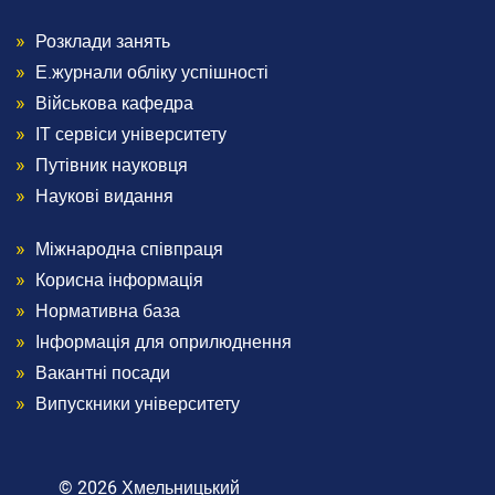
Конференції та наукові заходи
Розклади занять
Menu
Шаблони документів наукової звітності
Е.журнали обліку успішності
Наукова звітність
Footer
Військова кафедра
Співробітництво
ІТ сервіси університету
Міжнародне співробітництво
3
Путівник науковця
Договори про співробітництво
Наукові видання
Рада роботодавців
Академічна мобільність
Міжнародна співпраця
Menu
Грантова діяльність
Співпраця з Національної академією правових наук
Корисна інформація
України
Footer
Нормативна база
Інформація для оприлюднення
Дистанційне середовище
4
Вакантні посади
АСУ університет
Випускники університету
Випускнику
Музей університету
© 2026 Хмельницький
Корисна інформація