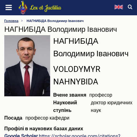
Перейти
Lex et Juctitia
до
основного
ХМЕЛЬНИЦЬКИЙ УНІВЕРСИТЕТ УПРАВЛІННЯ ТА
Головна
НАГНИБІДА Володимир Іванович
вмісту
НАГНИБІДА Володимир Іванович
ПРАВА ІМЕНІ ЛЕОНІДА ЮЗЬКОВА
ПІБ
НАГНИБІДА
Про університет
Володимир Іванович
Інформація про університет
Видатні особистості
ПІБ
VOLODYMYR
Ректорат
(англійською)
Вчена рада
NAHNYBIDA
Наглядова рада
Методична рада
Вчене звання
професор
Конференція трудового колективу
Науковий
доктор юридичних
Профспілка
ступінь
наук
Факультети
Посада
професор кафедри
Кафедри
Інші підрозділи
Профілі в наукових базах даних
Нормативна база
Google Scholar
https://scholar.google.com/citations?