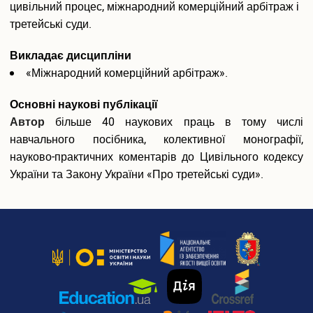
Розклади занять
цивільний процес, міжнародний комерційний арбітраж і
Електронні журнали обліку успішності
третейські суди.
Плани гостьових лекцій
Навчально-методичне забезпечення
Викладає дисципліни
Студентське самоврядування
«Міжнародний комерційний арбітраж».
Військова кафедра
IT сервіси Університету
Основні наукові публікації
Офіс студента
Автор
більше 40 наукових праць в тому числі
Пам’ятаємо. Єднаємося. Переможемо!
навчального посібника, колективної монографії,
Соціально-психологічна допомога внутрішньо переміщеним
науково-практичних коментарів до Цивільного кодексу
особам
України та Закону України «Про третейські суди».
Електронна скринька довіри
Аспіранту і докторанту
Загальна інформація
Інформація про вступ до аспірантури та докторантури
Інформаційний пакет підготовки докторів філософії та
докторів наук
Вибіркові дисципліни