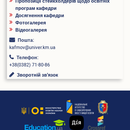
Пропозиції стейкхолдерів щодо освітніх
Випускники університету
програм кафедри
Досягнення кафедри
Інформація для оприлюднення
Фотогалерея
Відеогалерея
Бібліотека
Пошта:
Корисна інформація
kafmov@univer.km.ua
Контакти
Телефон:
+38(0382) 71-80-86
Зворотній зв'язок