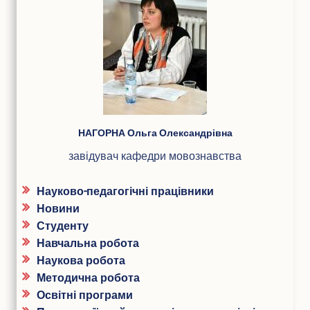
Конференції та наукові заходи
Шаблони документів наукової звітності
Наукова звітність
Співробітництво
Міжнародне співробітництво
Договори про співробітництво
Рада роботодавців
ПІБ
НАГОРНА Ольга Олександрівна
Академічна мобільність
завідувач кафедри мовознавства
Грантова діяльність
Співпраця з Національної академією правових наук
України
Науково-педагогічні працівники
Новини
Дистанційне середовище
Студенту
Навчальна робота
АСУ університет
Наукова робота
Випускнику
Методична робота
Музей університету
Освітні програми
Корисна інформація