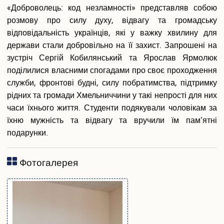
Вакантні посади
«Доброволець: код незламності» представляв собою
Акредитація
розмову про силу духу, відвагу та громадську
Внутрішня система забезпечення якості освіти
відповідальність українців, які у важку хвилину для
Етика, академічна доброчесність та антикорупційна
держави стали добровільно на її захист. Запрошені на
політика
зустріч Сергій Кобилянський та Ярослав Ярмолюк
Гендерна політика Університету
поділилися власними спогадами про своє проходження
Газета ХУУП імені Леоніда Юзькова GAUDEAMUS
служби, фронтові будні, силу побратимства, підтримку
Меморіал пам'яті
рідних та громади Хмельниччини у такі непрості для них
Безпека освітнього середовища
часи їхнього життя. Студенти подякували чоловікам за
Фотогалерея
Відеогалерея
їхню мужність та відвагу та вручили їм памʼятні
подарунки.
Вступнику
Приймальна комісія
Фотогалерея
Відомості про провадження освітньої діяльності
Правила прийому в ХУУП імені Леоніда Юзькова
Кількість бюджетних місць регіонального замовлення
Переваги університету
Вартість навчання на контрактній основі
Освітні програми