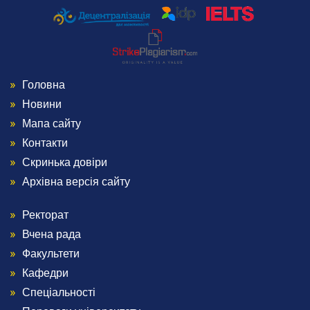
Головна
Menu
Новини
Footer
Мапа сайту
Контакти
1
Скринька довіри
Архівна версія сайту
Ректорат
Menu
Вчена рада
Footer
Факультети
Кафедри
2
Спеціальності