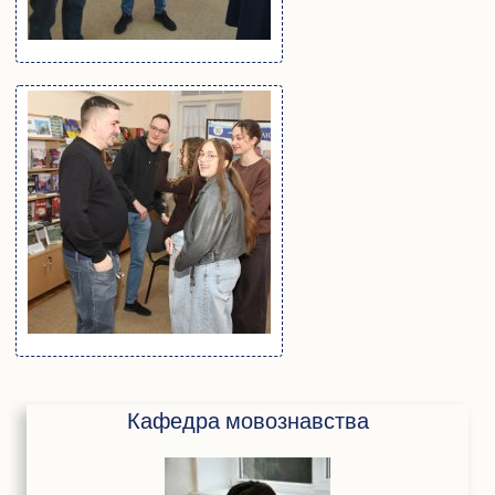
Педагогічна практика аспірантів
Дисертаційні дослідження, що виконуються
Перелік корисних посилань
Відповідність тем дисертацій аспірантів напрямам наукових
досліджень наукових керівників
Результати вступних випробувань
Наукова діяльність
Загальна інформація
Путівник науковця
Напрями наукових досліджень
Організація наукової діяльності молодих вчених
Наукові школи
Спеціалізована вчена рада Д70.895.02
Спеціалізована вчена рада К 70.895.02
Спеціалізована вчена рада К 70.895.01
Наукові видання
Кафедра мовознавства
Наукометричні бази даних
Спеціалізовані вчені ради для захисту дисертацій на здобуття
ступеня доктора філософії