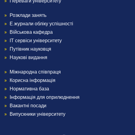
Переваги університету
Розклади занять
Menu
Е.журнали обліку успішності
Footer
Військова кафедра
ІТ сервіси університету
3
Путівник науковця
Наукові видання
Міжнародна співпраця
Menu
Корисна інформація
Footer
Нормативна база
Інформація для оприлюднення
4
Вакантні посади
Випускники університету