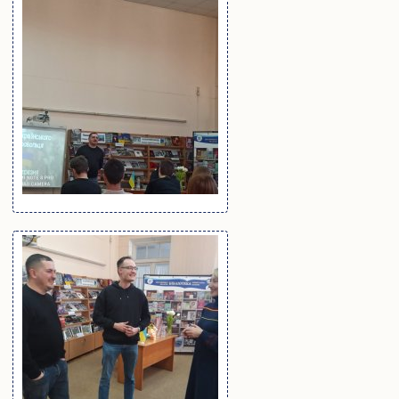
Розклади занять
Електронні журнали обліку успішності
Плани гостьових лекцій
Навчально-методичне забезпечення
Студентське самоврядування
Військова кафедра
IT сервіси Університету
Офіс студента
Пам’ятаємо. Єднаємося. Переможемо!
Соціально-психологічна допомога внутрішньо переміщеним
особам
Електронна скринька довіри
Аспіранту і докторанту
Загальна інформація
Інформація про вступ до аспірантури та докторантури
Інформаційний пакет підготовки докторів філософії та
докторів наук
Вибіркові дисципліни