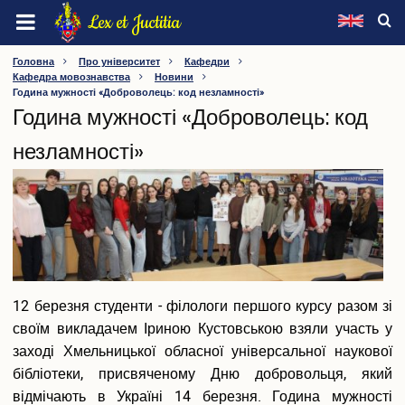
Перейти
Lex et Juctitia
до
основного
ХМЕЛЬНИЦЬКИЙ УНІВЕРСИТЕТ УПРАВЛІННЯ ТА
Головна
Про університет
Кафедри
вмісту
Кафедра мовознавства
Новини
ПРАВА ІМЕНІ ЛЕОНІДА ЮЗЬКОВА
Година мужності «Доброволець: код незламності»
Година мужності «Доброволець: код
Про університет
незламності»
Інформація про університет
Видатні особистості
Ректорат
Вчена рада
Наглядова рада
Методична рада
Конференція трудового колективу
12 березня студенти - філологи першого курсу разом зі
Профспілка
своїм викладачем Іриною Кустовською взяли участь у
Факультети
Кафедри
заході Хмельницької обласної універсальної наукової
Інші підрозділи
бібліотеки, присвяченому Дню добровольця, який
Нормативна база
відмічають в Україні 14 березня. Година мужності