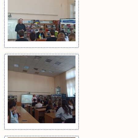
Подача електронної заяви
Поновлення та переведення на навчання
Реєстраціія електронного кабіінету для вступу на
магістратуру
Інформація про вступ до аспірантури і докторантури
Програми вступних випробувань
Співбесіда
Рейтингові списки
Захист персональних даних
Ваучер на навчання від центру зайнятості
Особам з особливими освітніми потребами
Військова кафедра
Проживання студентів
Освіта іноземних студентів
Студенту
Оголошення
Освітній процес
Навчальні плани