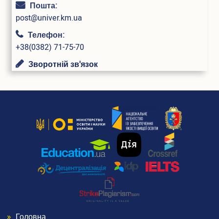
Пошта:
Випускники університету
post@univer.km.ua
Інформація для оприлюднення
Телефон:
+38(0382) 71-75-70
Бібліотека
Зворотній зв'язок
Корисна інформація
Контакти
Головна