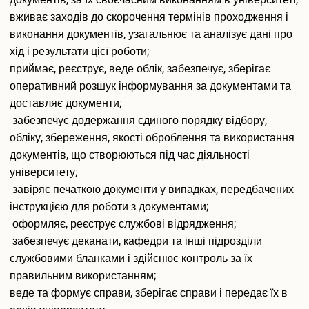
документів, за їх своєчасним виконанням в університеті,
Педагогічна практика аспірантів
вживає заходів до скорочення термінів проходження і
Дисертаційні дослідження, що виконуються
виконання документів, узагальнює та аналізує дані про
Перелік корисних посилань
хід і результати цієї роботи;
Відповідність тем дисертацій аспірантів напрямам наукових
приймає, реєструє, веде облік, забезпечує, зберігає
досліджень наукових керівників
оперативний розшук інформування за документами та
Результати вступних випробувань
доставляє документи;
Наукова діяльність
забезпечує додержання єдиного порядку відбору,
Загальна інформація
обліку, збереження, якості оброблення та використання
Путівник науковця
документів, що створюються під час діяльності
Напрями наукових досліджень
університету;
Організація наукової діяльності молодих вчених
завіряє печаткою документи у випадках, передбачених
Наукові школи
інструкцією для роботи з документами;
Спеціалізована вчена рада Д70.895.02
оформляє, реєструє службові відрядження;
Спеціалізована вчена рада К 70.895.02
забезпечує деканати, кафедри та інші підрозділи
Спеціалізована вчена рада К 70.895.01
службовими бланками і здійснює контроль за їх
Наукові видання
правильним використанням;
Наукометричні бази даних
Спеціалізовані вчені ради для захисту дисертацій на здобуття
веде та формує справи, зберігає справи і передає їх в
ступеня доктора філософії