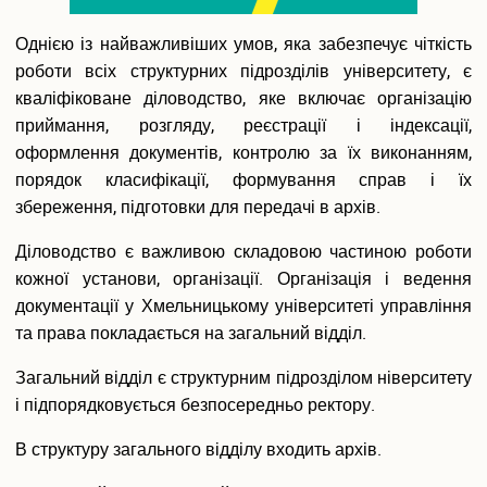
Вакантні посади
Акредитація
Однією із найважливіших умов, яка забезпечує чіткість
Внутрішня система забезпечення якості освіти
роботи всіх структурних підрозділів університету, є
Етика, академічна доброчесність та антикорупційна
кваліфіковане діловодство, яке включає організацію
політика
приймання, розгляду, реєстрації і індексації,
Гендерна політика Університету
оформлення документів, контролю за їх виконанням,
Газета ХУУП імені Леоніда Юзькова GAUDEAMUS
порядок класифікації, формування справ і їх
Меморіал пам'яті
збереження, підготовки для передачі в архів.
Безпека освітнього середовища
Фотогалерея
Діловодство є важливою складовою частиною роботи
Відеогалерея
кожної установи, організації. Організація і ведення
Вступнику
документації у Хмельницькому університеті управління
Приймальна комісія
та права покладається на загальний відділ.
Відомості про провадження освітньої діяльності
Загальний відділ є структурним підрозділом ніверситету
Правила прийому в ХУУП імені Леоніда Юзькова
і підпорядковується безпосередньо ректору.
Кількість бюджетних місць регіонального замовлення
Переваги університету
В структуру загального відділу входить архів.
Вартість навчання на контрактній основі
Освітні програми