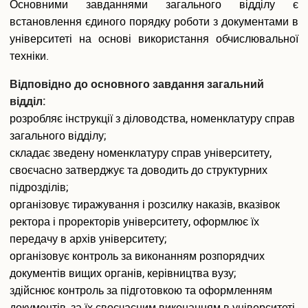
Розклади занять
Основними завданнями загального відділу є
Електронні журнали обліку успішності
встановлення єдиного порядку роботи з документами в
Плани гостьових лекцій
університеті на основі використання обчислювальної
Навчально-методичне забезпечення
техніки.
Студентське самоврядування
Військова кафедра
Відповідно до основного завдання загальний
IT сервіси Університету
відділ:
Офіс студента
розробляє інструкції з діловодства, номенклатуру справ
Пам’ятаємо. Єднаємося. Переможемо!
загального відділу;
Соціально-психологічна допомога внутрішньо переміщеним
складає зведену номенклатуру справ університету,
особам
своєчасно затверджує та доводить до структурних
Електронна скринька довіри
підрозділів;
організовує тиражування і розсилку наказів, вказівок
Аспіранту і докторанту
ректора і проректорів університету, оформлює їх
Загальна інформація
передачу в архів університету;
Інформація про вступ до аспірантури та докторантури
організовує контроль за виконанням розпорядчих
Інформаційний пакет підготовки докторів філософії та
документів вищих органів, керівництва вузу;
докторів наук
здійснює контроль за підготовкою та оформленням
Вибіркові дисципліни