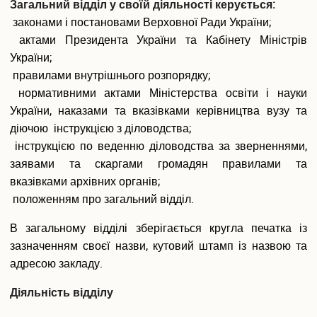
Загальний відділ у своїй діяльності керується:
Подача електронної заяви
законами і постановами Верховної Ради України;
Поновлення та переведення на навчання
актами Президента України та Кабінету Міністрів
Реєстраціія електронного кабіінету для вступу на
України;
магістратуру
правилами внутрішнього розпорядку;
Інформація про вступ до аспірантури і докторантури
нормативними актами Міністерства освіти і науки
Програми вступних випробувань
України, наказами та вказівками керівництва вузу та
Співбесіда
Рейтингові списки
діючою інструкцією з діловодства;
Захист персональних даних
інструкцією по веденню діловодства за зверненнями,
Ваучер на навчання від центру зайнятості
заявами та скаргами громадян правилами та
Особам з особливими освітніми потребами
вказівками архівних органів;
Військова кафедра
положенням про загальний відділ.
Проживання студентів
Освіта іноземних студентів
В загальному відділі зберігається кругла печатка із
зазначенням своєї назви, кутовий штамп із назвою та
Студенту
адресою закладу.
Оголошення
Освітній процес
Діяльність відділу
Навчальні плани