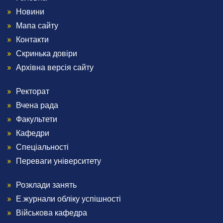
Menu
Новини
Footer
Мапа сайту
Контакти
1
Скринька довіри
Архівна версія сайту
Ректорат
Menu
Вчена рада
Footer
Факультети
Кафедри
2
Спеціальності
Переваги університету
Розклади занять
Menu
Е.журнали обліку успішності
Footer
Військова кафедра