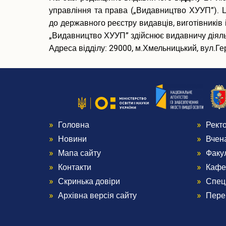
управління та права („Видавництво ХУУП”). Ц
до державного реєстру видавців, виготівників 
„Видавництво ХУУП” здійснює видавничу діяльн
Адреса відділу: 29000, м.Хмельницький, вул.Ге
Головна
Рект
Menu
Me
Новини
Вчен
Footer
Foo
Мапа сайту
Факу
Контакти
Кафе
1
2
Скринька довіри
Спец
Архівна версія сайту
Пере