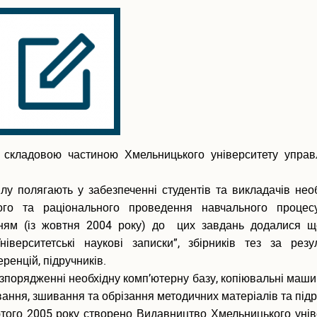
ю складовою частиною Хмельницького університету управ
ілу полягають у забезпеченні студентів та викладачів нео
го та раціонального проведення навчального процес
ням (із жовтня 2004 року) до цих завдань додалися ще
верситетські наукові записки”, збірників тез за резу
ренцій, підручників.
зпорядженні необхідну комп’ютерну базу, копіювальні маши
ння, зшивання та обрізання методичних матеріалів та підр
ютого 2005 року створено Видавництво Хмельницького унів