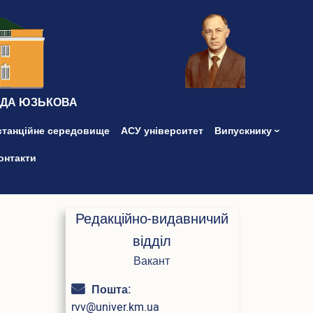
ІДА ЮЗЬКОВА
станційне середовище
АСУ університет
Випускнику
онтакти
Редакційно-видавничий
відділ
Вакант
Пошта:
rvv@univer.km.ua