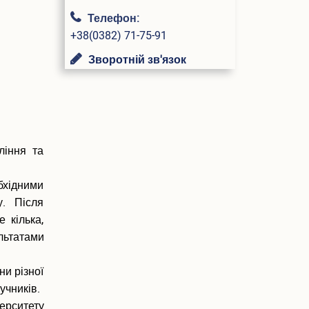
Телефон:
+38(0382) 71-75-91
Зворотній зв'язок
ління та
бхідними
у. Після
 кілька,
льтатами
ни різної
учників.
ерситету