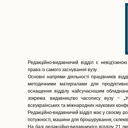
Редакційно-видавничий відділ є невід’ємно
права із самого заснування вузу.
Основні напрями діяльності працівників відд
методичними матеріалами для продуктивно
оснащення відділу найсучаснішим обладнан
зокрема: видавництво часопису вузу – „Уні
всеукраїнських та міжнародних наукових конфе
Редакційно-видавничий відділ має у своєму ро
потужності, машини для брошурування, склеюва
На базі редакційно-видавничого відділу 21 л