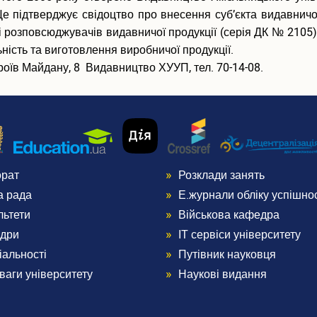
е підтверджує свідоцтво про внесення суб’єкта видавничо
і розповсюджувачів видавничої продукції (серія ДК № 2105)
ість та виготовлення виробничої продукції.
роїв Майдану, 8 Видавництво ХУУП, тел. 70-14-08.
орат
Розклади занять
nu
Menu
а рада
Е.журнали обліку успішнос
ter
Footer
льтети
Військова кафедра
дри
ІТ сервіси університету
3
іальності
Путівник науковця
ваги університету
Наукові видання