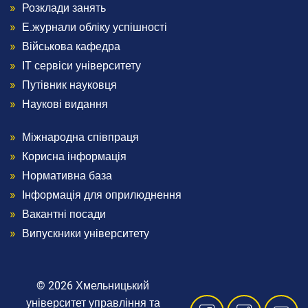
Розклади занять
Menu
Е.журнали обліку успішності
Footer
Військова кафедра
ІТ сервіси університету
3
Путівник науковця
Наукові видання
Міжнародна співпраця
Menu
Корисна інформація
Footer
Нормативна база
Інформація для оприлюднення
4
Вакантні посади
Випускники університету
© 2026 Хмельницький
університет управління та