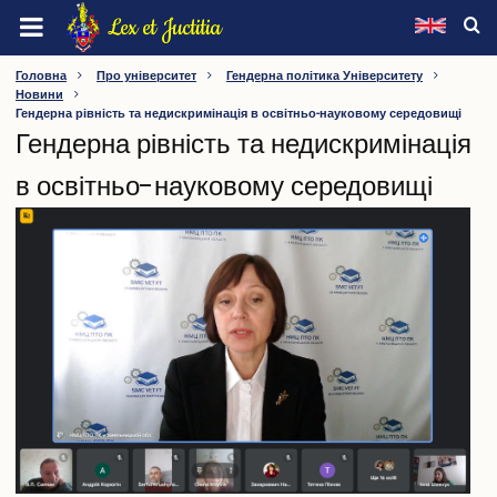
Перейти
Lex et Juctitia
до
основного
ХМЕЛЬНИЦЬКИЙ УНІВЕРСИТЕТ УПРАВЛІННЯ ТА
Головна
Про університет
Гендерна політика Університету
вмісту
Новини
ПРАВА ІМЕНІ ЛЕОНІДА ЮЗЬКОВА
Гендерна рівність та недискримінація в освітньо-науковому середовищі
Гендерна рівність та недискримінація
Про університет
в освітньо-науковому середовищі
Інформація про університет
Видатні особистості
Ректорат
Вчена рада
Наглядова рада
Методична рада
Конференція трудового колективу
Профспілка
Факультети
Кафедри
Інші підрозділи
Нормативна база