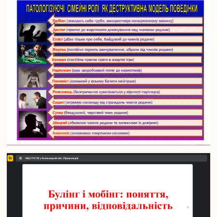
Педагогічна практика аспірантів
Дисертаційні дослідження, що виконуються
Перелік корисних посилань
Відповідність тем дисертацій аспірантів напрямам наукових
досліджень наукових керівників
Результати вступних випробувань
Наукова діяльність
Загальна інформація
Путівник науковця
Напрями наукових досліджень
Організація наукової діяльності молодих вчених
Наукові школи
Спеціалізована вчена рада Д70.895.02
Спеціалізована вчена рада К 70.895.02
Спеціалізована вчена рада К 70.895.01
Наукові видання
Наукометричні бази даних
Спеціалізовані вчені ради для захисту дисертацій на здобуття
ступеня доктора філософії