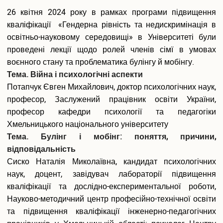
Вакантні посади
26 квітня 2024 року в рамках програми підвищення
Акредитація
кваліфікації «Гендерна рівність та недискримінація в
Внутрішня система забезпечення якості освіти
освітньо-науковому середовищі» в Університеті були
Етика, академічна доброчесність та антикорупційна
проведені лекції щодо ролей членів сімї в умовах
політика
Гендерна політика Університету
воєнного стану та проблематика булінгу й мобінгу.
Газета ХУУП імені Леоніда Юзькова GAUDEAMUS
Тема. Війна і психологічні аспекти
Меморіал пам'яті
Потапчук Євген Михайлович, доктор психологічних наук,
Безпека освітнього середовища
професор, Заслужений працівник освіти України,
Фотогалерея
професор кафедри психології та педагогіки
Відеогалерея
Хмельницького національного університету
Вступнику
Тема. Булінг і мобінг: поняття, причини,
відповідальність
Приймальна комісія
Сиско Наталія Миколаївна, кандидат психологічних
Відомості про провадження освітньої діяльності
наук, доцент, завідувач лабораторії підвищення
Правила прийому в ХУУП імені Леоніда Юзькова
кваліфікації та дослідно-експериментальної роботи,
Кількість бюджетних місць регіонального замовлення
Переваги університету
Науково-методичний центр професійно-технічної освіти
Вартість навчання на контрактній основі
та підвищення кваліфікації інженерно-педагогічних
Освітні програми