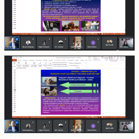
Розклади занять
Електронні журнали обліку успішності
Плани гостьових лекцій
Навчально-методичне забезпечення
Студентське самоврядування
Військова кафедра
IT сервіси Університету
Офіс студента
Пам’ятаємо. Єднаємося. Переможемо!
Соціально-психологічна допомога внутрішньо переміщеним
особам
Електронна скринька довіри
Аспіранту і докторанту
Загальна інформація
Інформація про вступ до аспірантури та докторантури
Інформаційний пакет підготовки докторів філософії та
докторів наук
Вибіркові дисципліни