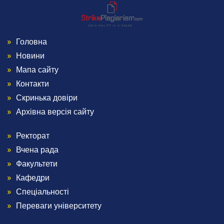
Головна
Menu
Новини
Footer
Мапа сайту
Контакти
1
Скринька довіри
Архівна версія сайту
Ректорат
Menu
Вчена рада
Footer
Факультети
Кафедри
2
Спеціальності
Переваги університету