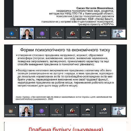
Конференції та наукові заходи
Шаблони документів наукової звітності
Наукова звітність
Співробітництво
Міжнародне співробітництво
Договори про співробітництво
Рада роботодавців
Академічна мобільність
Грантова діяльність
Співпраця з Національної академією правових наук
України
Дистанційне середовище
АСУ університет
Випускнику
Музей університету
Корисна інформація