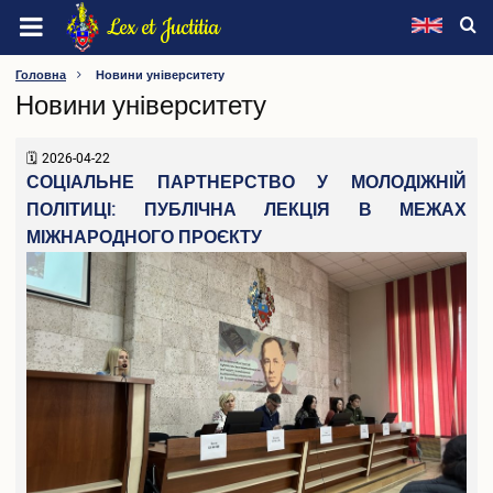
Перейти
Lex et Juctitia
до
основного
ХМЕЛЬНИЦЬКИЙ УНІВЕРСИТЕТ УПРАВЛІННЯ ТА
Головна
Новини університету
вмісту
Новини університету
ПРАВА ІМЕНІ ЛЕОНІДА ЮЗЬКОВА
Про університет
2026-04-22
СОЦІАЛЬНЕ ПАРТНЕРСТВО У МОЛОДІЖНІЙ
Інформація про університет
ПОЛІТИЦІ: ПУБЛІЧНА ЛЕКЦІЯ В МЕЖАХ
Видатні особистості
МІЖНАРОДНОГО ПРОЄКТУ
Ректорат
Вчена рада
Наглядова рада
Методична рада
Конференція трудового колективу
Профспілка
Факультети
Кафедри
Інші підрозділи
Нормативна база