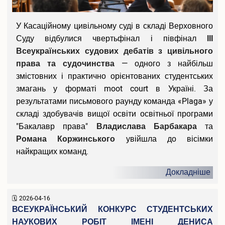
Педагогічна практика аспірантів
Дисертаційні дослідження, що виконуються
У Касаційному цивільному суді в складі Верховного
Перелік корисних посилань
Суду відбулися чвертьфінал і півфінал
ІІІ
Відповідність тем дисертацій аспірантів напрямам наукових
Всеукраїнських судових дебатів з цивільного
досліджень наукових керівників
права та судочинства
— одного з найбільш
Результати вступних випробувань
змістовних і практично орієнтованих студентських
Наукова діяльність
змагань у форматі moot court в Україні. За
Загальна інформація
результатами письмового раунду команда «Plaga» у
Путівник науковця
складі здобувачів вищої освіти освітньої програми
Напрями наукових досліджень
"Бакалавр права"
Владислава Барбакара
та
Організація наукової діяльності молодих вчених
Романа Коржинського
увійшла до вісімки
Наукові школи
найкращих команд.
Спеціалізована вчена рада Д70.895.02
Спеціалізована вчена рада К 70.895.02
Докладніше
Спеціалізована вчена рада К 70.895.01
Наукові видання
2026-04-16
Наукометричні бази даних
ВСЕУКРАЇНСЬКИЙ КОНКУРС СТУДЕНТСЬКИХ
Спеціалізовані вчені ради для захисту дисертацій на здобуття
НАУКОВИХ РОБІТ ІМЕНІ ДЕНИСА
ступеня доктора філософії