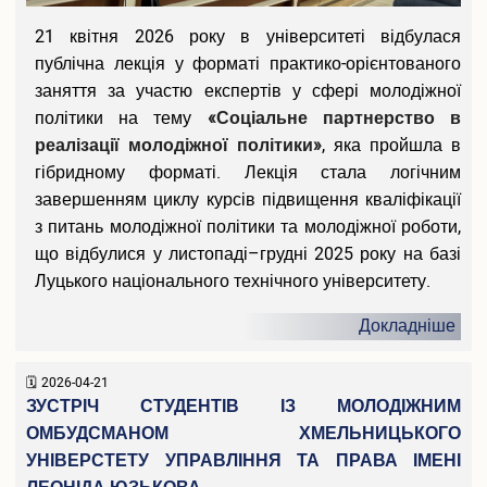
Вакантні посади
Акредитація
21 квітня 2026 року в університеті відбулася
Внутрішня система забезпечення якості освіти
публічна лекція у форматі практико-орієнтованого
Етика, академічна доброчесність та антикорупційна
заняття за участю експертів у сфері молодіжної
політика
політики на тему
«Соціальне партнерство в
Гендерна політика Університету
реалізації молодіжної політики»
, яка пройшла в
Газета ХУУП імені Леоніда Юзькова GAUDEAMUS
гібридному форматі. Лекція стала логічним
Меморіал пам'яті
завершенням циклу курсів підвищення кваліфікації
Безпека освітнього середовища
з питань молодіжної політики та молодіжної роботи,
Фотогалерея
що відбулися у листопаді–грудні 2025 року на базі
Відеогалерея
Луцького національного технічного університету.
Вступнику
Докладніше
Приймальна комісія
Відомості про провадження освітньої діяльності
Правила прийому в ХУУП імені Леоніда Юзькова
2026-04-21
ЗУСТРІЧ СТУДЕНТІВ ІЗ МОЛОДІЖНИМ
Кількість бюджетних місць регіонального замовлення
Переваги університету
ОМБУДСМАНОМ ХМЕЛЬНИЦЬКОГО
Вартість навчання на контрактній основі
УНІВЕРСТЕТУ УПРАВЛІННЯ ТА ПРАВА ІМЕНІ
Освітні програми