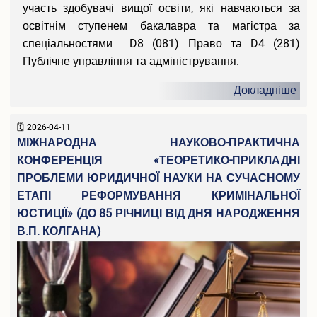
участь здобувачі вищої освіти, які навчаються за
Випускники університету
освітнім ступенем бакалавра та магістра за
спеціальностями D8 (081) Право та D4 (281)
Інформація для оприлюднення
Публічне управління та адміністрування.
Бібліотека
Докладніше
Корисна інформація
2026-04-11
Контакти
МІЖНАРОДНА НАУКОВО-ПРАКТИЧНА
КОНФЕРЕНЦІЯ «ТЕОРЕТИКО-ПРИКЛАДНІ
ПРОБЛЕМИ ЮРИДИЧНОЇ НАУКИ НА СУЧАСНОМУ
ЕТАПІ РЕФОРМУВАННЯ КРИМІНАЛЬНОЇ
ЮСТИЦІЇ» (ДО 85 РІЧНИЦІ ВІД ДНЯ НАРОДЖЕННЯ
В.П. КОЛГАНА)