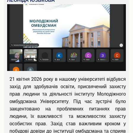
ЛЕОНІДА ЮЗЬКОВА
Подача електронної заяви
Поновлення та переведення на навчання
Реєстраціія електронного кабіінету для вступу на
магістратуру
Інформація про вступ до аспірантури і докторантури
Програми вступних випробувань
Співбесіда
Рейтингові списки
Захист персональних даних
Ваучер на навчання від центру зайнятості
Особам з особливими освітніми потребами
21 квітня 2026 року в нашому університеті відбувся
Військова кафедра
захід для здобувачів освіти, присвячений захисту
Проживання студентів
прав людини та діяльності інституту Молодіжного
Освіта іноземних студентів
омбудсмана Університету. Під час зустрічі було
Студенту
закцентовано на проблемних питаннях прав
Оголошення
людини, їх важливості та можливостях захисту
Освітній процес
особистих прав. Захід став важливим кроком у
Навчальні плани
побудові довіри до інституції омбудсмана та сприяв