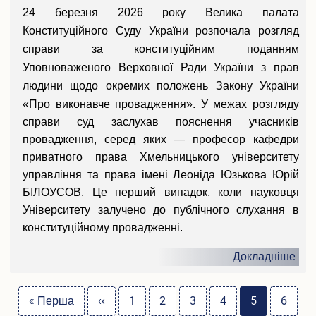
24 березня 2026 року Велика палата
Конституційного Суду України розпочала розгляд
справи за конституційним поданням
Уповноваженого Верховної Ради України з прав
людини щодо окремих положень Закону України
«Про виконавче провадження».
У межах розгляду
справи суд заслухав пояснення учасників
провадження, серед яких — професор кафедри
приватного права Хмельницького університету
управління та права імені Леоніда Юзькова Юрій
БІЛОУСОВ. Це перший випадок, коли науковця
Університету залучено до публічного слухання в
конституційному провадженні.
Докладніше
Розбивка
Перша
« Перша
Попередня
‹‹
Page
1
Page
2
Page
3
Page
4
Поточна
5
Page
6