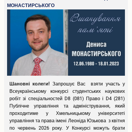
МОНАСТИРСЬКОГО
Конференції та наукові заходи
Шаблони документів наукової звітності
Наукова звітність
Співробітництво
Міжнародне співробітництво
Договори про співробітництво
Рада роботодавців
Академічна мобільність
Грантова діяльність
Співпраця з Національної академією правових наук
України
Шановні колеги!
Запрошує Вас взяти участь у
Всеукраїнському конкурсі студентських наукових
Дистанційне середовище
робіт зі спеціальностей D8 (081) Право і D4 (281)
АСУ університет
Публічне управління та адміністрування, який
проходитиме у Хмельницькому університеті
Випускнику
управління та права імені Леоніда Юзькова з квітня
Музей університету
по червень 2026 року. У Конкурсі можуть брати
Корисна інформація