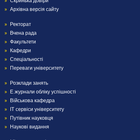
1
Скринька довіри
Архівна версія сайту
Ректорат
Menu
Вчена рада
Footer
Факультети
Кафедри
2
Спеціальності
Переваги університету
Розклади занять
Menu
Е.журнали обліку успішності
Footer
Військова кафедра
ІТ сервіси університету
3
Путівник науковця
Наукові видання