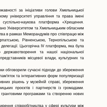
жавності за ініціативи голови Хмельницької
ому університеті управління та права імені
а суспільно-наукова платформа «Хрещення.
вано Університетом та Хмельницьким обласним
цтва в рамках Меморандумів про співпрацю між
рпатською, Рівненською, Тернопільською та
делегації. Цьогорічна IV платформа, яка була
го державотворення та нашої національної
 представників місцевої влади, культурних та
ики обговорили сучасні підходи до збереження
 пам’яток та інтерактивних форм популяризації
тивних рішень у музейній справі, збереження
ницьких проєктів і партнерств із громадами.
 з грантовими програмами та створенню нових
рення співробітництва у сфері культури між