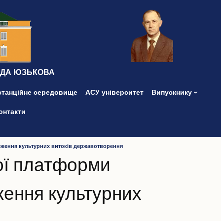
ІДА ЮЗЬКОВА
станційне середовище
АСУ університет
Випускнику
онтакти
реження культурних витоків державотворення
вої платформи
ження культурних