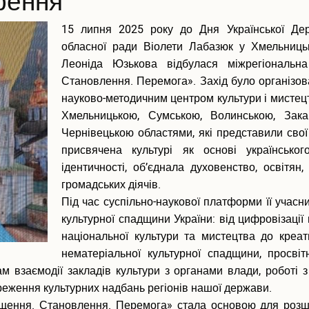
рення
15 липня 2025 року до Дня Української Дер
обласної ради Віолети Лабазюк у Хмельницьк
Леоніда Юзькова відбулася міжрегіональн
Становлення. Перемога». Захід було організо
науково-методичним центром культури і мисте
Хмельницькою, Сумською, Волинською, Зака
Чернівецькою областями, які представили свої 
присвячена культурі як основі українсько
ідентичності, об’єднала духовенство, освітян,
громадських діячів.
Під час суспільно-наукової платформи її учасн
культурної спадщини України: від цифровізації
національної культури та мистецтва до креа
нематеріальної культурної спадщини, просвіт
м взаємодії закладів культури з органами влади, роботі
реження культурних надбань регіонів нашої держави.
щення. Становлення. Перемога» стала основою для розши