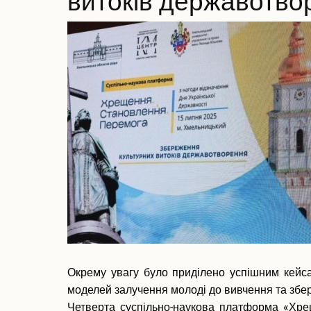
витоків державотво
Окрему увагу було приділено успішним кейса
моделей залучення молоді до вивчення та збе
Четверта суспільно-наукова платформа «Хре