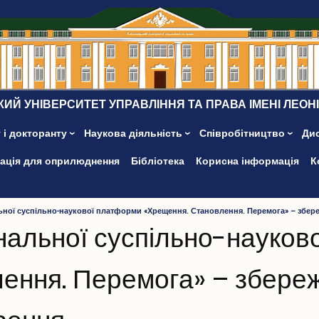
ИЙ УНІВЕРСИТЕТ УПРАВЛІННЯ ТА ПРАВА ІМЕНІ ЛЕОН
 і докторанту
Наукова діяльність
Співробітництво
Ди
ація для оприлюднення
Бібліотека
Корисна інформація
К
льної суспільно-наукової платформи «Хрещення. Становлення. Перемога» – збе
ональної суспільно-науко
ення. Перемога» – збере