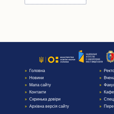
Головна
Рект
Menu
Me
Новини
Вчен
Footer
Foo
Мапа сайту
Факу
Контакти
Кафе
1
2
Скринька довіри
Спец
Архівна версія сайту
Пере