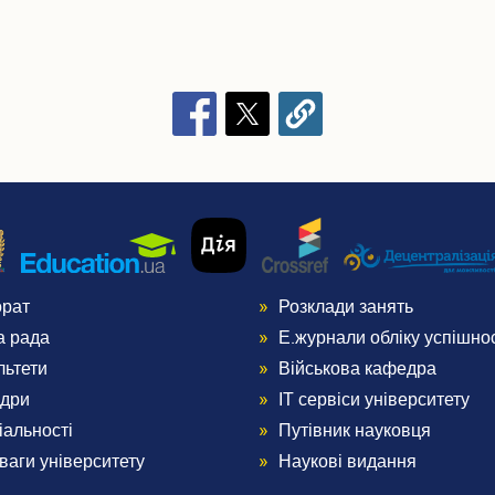
орат
Розклади занять
nu
Menu
а рада
Е.журнали обліку успішнос
ter
Footer
льтети
Військова кафедра
дри
ІТ сервіси університету
3
іальності
Путівник науковця
ваги університету
Наукові видання