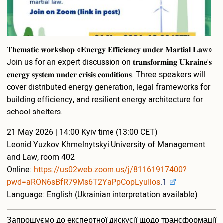
Вакантні посади
Акредитація
Внутрішня система забезпечення якості освіти
Етика, академічна доброчесність та антикорупційна
𝐓𝐡𝐞𝐦𝐚𝐭𝐢𝐜 𝐰𝐨𝐫𝐤𝐬𝐡𝐨𝐩 «𝐄𝐧𝐞𝐫𝐠𝐲 𝐄𝐟𝐟𝐢𝐜𝐢𝐞𝐧𝐜𝐲 𝐮𝐧𝐝𝐞𝐫 𝐌𝐚𝐫𝐭𝐢𝐚𝐥 𝐋𝐚𝐰»
політика
Гендерна політика Університету
Join us for an expert discussion on 𝐭𝐫𝐚𝐧𝐬𝐟𝐨𝐫𝐦𝐢𝐧𝐠 𝐔𝐤𝐫𝐚𝐢𝐧𝐞'𝐬
Газета ХУУП імені Леоніда Юзькова GAUDEAMUS
𝐞𝐧𝐞𝐫𝐠𝐲 𝐬𝐲𝐬𝐭𝐞𝐦 𝐮𝐧𝐝𝐞𝐫 𝐜𝐫𝐢𝐬𝐢𝐬 𝐜𝐨𝐧𝐝𝐢𝐭𝐢𝐨𝐧𝐬. Three speakers will
Меморіал пам'яті
cover distributed energy generation, legal frameworks for
Безпека освітнього середовища
building efficiency, and resilient energy architecture for
Фотогалерея
school shelters.
Відеогалерея
21 May 2026 | 14:00 Kyiv time (13:00 CET)
Вступнику
Leonid Yuzkov Khmelnytskyi University of Management
Приймальна комісія
and Law, room 402
Відомості про провадження освітньої діяльності
Online:
https://us02web.zoom.us/j/81161917400?
Правила прийому в ХУУП імені Леоніда Юзькова
pwd=aRON6sBfR79Ms6T2YaPpCopLyuIlos
.1
Кількість бюджетних місць регіонального замовлення
Language: English (Ukrainian interpretation available)
Переваги університету
Вартість навчання на контрактній основі
Запрошуємо до експертної дискусії щодо трансформації
Освітні програми