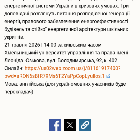
Подача електронної заяви
енергетичної системи України в кризових умовах. Три
Поновлення та переведення на навчання
доповідачі розглянуть питання розподіленої генерації
Реєстраціія електронного кабіінету для вступу на
енергії, правового забезпечення енергоефективності
магістратуру
будівель та стійкої енергетичної архітектури шкільних
Інформація про вступ до аспірантури і докторантури
укриттів.
Програми вступних випробувань
21 травня 2026 | 14:00 за київським часом
Співбесіда
Хмельницький університет управління та права імені
Рейтингові списки
Леоніда Юзькова, вул. Володимирська, 92, к. 402
Захист персональних даних
Онлайн:
https://us02web.zoom.us/j/81161917400?
Ваучер на навчання від центру зайнятості
pwd=aRON6sBfR79Ms6T2YaPpCopLyuIlos.1
Особам з особливими освітніми потребами
Мова: англійська (для україномовних учасників буде
Військова кафедра
перекладач)
Проживання студентів
Освіта іноземних студентів
Студенту
Оголошення
Освітній процес
Навчальні плани