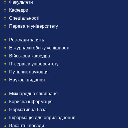
Footer
Факультети
Кафедри
2
Спеціальності
Переваги університету
Розклади занять
Menu
Е.журнали обліку успішності
Footer
Військова кафедра
ІТ сервіси університету
3
Путівник науковця
Наукові видання
Міжнародна співпраця
Menu
Корисна інформація
Footer
Нормативна база
Інформація для оприлюднення
4
Вакантні посади