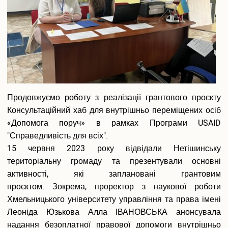
Вакантні посади
Акредитація
Внутрішня система забезпечення якості освіти
Етика, академічна доброчесність та антикорупційна
політика
Гендерна політика Університету
Газета ХУУП імені Леоніда Юзькова GAUDEAMUS
Меморіал пам'яті
Продовжуємо роботу з реалізації грантового проєкту
Безпека освітнього середовища
Фотогалерея
Консультаційний хаб для внутрішньо переміщених осіб
Відеогалерея
«Допомога поруч» в рамках Програми USAID
"Справедливість для всіх".
Вступнику
15 червня 2023 року відвідали Нетішинську
Приймальна комісія
територіальну громаду та презентували основні
Відомості про провадження освітньої діяльності
активності, які заплановані грантовим
Правила прийому в ХУУП імені Леоніда Юзькова
проєктом. Зокрема, проректор з наукової роботи
Кількість бюджетних місць регіонального замовлення
Хмельницького університету управління та права імені
Переваги університету
Леоніда Юзькова Алла ІВАНОВСЬКА анонсувала
Вартість навчання на контрактній основі
надання безоплатної правової допомоги внутрішньо
Освітні програми