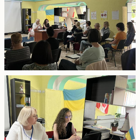
Педагогічна практика аспірантів
Дисертаційні дослідження, що виконуються
Перелік корисних посилань
Відповідність тем дисертацій аспірантів напрямам наукових
досліджень наукових керівників
Результати вступних випробувань
Наукова діяльність
Загальна інформація
Путівник науковця
Напрями наукових досліджень
Організація наукової діяльності молодих вчених
Наукові школи
Спеціалізована вчена рада Д70.895.02
Спеціалізована вчена рада К 70.895.02
Спеціалізована вчена рада К 70.895.01
Наукові видання
Наукометричні бази даних
Спеціалізовані вчені ради для захисту дисертацій на здобуття
ступеня доктора філософії