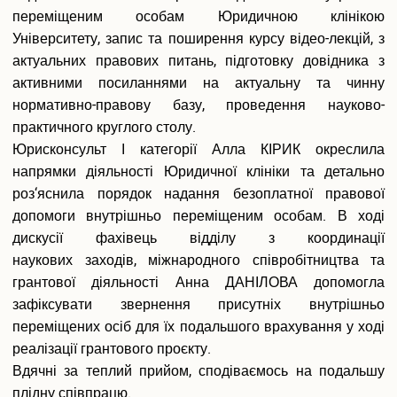
Подача електронної заяви
переміщеним особам Юридичною клінікою
Поновлення та переведення на навчання
Університету, запис та поширення курсу відео-лекцій, з
Реєстраціія електронного кабіінету для вступу на
актуальних правових питань, підготовку довідника з
магістратуру
активними посиланнями на актуальну та чинну
Інформація про вступ до аспірантури і докторантури
нормативно-правову базу, проведення науково-
Програми вступних випробувань
практичного круглого столу.
Співбесіда
Юрисконсульт І категорії Алла КІРИК окреслила
Рейтингові списки
напрямки діяльності Юридичної клініки та детально
Захист персональних даних
роз‘яснила порядок надання безоплатної правової
Ваучер на навчання від центру зайнятості
допомоги внутрішньо переміщеним особам. В ході
Особам з особливими освітніми потребами
дискусії фахівець відділу з координації
Військова кафедра
наукових заходів, міжнародного співробітництва та
Проживання студентів
Освіта іноземних студентів
грантової діяльності Анна ДАНІЛОВА допомогла
зафіксувати звернення присутніх внутрішньо
Студенту
переміщених осіб для їх подальшого врахування у ході
Оголошення
реалізації грантового проєкту.
Освітній процес
Вдячні за теплий прийом, сподіваємось на подальшу
Навчальні плани
плідну співпрацю.