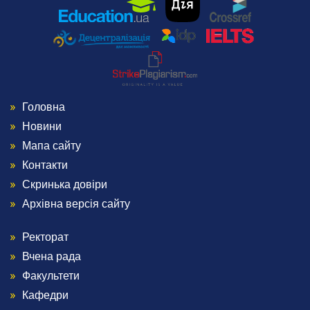
Головна
Menu
Новини
Footer
Мапа сайту
Контакти
1
Скринька довіри
Архівна версія сайту
Ректорат
Menu
Вчена рада
Footer
Факультети
Кафедри