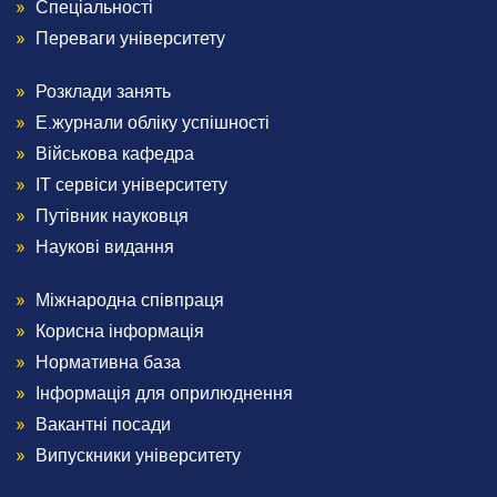
2
Спеціальності
Переваги університету
Розклади занять
Menu
Е.журнали обліку успішності
Footer
Військова кафедра
ІТ сервіси університету
3
Путівник науковця
Наукові видання
Міжнародна співпраця
Menu
Корисна інформація
Footer
Нормативна база
Інформація для оприлюднення
4
Вакантні посади
Випускники університету