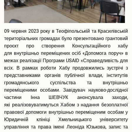
Вакантні посади
Акредитація
Внутрішня система забезпечення якості освіти
Етика, академічна доброчесність та антикорупційна
політика
09 червня 2023 року в Теофіпольській та Красилівській
Гендерна політика Університету
територіальних громадах було презентовано грантовий
Газета ХУУП імені Леоніда Юзькова GAUDEAMUS
проєкт про створення Консультаційного хабу
Меморіал пам'яті
для внутрішньо переміщених осіб «Допомога поруч» в
Безпека освітнього середовища
межах реалізації Програми USAID «Справедливість для
Фотогалерея
всіх. В рамках роботи Хабу продовжились зустрічі з
Відеогалерея
представниками органів публічної влади, інститутів
Вступнику
громадянського суспільства та внутрішньо
Приймальна комісія
переміщеними особами. Завідувач науково-дослідної
Відомості про провадження освітньої діяльності
частини Інна ШЕВЧУК анонсувала заходи,
Правила прийому в ХУУП імені Леоніда Юзькова
які реалізовуватимуться Хабом з надання безоплатної
Кількість бюджетних місць регіонального замовлення
правової допомоги внутрішньо переміщеним особам у
Переваги університету
Юридичній клініці Хмельницького університету
Вартість навчання на контрактній основі
управління та права імені Леоніда Юзькова, запис та
Освітні програми