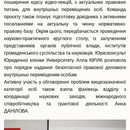
поширення курсу відео-лекцій, з актуальних правових
Подача електронної заяви
питань для внутрішньо переміщених осіб. Команда
Поновлення та переведення на навчання
проєкту також планує підготовку довідника з активними
Реєстраціія електронного кабіінету для вступу на
посиланнями на актуальну та чинну нормативно-
магістратуру
правову базу. Окрім цього, передбачається проведення
Інформація про вступ до аспірантури і докторантури
науково-практичного круглого столу, із залученням
Програми вступних випробувань
Співбесіда
представників органів публічної влади, інститутів
Рейтингові списки
громадянського суспільства та науковців. Юрисконсульт
Захист персональних даних
Юридичної клініки Університету Алла КІРИК розповіла
Ваучер на навчання від центру зайнятості
про порядок надання безоплатної правової допомоги
Особам з особливими освітніми потребами
внутрішньо переміщеним особам.
Військова кафедра
Активну участь у обговоренні проблем вищезазначеної
Проживання студентів
категорії осіб також взяла фахівець відділу з
Освіта іноземних студентів
координації наукових заходів, міжнародного
Студенту
співробітництва та грантової діяльності Анна
ДАНІЛОВА.
Оголошення
Освітній процес
Навчальні плани