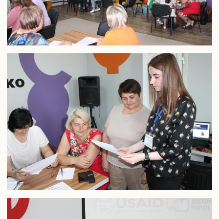
Педагогічна практика аспірантів
Дисертаційні дослідження, що виконуються
Перелік корисних посилань
Відповідність тем дисертацій аспірантів напрямам наукових
досліджень наукових керівників
Результати вступних випробувань
Наукова діяльність
Загальна інформація
Путівник науковця
Напрями наукових досліджень
Організація наукової діяльності молодих вчених
Наукові школи
Спеціалізована вчена рада Д70.895.02
Спеціалізована вчена рада К 70.895.02
Спеціалізована вчена рада К 70.895.01
Наукові видання
Наукометричні бази даних
Спеціалізовані вчені ради для захисту дисертацій на здобуття
ступеня доктора філософії