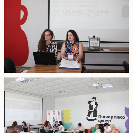
Розклади занять
Електронні журнали обліку успішності
Плани гостьових лекцій
Навчально-методичне забезпечення
Студентське самоврядування
Військова кафедра
IT сервіси Університету
Офіс студента
Пам’ятаємо. Єднаємося. Переможемо!
Соціально-психологічна допомога внутрішньо переміщеним
особам
Електронна скринька довіри
Аспіранту і докторанту
Загальна інформація
Інформація про вступ до аспірантури та докторантури
Інформаційний пакет підготовки докторів філософії та
докторів наук
Вибіркові дисципліни