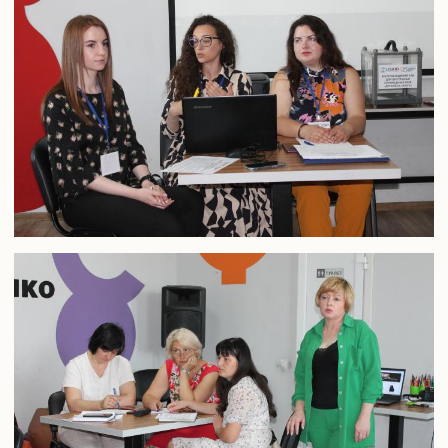
Конференції та наукові заходи
Шаблони документів наукової звітності
Наукова звітність
Співробітництво
Міжнародне співробітництво
Договори про співробітництво
Рада роботодавців
Академічна мобільність
Грантова діяльність
Співпраця з Національної академією правових наук
України
Дистанційне середовище
АСУ університет
Випускнику
Музей університету
Корисна інформація