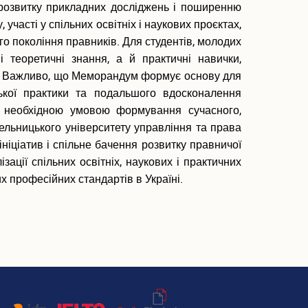
 розвитку прикладних досліджень і поширенню
часті у спільних освітніх і наукових проєктах,
 покоління правників. Для студентів, молодих
 теоретичні знання, а й практичні навички,
ів. Важливо, що Меморандум формує основу для
ської практики та подальшого вдосконалення
 є необхідною умовою формування сучасного,
льницького університету управління та права
ніціатив і спільне бачення розвитку правничої
ції спільних освітніх, наукових і практичних
х професійних стандартів в Україні.