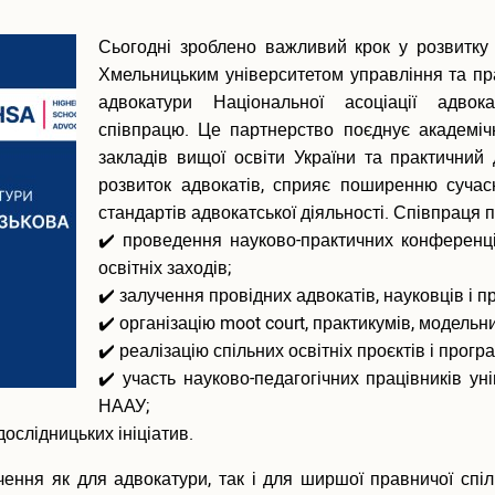
Сьогодні зроблено важливий крок у розвитку 
Хмельницьким університетом управління та п
адвокатури Національної асоціації адво
співпрацю. Це партнерство поєднує академіч
закладів вищої освіти України та практичний 
розвиток адвокатів, сприяє поширенню суча
стандартів адвокатської діяльності. Співпраця 
✔️ проведення науково-практичних конференцій,
освітніх заходів;
✔️ залучення провідних адвокатів, науковців і п
✔️ організацію moot court, практикумів, модельн
✔️ реалізацію спільних освітніх проєктів і прог
✔️ участь науково-педагогічних працівників у
НААУ;
ослідницьких ініціатив.
ння як для адвокатури, так і для ширшої правничої спіл