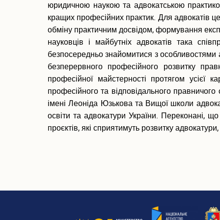
юридичною наукою та адвокатською практикою
кращих професійних практик. Для адвокатів це 
обміну практичним досвідом, формування експ
науковців і майбутніх адвокатів така спів
безпосередньо знайомитися з особливостями а
безперервного професійного розвитку правн
професійної майстерності протягом усієї к
професійного та відповідального правничого
імені Леоніда Юзькова та Вищої школи адвокат
освіти та адвокатури України. Переконані, щ
проєктів, які сприятимуть розвитку адвокатури