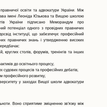
правничої освіти та адвокатури України. Між
рава імені Леоніда Юзькова та Вищою школою
катів України підписано Меморандум про
ний потенціал одного з провідних правничих
досвід інституції, що забезпечує професійний
сних правничих знань і утвердженню високих
передбачає:
 круглих столів, форумів, тренінгів та інших
рактиків до освітнього процесу;
их судових процесів та професійних дебатів;
рам професійного розвитку;
ніверситету у заходах Вищої школи адвокатури
ьноти. Воно сприятиме зміцненню зв’язку між