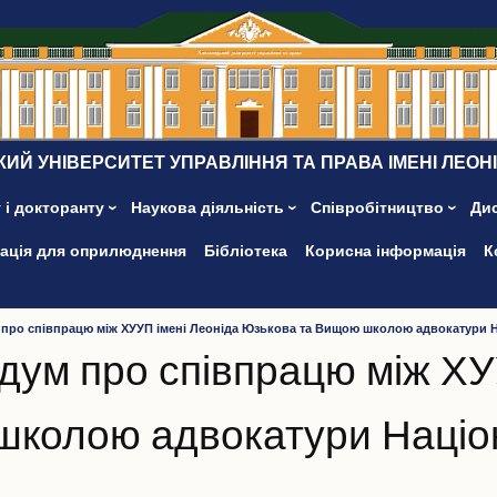
ИЙ УНІВЕРСИТЕТ УПРАВЛІННЯ ТА ПРАВА ІМЕНІ ЛЕОН
 і докторанту
Наукова діяльність
Співробітництво
Ди
ація для оприлюднення
Бібліотека
Корисна інформація
К
ро співпрацю між ХУУП імені Леоніда Юзькова та Вищою школою адвокатури Нац
ум про співпрацю між ХУ
колою адвокатури Націон