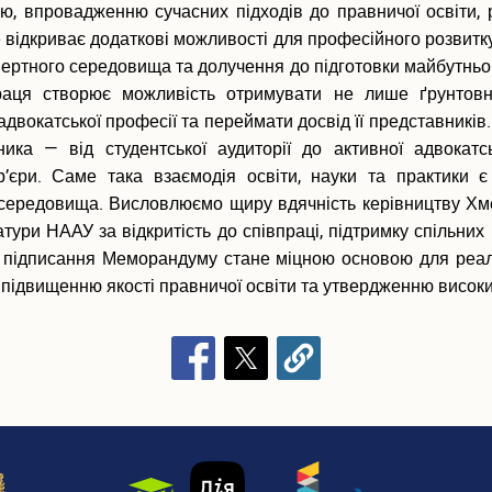
, впровадженню сучасних підходів до правничої освіти,
відкриває додаткові можливості для професійного розвитку, у
ертного середовища та долучення до підготовки майбутнього
праця створює можливість отримувати не лише ґрунтовні
двокатської професії та переймати досвід її представник
ика — від студентської аудиторії до активної адвокат
ар’єри. Саме така взаємодія освіти, науки та практики
 середовища. Висловлюємо щиру вдячність керівництву Хме
ури НААУ за відкритість до співпраці, підтримку спільних і
о підписання Меморандуму стане міцною основою для реаліза
, підвищенню якості правничої освіти та утвердженню високи