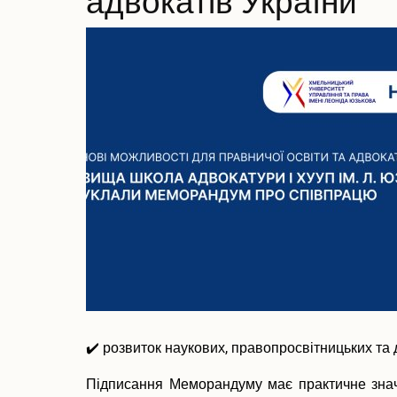
адвокатів України
✔️ розвиток наукових, правопросвітницьких та д
Підписання Меморандуму має практичне значе