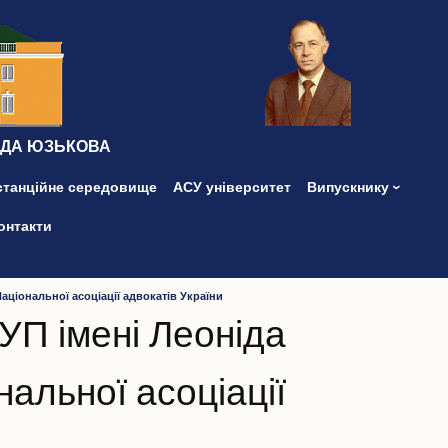
ІДА ЮЗЬКОВА
станційне середовище
АСУ університет
Випускнику
онтакти
іональної асоціації адвокатів України
УП імені Леоніда
альної асоціації