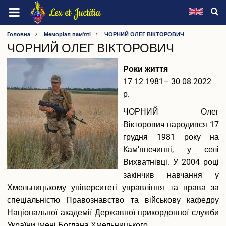
Перейти
Lex et Juctitia
до
основного
ХМЕЛЬНИЦЬКИЙ УНІВЕРСИТЕТ УПРАВЛІННЯ ТА
Головна
Меморіал пам'яті
ЧОРНИЙ ОЛЕГ ВІКТОРОВИЧ
вмісту
ЧОРНИЙ ОЛЕГ ВІКТОРОВИЧ
ПРАВА ІМЕНІ ЛЕОНІДА ЮЗЬКОВА
Роки життя
Про університет
17.12.1981– 30.08.2022
Інформація про університет
р.
Видатні особистості
ЧОРНИЙ Олег
Ректорат
Вікторович народився 17
Вчена рада
грудня 1981 року на
Наглядова рада
Методична рада
Кам’янечинні, у селі
Конференція трудового колективу
Вихватнівці. У 2004 році
Профспілка
закінчив навчання у
Факультети
Хмельницькому університеті управління та права за
Кафедри
спеціальністю Правознавство та військову кафедру
Інші підрозділи
Національної академії Державної прикордонної служби
Нормативна база
України імені Богдана Хмельницького.