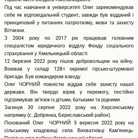
Вакантні посади
Під час навчання в університеті Олег зарекомендував
Акредитація
себе як відповідальний студент, завжди був відданий і
Внутрішня система забезпечення якості освіти
принциповий у питаннях патріотизму, мови та захисту
Етика, академічна доброчесність та антикорупційна
Вітчизни.
політика
З 2004 року по 2017 рік працював головним
Гендерна політика Університету
Газета ХУУП імені Леоніда Юзькова GAUDEAMUS
спеціалістом юридичного відділу Фонду соціального
Меморіал пам'яті
страхування у Хмельницькій області.
Безпека освітнього середовища
12 березня 2022 року пішов добровольцем на війну.
Фотогалерея
Воював у складі 128-ї окремої гірсько-штурмової
Відеогалерея
бригади. Був командиром взводу.
Вступнику
Олег ЧОРНИЙ повністю віддав себе захисту нашої
держави. Він твердо вірив у перемогу, постійно
Приймальна комісія
підтримував зв’язок із дітьми, батьками та рідними.
Відомості про провадження освітньої діяльності
Загинув 30 серпня 2022 року на Херсонському
Правила прийому в ХУУП імені Леоніда Юзькова
напрямку (с. Добрянка, Бериславський район).
Кількість бюджетних місць регіонального замовлення
Переваги університету
Похований Олег ЧОРНИЙ 5 вересня 2022 року на
Вартість навчання на контрактній основі
сільському кладовищі села Вихватнівці Кам’янець-
Освітні програми