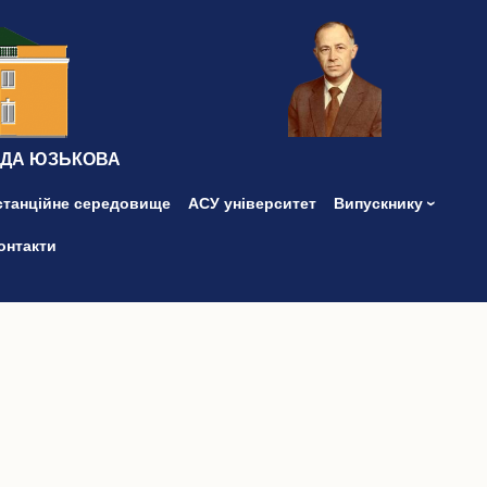
ІДА ЮЗЬКОВА
станційне середовище
АСУ університет
Випускнику
онтакти