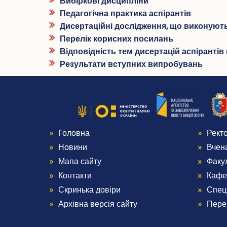
Вибіркові дисципліни
Педагогічна практика аспірантів
Дисертаційні дослідження, що виконуют
Перелік корисних посилань
Відповідність тем дисертацій аспіранті
Результати вступних випробувань
Головна
Рект
Menu
Me
Новини
Вчен
Footer
Foo
Мапа сайту
Факу
Контакти
Кафе
1
2
Скринька довіри
Спец
Архівна версія сайту
Пере