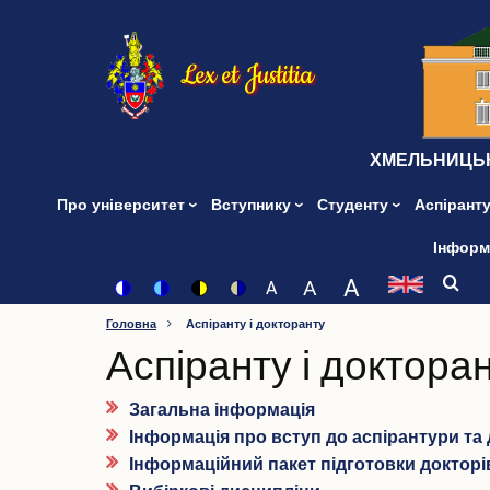
Перейти
до
основного
Lex et Justitia
вмісту
ХМЕЛЬНИЦЬК
Про університет
Вступнику
Студенту
Аспіранту
Інформ
A
Set font size to 150%
A
Set font size to 125%
A
Set font size to 100%
Switch
Switch
Switch
Switch
to
to
to
to
Головна
Аспіранту і докторанту
color
blue
high
soft
Аспіранту і доктора
theme
theme
visibility
theme
theme
Загальна інформація
Інформація про вступ до аспірантури та
Інформаційний пакет підготовки докторів