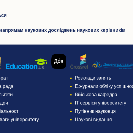
ься
в напрямам наукових досліджень наукових керівників
орат
Розклади занять
nu
Menu
а рада
Е.журнали обліку успішнос
ter
Footer
льтети
Військова кафедра
дри
ІТ сервіси університету
3
іальності
Путівник науковця
ваги університету
Наукові видання