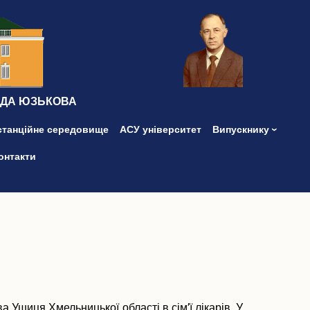
ІДА ЮЗЬКОВА
станційне середовище
АСУ університет
Випускнику
онтакти
шиця Хмельницької області в сім’ї лікарів. У