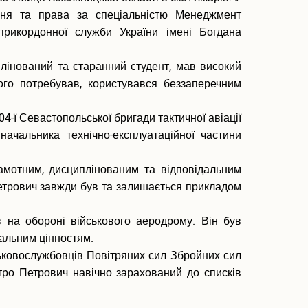
іння та права за спеціальністю Менеджмент
прикордонної служби України імені Богдана
лінований та старанний студент, мав високий
ього потребував, користувався беззаперечним
.
ї Севастопольської бригади тактичної авіації
ачальника технічно-експлуатаційної частини
мотним, дисциплінованим та відповідальним
Петрович завжди був та залишається прикладом
на обороні військового аеродрому. Він був
ральним цінностям.
ськовослужбовців Повітряних сил Збройних сил
ро Петрович навічно зарахований до списків