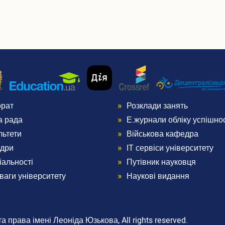
орат
Розклади занять
nu
Menu
а рада
Е.журнали обліку успішнос
ter
Footer
льтети
Військова кафедра
дри
ІТ сервіси університету
3
іальності
Путівник науковця
ваги університету
Наукові видання
 права імені Леоніда Юзькова, All rights reserved.