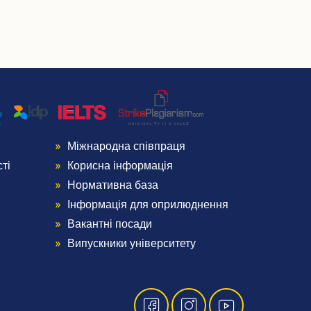
Міжнародна співпраця
Menu
ті
Корисна інформація
Footer
Нормативна база
Інформація для оприлюднення
4
Вакантні посади
Випускники університету