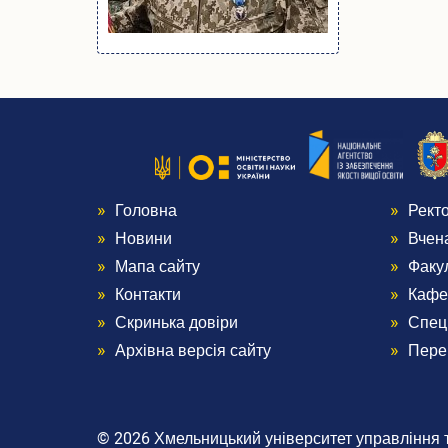
Головна
Рект
Menu
Me
Новини
Вчен
Footer
Foo
Мапа сайту
Факу
Контакти
Кафе
1
2
Скринька довіри
Спец
Архівна версія сайту
Пере
© 2026 Хмельницький університет управління та