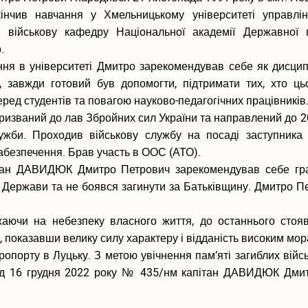
кінчив навчання у Хмельницькому університеті управл
та військову кафедру Національної академії Державної 
о.
ння в університеті Дмитро зарекомендував себе як дисцип
ї, завжди готовий був допомогти, підтримати тих, хто ц
ред студентів та повагою науково-педагогічних працівників
званий до лав Збройних сил України та направлений до 204-
жби. Проходив військову службу на посаді заступника н
забезпечення. Брав участь в ООС (АТО).
ітан ДАВИДЮК Дмитро Петрович зарекомендував себе гра
ї Держави та не боявся загинути за Батьківщину. Дмитро 
ючи на небезпеку власного життя, до останнього стояв 
, показавши велику силу характеру і відданість високим мо
еропорту в Луцьку. З метою увічнення пам’яті загиблих вій
 від 16 грудня 2022 року № 435/нм капітан ДАВИДЮК Дмит