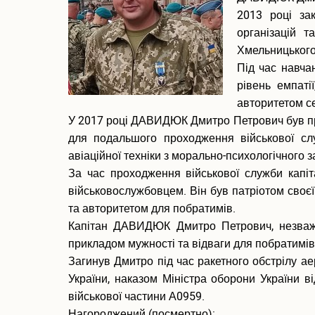
2013 році за
організацій 
Хмельницьког
Під час навча
рівень емпаті
авторитетом се
У 2017 році ДАВИДЮК Дмитро Петрович був при
для подальшого проходження військової слу
авіаційної техніки з морально-психологічного 
За час проходження військової служби кап
військовослужбовцем. Він був патріотом своє
та авторитетом для побратимів.
Капітан ДАВИДЮК Дмитро Петрович, незважа
прикладом мужності та відваги для побратимів
Загинув Дмитро під час ракетного обстрілу а
України, наказом Міністра оборони України
військової частини А0959.
Нагороджений (посмертно):