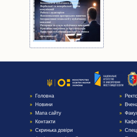
Головна
Рект
Menu
Me
Новини
Вчен
Footer
Foo
Мапа сайту
Факу
Контакти
Кафе
1
2
Скринька довіри
Спец