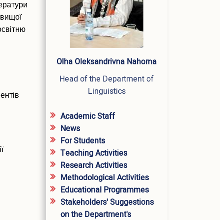
тератури
 вищої
освітню
Olha Oleksandrivna Nahorna
Head of the Department of
Linguistics
ентів
Academic Staff
News
For Students
ї
Teaching Activities
Research Activities
Methodological Activities
Educational Programmes
Stakeholders' Suggestions
on the Department's