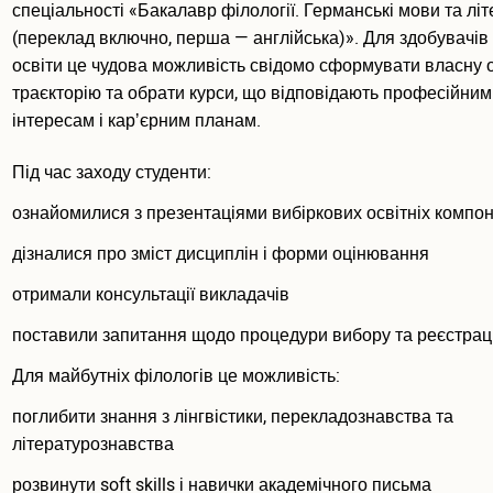
спеціальності «Бакалавр філології. Германські мови та лі
(переклад включно, перша — англійська)». Для здобувачів
освіти це чудова можливість свідомо сформувати власну 
траєкторію та обрати курси, що відповідають професійним
інтересам і карʼєрним планам.
Під час заходу студенти:
ознайомилися з презентаціями вибіркових освітніх компон
дізналися про зміст дисциплін і форми оцінювання
отримали консультації викладачів
поставили запитання щодо процедури вибору та реєстраці
Для майбутніх філологів це можливість:
поглибити знання з лінгвістики, перекладознавства та
літературознавства
розвинути soft skills і навички академічного письма