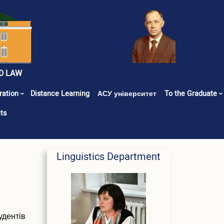
D LAW
ration
Distance Learning
АСУ університет
To the Graduate
ts
Linguistics Department
удентів