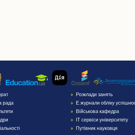
орат
Розклади занять
nu
Menu
а рада
Е.журнали обліку успішнос
ter
Footer
льтети
Військова кафедра
дри
ІТ сервіси університету
3
іальності
Путівник науковця