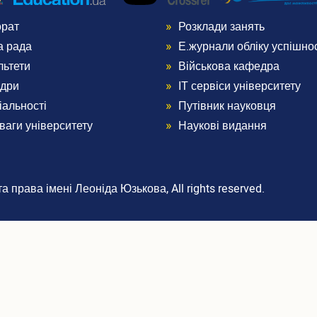
орат
Розклади занять
nu
Menu
а рада
Е.журнали обліку успішнос
ter
Footer
льтети
Військова кафедра
дри
ІТ сервіси університету
3
іальності
Путівник науковця
ваги університету
Наукові видання
 права імені Леоніда Юзькова, All rights reserved.