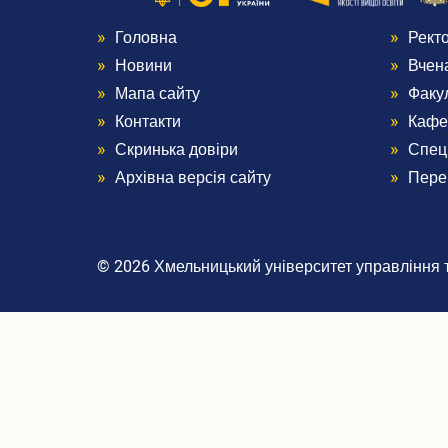
Головна
Рект
Menu
Me
Новини
Вчен
Footer
Foo
Мапа сайту
Факу
Контакти
Кафе
1
2
Скринька довіри
Спец
Архівна версія сайту
Пере
© 2026 Хмельницький університет управління та