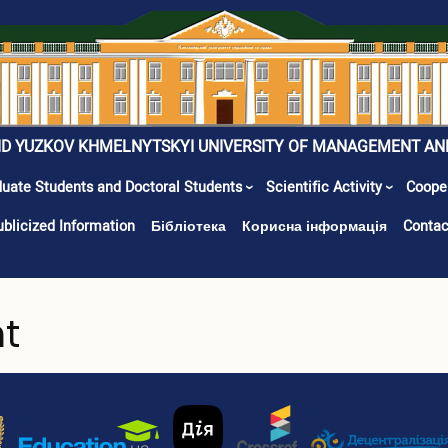
ID YUZKOV KHMELNYTSKYI UNIVERSITY OF MANAGEMENT AN
uate Students and Doctoral Students
Scientific Activity
Coope
ublicized Information
Бібліотека
Корисна інформація
Contac
nt