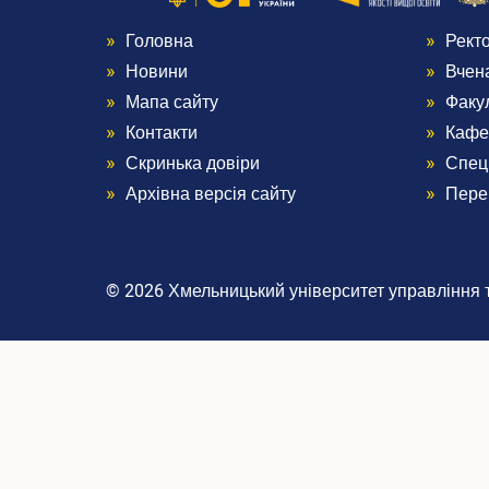
Головна
Рект
Menu
Me
Новини
Вчен
Footer
Foo
Мапа сайту
Факу
Контакти
Кафе
1
2
Скринька довіри
Спец
Архівна версія сайту
Пере
© 2026 Хмельницький університет управління та