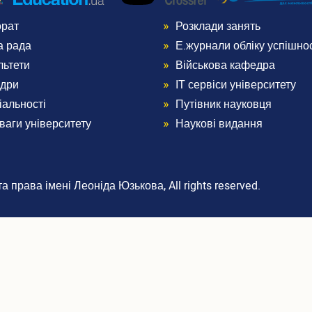
орат
Розклади занять
nu
Menu
а рада
Е.журнали обліку успішнос
ter
Footer
льтети
Військова кафедра
дри
ІТ сервіси університету
3
іальності
Путівник науковця
ваги університету
Наукові видання
 права імені Леоніда Юзькова, All rights reserved.