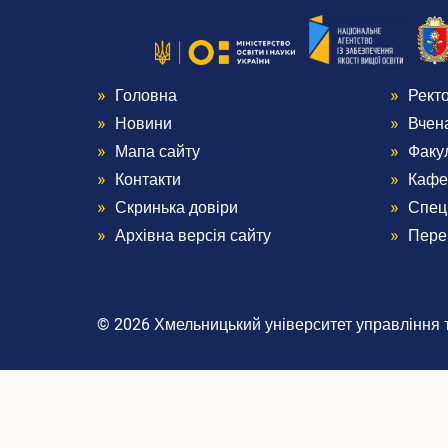
Головна
Рект
Menu
Me
Новини
Вчен
Footer
Foo
Мапа сайту
Факу
Контакти
Кафе
1
2
Скринька довіри
Спец
Архівна версія сайту
Пере
© 2026 Хмельницький університет управління та