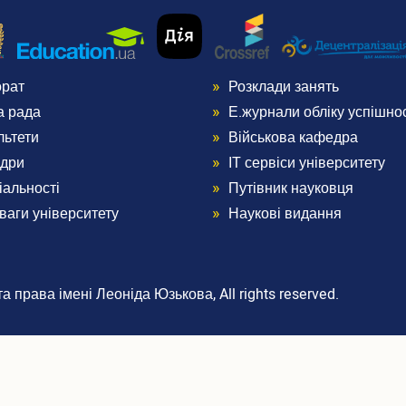
орат
Розклади занять
nu
Menu
а рада
Е.журнали обліку успішнос
ter
Footer
льтети
Військова кафедра
дри
ІТ сервіси університету
3
іальності
Путівник науковця
ваги університету
Наукові видання
 права імені Леоніда Юзькова, All rights reserved.