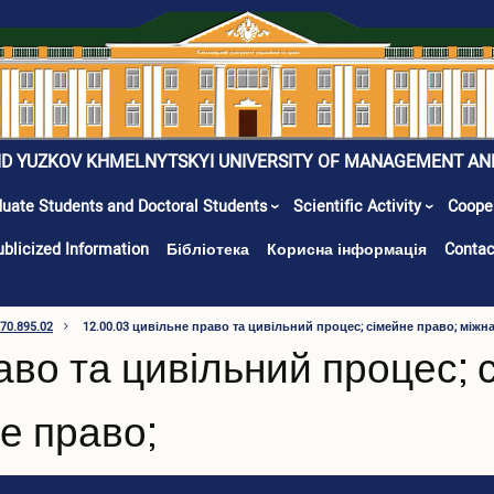
ID YUZKOV KHMELNYTSKYI UNIVERSITY OF MANAGEMENT AN
uate Students and Doctoral Students
Scientific Activity
Coope
ublicized Information
Бібліотека
Корисна інформація
Contac
 70.895.02
12.00.03 цивільне право та цивільний процес; сімейне право; між
раво та цивільний процес; 
е право;