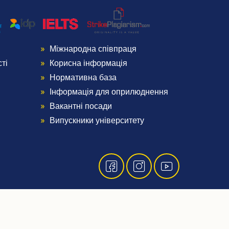
Міжнародна співпраця
Menu
ті
Корисна інформація
Footer
Нормативна база
Інформація для оприлюднення
4
Вакантні посади
Випускники університету