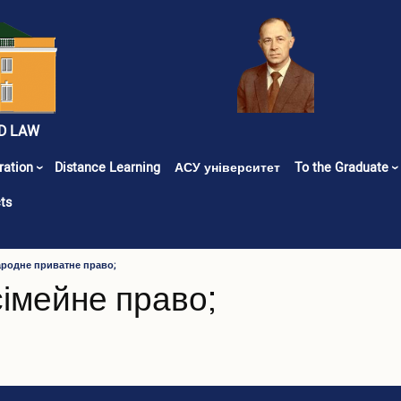
D LAW
ration
Distance Learning
АСУ університет
To the Graduate
ts
народне приватне право;
сімейне право;