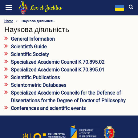
Skip
Lex et Juctitia
to
main
LEONID YUZKOV KHMELNYTSKYI UNIVERSITY OF
Home
Наукова діяльність
content
Наукова діяльність
MANAGEMENT AND LAW
General Information
About the university
Scientist’s Guide
Scientific Society
Information about the university
Specialized Academic Council K 70.895.02
Видатні особистості
Rectorate
Specialized Academic Council K 70.895.01
Academic Council
Scientific Publications
Supervisory Board
Scientometric Databases
Methodology Council
Specialized Academic Councils for the Defense of
Labor Collective Conference
Dissertations for the Degree of Doctor of Philosophy
Trade Union
Conferences and scientific events
Faculties
Departments
Other Units
Regulatory Framework