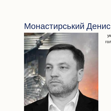
Монастирський Денис
ук
го