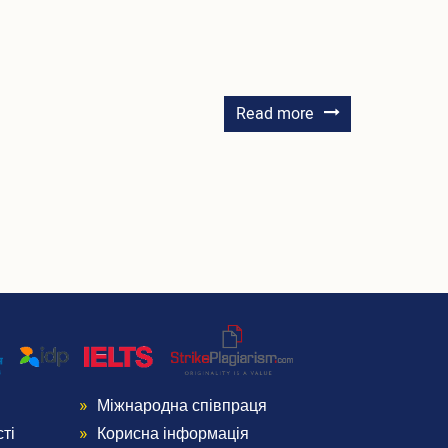
about
Read more
Монастирський
Денис
Анатолійович
Міжнародна співпраця
Menu
ті
Корисна інформація