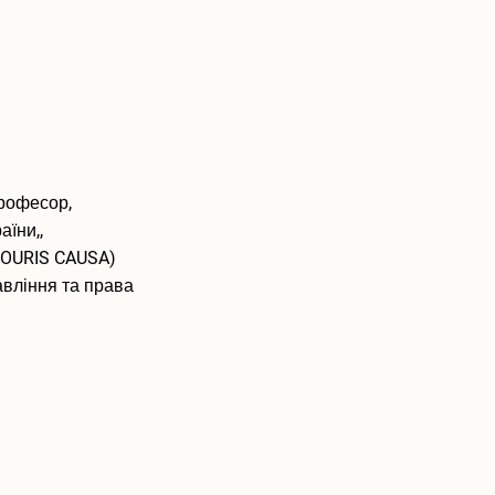
Климович
професор,
їни,,
NOURIS CAUSA)
авління та права