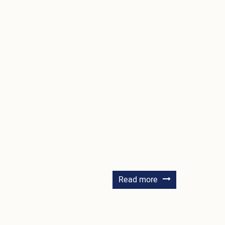
about
Read more
Пила
Василь
Іванович