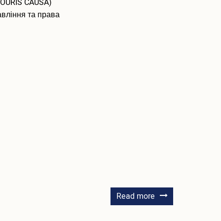
NOURIS CAUSA)
авління та права
about
Read more
Андрушко
Василь