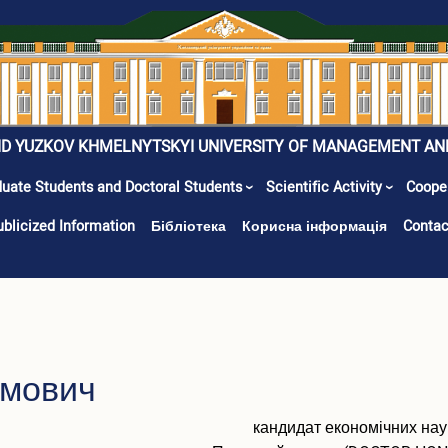
ID YUZKOV KHMELNYTSKYI UNIVERSITY OF MANAGEMENT AN
uate Students and Doctoral Students
Scientific Activity
Coope
ublicized Information
Бібліотека
Корисна інформація
Contac
имович
кандидат економічних наук