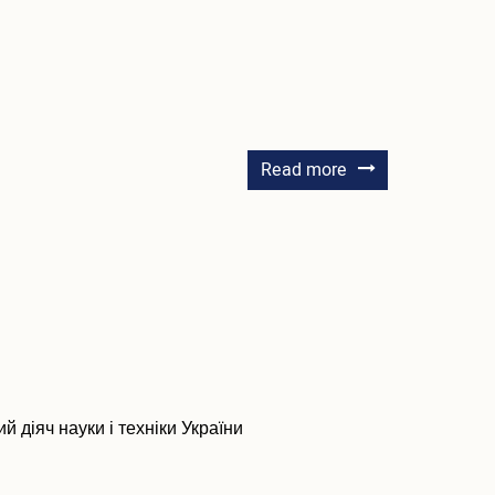
about
Read more
Кондратьєв
Радомир
Іванович
 діяч науки і техніки України