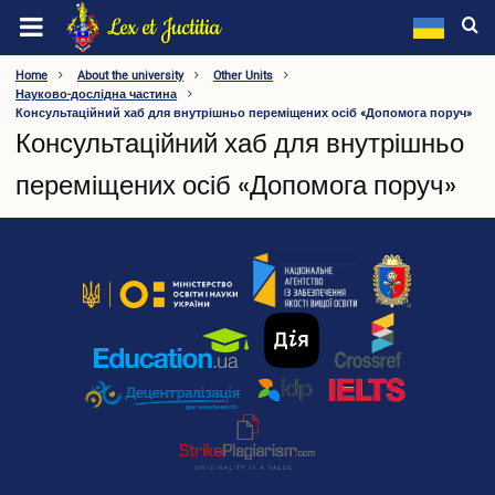
Skip
Lex et Juctitia
to
main
LEONID YUZKOV KHMELNYTSKYI UNIVERSITY OF
Home
About the university
Other Units
content
Науково-дослідна частина
MANAGEMENT AND LAW
Консультаційний хаб для внутрішньо переміщених осіб «Допомога поруч»
Консультаційний хаб для внутрішньо
About the university
переміщених осіб «Допомога поруч»
Information about the university
Видатні особистості
Rectorate
Academic Council
Supervisory Board
Methodology Council
Labor Collective Conference
Trade Union
Faculties
Departments
Other Units
Regulatory Framework