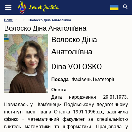
Skip
Lex et Juctitia
to
main
LEONID YUZKOV KHMELNYTSKYI UNIVERSITY OF
Home
Волоско Діна Анатоліївна
content
Волоско Діна Анатоліївна
MANAGEMENT AND LAW
ПІБ
Волоско Діна
About the university
Анатоліївна
Information about the university
Видатні особистості
ПІБ
Dina VOLOSKO
Rectorate
(англійською)
Academic Council
Посада
Фахівець І категорії
Supervisory Board
Methodology Council
Освіта
Labor Collective Conference
Дата народження 29.01.1973.
Trade Union
Навчалась у Кам'янець- Подільському педагогічному
Faculties
інституті імені Івана Огієнка 1991-1996р.р., закінчила
Departments
фізико - математичний факультет за спеціальністю
Other Units
вчитель математики та інформатики. Працювала у
Regulatory Framework