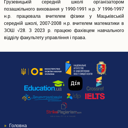
Грузевицькій середній школі організатором
Vacancies
позашкільного виховання у 1990-1991 н.р. У 1996-1997
Accreditation
Internal Quality Assurance System of Education
н.р. працювала вчителем фізики у Мацьківській
Етика, академічна доброчесність та антикорупційна
середній школі, 2007-2008 н.р. вчителем математики в
політика
ЗОШ √28. З 2023 р. працюю фахівцем навчального
Гендерна політика Університету
відділу факультету управління і права.
Newspaper Leonid Yuzkov Khmelnytskyi University of
Management and Law GAUDEAMUS
Меморіал пам'яті
Безпека освітнього середовища
Фотогалерея
Відеогалерея
To an Applicant
Admission Commission
Information on Educational Activities
Admission Rules
Number of Budget Places of the Regional Order
Переваги університету
Головна
Training Cost at Leonid Yuzkov Khmelnytskyi University of