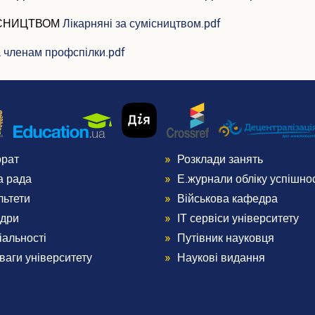
ІСНИЦТВОМ
Лікарняні за сумісництвом.pdf
 членам профспілки.pdf
орат
Розклади занять
nu
Menu
а рада
Е.журнали обліку успішнос
ter
Footer
льтети
Військова кафедра
дри
ІТ сервіси університету
3
іальності
Путівник науковця
ваги університету
Наукові видання