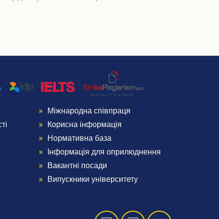
Міжнародна співпраця
Menu
ті
Корисна інформація
Footer
Нормативна база
Інформація для оприлюднення
4
Вакантні посади
Випускники університету