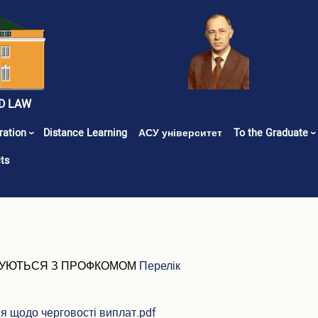
D LAW
ration
Distance Learning
АСУ університет
To the Graduate
ts
ОДЖУЮТЬСЯ З ПРОФКОМОМ
Перелік
я щодо черговості виплат.pdf