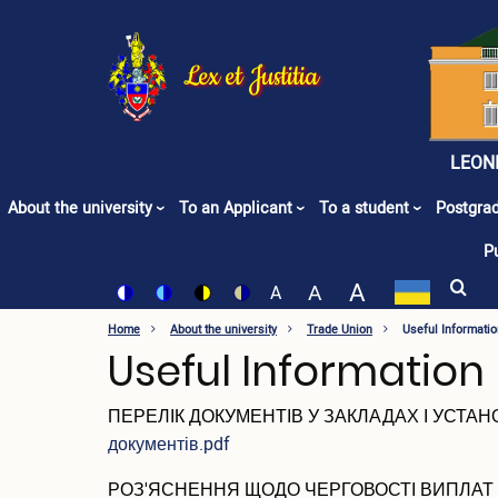
Skip
to
main
Lex et Justitia
content
LEON
About the university
To an Applicant
To a student
Postgrad
P
A
Set font size to 150%
A
Set font size to 125%
A
Set font size to 100%
Switch
Switch
Switch
Switch
to
to
to
to
Home
About the university
Trade Union
Useful Informatio
color
blue
high
soft
Useful Information
theme
theme
visibility
theme
theme
ПЕРЕЛІК ДОКУМЕНТІВ У ЗАКЛАДАХ І УСТ
документів.pdf
РОЗ'ЯСНЕННЯ ЩОДО ЧЕРГОВОСТІ ВИПЛАТ 