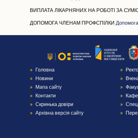
ВИПЛАТА ЛІКАРНЯНИХ НА РОБОТІ ЗА СУМ
ДОПОМОГА ЧЛЕНАМ ПРОФСПІЛКИ
Допомога
Головна
Рект
Menu
Me
Новини
Вчен
Footer
Foo
Мапа сайту
Факу
Контакти
Кафе
1
2
Скринька довіри
Спец
Архівна версія сайту
Пере