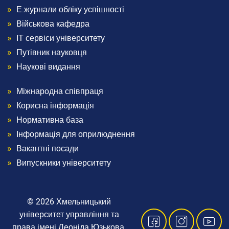
Menu
Education of Foreign Students
Е.журнали обліку успішності
To a student
Footer
Військова кафедра
Announcements
ІТ сервіси університету
3
Освітній процес
Путівник науковця
Curricula
Наукові видання
Розклади занять
Електронні журнали обліку успішності
Міжнародна співпраця
Menu
Плани гостьових лекцій
Корисна інформація
Educational and methodical support
Footer
Нормативна база
Student Self-Government
Military Department
Інформація для оприлюднення
IT Services of the University
4
Вакантні посади
Офіс студента
Випускники університету
Пам’ятаємо. Єднаємося. Переможемо!
Соціально-психологічна допомога внутрішньо переміщеним
особам
© 2026 Хмельницький
Електронна скринька довіри
університет управління та
права імені Леоніда Юзькова,