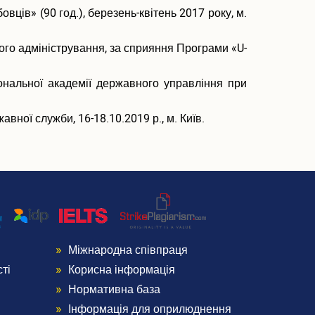
в» (90 год.), березень-квітень 2017 року, м.
ого адміністрування, за сприяння Програми «U-
ональної академії державного управління при
ної служби, 16-18.10.2019 р., м. Київ.
Міжнародна співпраця
Menu
ті
Корисна інформація
Footer
Нормативна база
Інформація для оприлюднення