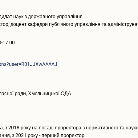
дидат наук з державного управління
ор, доцент кафедри публічного управління та адмініструва
0-17.00
ations?user=R01JJXwAAAAJ
ласної ради, Хмельницької ОДА.
а, з 2018 року на посаді проректора з нормативного та нау
ння, з 2021 року - перший проректор.