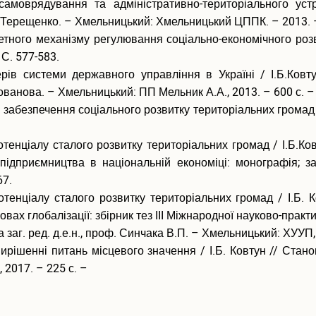
моврядування та адміністративно-територіального устр
Т.В. Терещенко. – Хмельницький: Хмельницький ЦППК. – 2013. –
ного механізму регулювання соціально-економічного розвитк
 С. 577-583.
 системи державного управління в Україні / І.Б.Ковтун
ованова. – Хмельницький: ПП Мельник А.А., 2013. – 600 с. –
абезпечення соціального розвитку територіальних громад / 
нціалу сталого розвитку територіальних громад / І.Б.Ковт
 підприємництва в національній економіці: монографія; за
67.
нціалу сталого розвитку територіальних громад / І.Б. Ко
вах глобалізації: збірник тез IІI Міжнародної науково-практ
 заг. ред. д.е.н., проф. Синчака В.П. – Хмельницький: ХУУП, 
ирішенні питань місцевого значення / І.Б. Ковтун // Стано
 2017. – 225 с. –