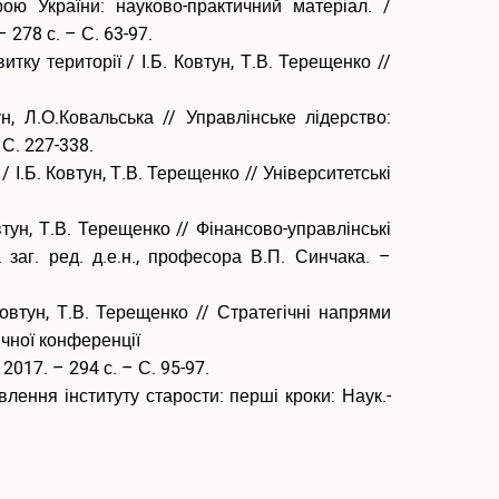
ою України: науково-практичний матеріал. /
 278 с. – С. 63-97.
у території / І.Б. Ковтун, Т.В. Терещенко //
, Л.О.Ковальська // Управлінське лідерство:
 С. 227-338.
І.Б. Ковтун, Т.В. Терещенко // Університетські
ун, Т.В. Терещенко // Фінансово-управлінські
 заг. ред. д.е.н., професора В.П. Синчака. –
втун, Т.В. Терещенко // Стратегічні напрями
ичної конференції
2017. – 294 с. – С. 95-97.
влення інституту старости: перші кроки: Наук.-