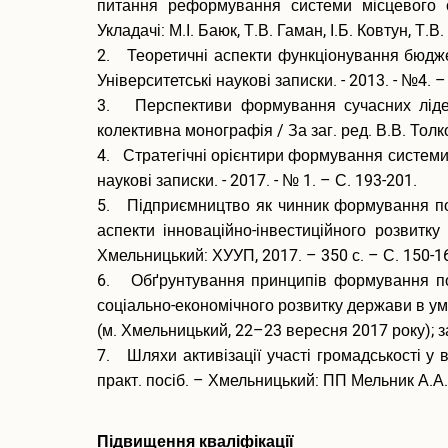
питання реформування системи місцевого са
Укладачі: М.І. Баюк, Т.В. Гаман, І.Б. Ковтун, 
2. Теоретичні аспекти функціонування бюджет
Університетські наукові записки. - 2013. - №4. –
3. Перспективи формування сучасних лідерів
колективна монографія / За заг. ред. В.В. Толк
4. Стратегічні орієнтири формування системи з
наукові записки. - 2017. - № 1. – С. 193-201.
5. Підприємництво як чинник формування поте
аспекти інноваційно-інвестиційного розвитку
Хмельницький: ХУУП, 2017. – 350 с. – С. 150-1
6. Обґрунтування принципів формування поте
соціально-економічного розвитку держави в умо
(м. Хмельницький, 22–23 вересня 2017 року); за
7. Шляхи активізації участі громадськості у в
практ. посіб. – Хмельницький: ПП Мельник А.А.,
Підвищення кваліфікації