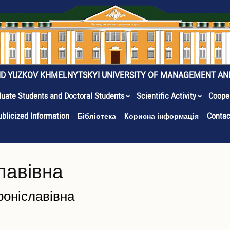
ID YUZKOV KHMELNYTSKYI UNIVERSITY OF MANAGEMENT AN
uate Students and Doctoral Students
Scientific Activity
Coope
ublicized Information
Бібліотека
Корисна інформація
Contac
лавівна
роніславівна
N