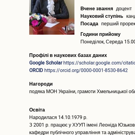
(англійською)
Вчене звання
доцент
Науковий ступінь
кан
Посада
перший прорект
Години прийому
Понеділок, Середа 15.0
Профілі в наукових базах даних
Google Scholar
https://scholar.google.com/cit
ORCID
https://orcid.org/0000-0001-8530-8642
Нагороди
подяка МОН України, грамоти Хмельницької об
Освіта
Народилася 14.10.1979 р.
З 2001 р. працює у ХУУП імені Леоніда Юзьков
кафедри публічного управління та адмініструва