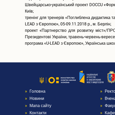
Швейцарсько-український проект DOCCU «Форму
Київ;
тренінг для тренерів «Поглиблена дидактика т
LEAD з Європою», 05-09.11.2018 р., м. Берлін;
проект «Партнерство для розвитку міст»/ПРО
Президентові України, травень-червень-вересень
програма «U-LEAD з Європою», Українська школа
Головна
Рект
Menu
Me
Новини
Вчен
Footer
Foo
Мапа сайту
Факу
Контакти
Кафе