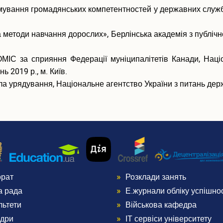
вання громадянських компетентностей у державних службовці
а методи навчання дорослих», Берлінська академія з публічн
МІС за сприяння Федерації муніципалітетів Канади, Наці
 2019 р., м. Київ.
 урядування, Національне агентство України з питань держав
орат
Розклади занять
nu
Menu
а рада
Е.журнали обліку успішнос
ter
Footer
льтети
Військова кафедра
дри
ІТ сервіси університету