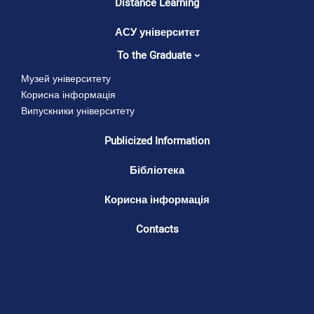
Distance Learning
управління та
м. Хмельницький,
права імені
АСУ університет
вул. Героїв
Леоніда
Майдану, 38.
To the Graduate
Юзькова).
Музей університету
Корисна інформація
Випускники університету
Publicized Information
Бібліотека
Корисна інформація
Contacts
Територіальні
Будівля № 4.
громади сіл, селищ,
Навчальний
міст Хмельницької
корпус
області