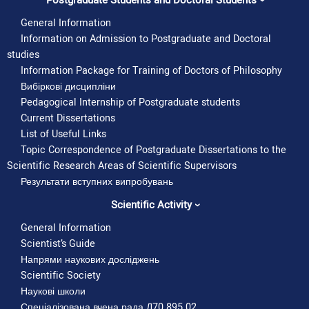
Postgraduate Students and Doctoral Students
Будівля № 2.
громада
Навчальний
General Information
міста
корпус
Information on Admission to Postgraduate and Doctoral
Хмельницького
№ 2
studies
(Балансоутримувач
Information Package for Training of Doctors of Philosophy
(факультет
–
Вибіркові дисципліни
2.
управління та
1451,7
Хмельницький
Pedagogical Internship of Postgraduate students
економіки).
університет
Current Dissertations
м. Хмельницький,
управління та
List of Useful Links
провулок
права
Topic Correspondence of Postgraduate Dissertations to the
Володимирський,
імені Леоніда
Scientific Research Areas of Scientific Supervisors
12.
Результати вступних випробувань
Юзькова).
Scientific Activity
General Information
Scientist’s Guide
Напрями наукових досліджень
Scientific Society
Наукові школи
Спеціалізована вчена рада Д70.895.02