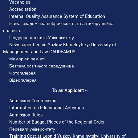
Vacancies
Accreditation
Internal Quality Assurance System of Education
Етика, академічна доброчесність та антикорупційна
політика
Гендерна політика Університету
Newspaper Leonid Yuzkov Khmelnytskyi University of
Management and Law GAUDEAMUS
Меморіал пам'яті
Безпека освітнього середовища
Фотогалерея
Відеогалерея
Будівля № 1.
To an Applicant
Цілісний
майновий
Admission Commission
комплекс у
Information on Educational Activities
складі
Admission Rules
навчального
Number of Budget Places of the Regional Order
Територіальні
Переваги університету
корпусу
громади сіл, селищ,
Training Cost at Leonid Yuzkov Khmelnytskyi University of
(НК) та