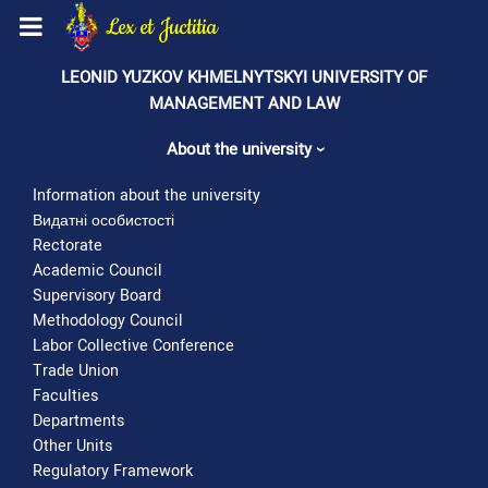
Skip
Lex et Juctitia
to
main
LEONID YUZKOV KHMELNYTSKYI UNIVERSITY OF
Home
Матеріально-технічне забезпечення
content
Матеріально-технічне забезпечення
MANAGEMENT AND LAW
ВІДОМОСТІ про матеріально-технічне забезпечення ос
About the university
іме
Information about the university
Відомості про кількісні та якісні показники матеріал
Видатні особистості
Rectorate
Academic Council
Supervisory Board
Methodology Council
Площ
Labor Collective Conference
№
Повне
Адреса
загальн
Trade Union
найменування
з/
Faculties
приміщення
кв.
власника майна
п
Departments
метрі
Other Units
Regulatory Framework