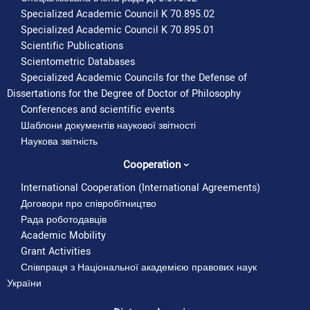
Specialized Academic Council K 70.895.02
Specialized Academic Council K 70.895.01
Scientific Publications
Scientometric Databases
Specialized Academic Councils for the Defense of
Dissertations for the Degree of Doctor of Philosophy
Conferences and scientific events
Шаблони документів наукової звітності
Наукова звітність
Cooperation
International Cooperation (International Agreements)
Територіальні
Договори про співробітництво
Будівля № 3.
громади сіл, селищ,
Рада роботодавців
Навчальний
міст Хмельницької
Academic Mobility
корпус
області.
Grant Activities
№ 3 (бібліотека,
(Балансоутримувач
Співпраця з Національної академією правових наук
навчальні та
3.
– Хмельницький
1175,0
України
службові
університет
приміщення).