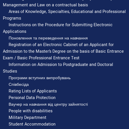
міст Хмельницької
Management and Law on a contractual basis
гуртожитку
області.
Areas of Knowledge, Specialties, Educational and Professional
готельного типу
Programs
1.
(ГГТ) «Енеїда».
4019,1
(Балансоутримувач
Instructions on the Procedure for Submitting Electronic
Головний корпус
– Хмельницький
Applications
(навчальний
університет
Поновлення та переведення на навчання
корпус
управління та
Registration of an Electronic Cabinet of an Applicant for
№ 1)
Admission to the Master’s Degree on the basis of Basic Entrance
права).
Університету.
Exam / Basic Professional Entrance Test
м. Хмельницький,
Information on Admission to Postgraduate and Doctoral
вул. Героїв
Studies
Програми вступних випробувань
Майдану,
Співбесіда
8.
Rating Lists of Applicants
.
Personal Data Protection
Ваучер на навчання від центру зайнятості
People with disabilities
Military Department
Student Accommodation